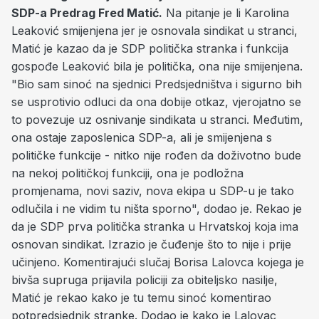
SDP-a Predrag Fred Matić.
Na pitanje je li Karolina
Leaković smijenjena jer je osnovala sindikat u stranci,
Matić je kazao da je SDP politička stranka i funkcija
gospođe Leaković bila je politička, ona nije smijenjena.
"Bio sam sinoć na sjednici Predsjedništva i sigurno bih
se usprotivio odluci da ona dobije otkaz, vjerojatno se
to povezuje uz osnivanje sindikata u stranci. Međutim,
ona ostaje zaposlenica SDP-a, ali je smijenjena s
političke funkcije - nitko nije rođen da doživotno bude
na nekoj političkoj funkciji, ona je podložna
promjenama, novi saziv, nova ekipa u SDP-u je tako
odlučila i ne vidim tu ništa sporno", dodao je. Rekao je
da je SDP prva politička stranka u Hrvatskoj koja ima
osnovan sindikat. Izrazio je čuđenje što to nije i prije
učinjeno. Komentirajući slučaj Borisa Lalovca kojega je
bivša supruga prijavila policiji za obiteljsko nasilje,
Matić je rekao kako je tu temu sinoć komentirao
potpredsjednik stranke. Dodao je kako je Lalovac