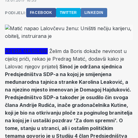
13.01.2017 16:55
PODIJELI:
FACEBOOK
TWITTER
LINKEDIN
AFERA NASILNIK
Želim da Boris dokaže nevinost u
cijeloj priči, rekao je Predrag Matić, dodavši kako je
Lalovac njegov prijatelj
Sinoć je održana sjednica
Predsjedništva SDP-a na kojoj je smijenjena
međunarodna tajnica stranke Karolina Leaković, a
na njezino mjesto imenovan je Domagoj Hajduković.
Predsjedništvo SDP-a također je osudilo čin svoga
člana Andrije Rudića, inače gradonačelnika Kutine,
koji je bio na otkrivanju ploče za poginulog branitelja
na kojoj je i ustaški pozdrav 'Za dom spremni'. O
tome, stanju u stranci, ali i ostalim političkim
temama govorio je u Studiju 4 član Predsjedništva