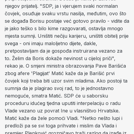
njegov prijatelj. "SDP, ja i vjerujem svaki normalan
čovjek, osuđuje svaku vrstu nasilja, međutim, ovo što
se događa Borisu postaje već gotovo pravilo - vidite da
je jako teško s bilo kime razgovarati, ostavlja mnogo
mjesta sumnji. Uništiti nečiju karijeru, uništiti obitelj prije
svega - oni imaju maloljetno dijete, dakle,
pretpostavljam da je gospođa instruirana vezano za
to. Želim da Boris dokaže nevinost u cijeloj priči",
rekao je. O smjeni ministra obrazovanja Pave Barišića
zbog afere 'Plagijat' Matić kaže da je Barišić prvi
čovjek koji treba biti uzor svim mladima. Ako postoji ta
sumnja da je plagirao svoj rad, to je jednostavno
nemoguće, smatra Matić. SDP će u saborsku
proceduru idućeg tjedna uputiti interpelaciju o radu
Vlade vezano uz povrat Ine u vlasništvo Hrvatske.
Matić kaže da žele pomoći Vladi. "Netko nešto lupi i
predloži pa se svi toga prihvate i mislim da Vlada i
premijer Plenković grozničavo traži razlog da izađe iz