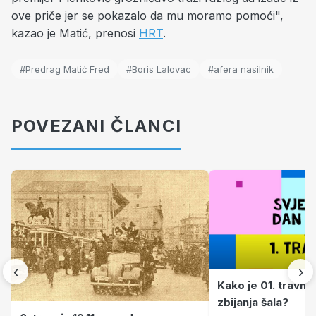
ove priče jer se pokazalo da mu moramo pomoći",
kazao je Matić, prenosi
HRT
.
#Predrag Matić Fred
#Boris Lalovac
#afera nasilnik
POVEZANI ČLANCI
‹
›
Kako je 01. travnj
zbijanja šala?