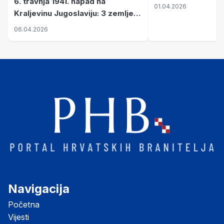
6. travnja 1941. napad na
01.04.2026
Kraljevinu Jugoslaviju: 3 zemlje
nastale njenim raspadom
06.04.2026
Navigacija
Početna
Vijesti