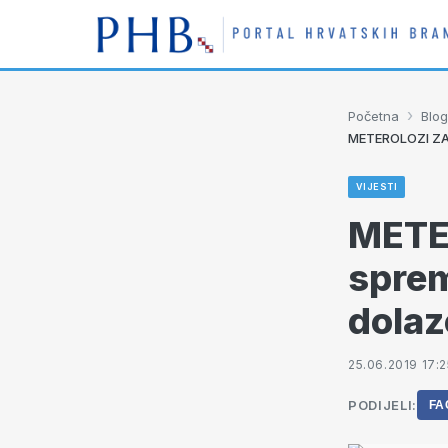
›
Početna
Blog
METEROLOZI ZABR
VIJESTI
METE
sprem
dolaze
25.06.2019 17:2
PODIJELI:
FA