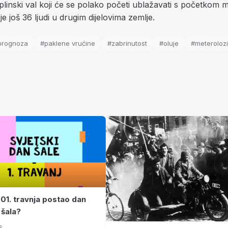
plinski val koji će se polako početi ublažavati s početkom
je još 36 ljudi u drugim dijelovima zemlje.
prognoza
#paklene vrućine
#zabrinutost
#oluje
#meterolozi
 01. travnja postao dan
 šala?
6