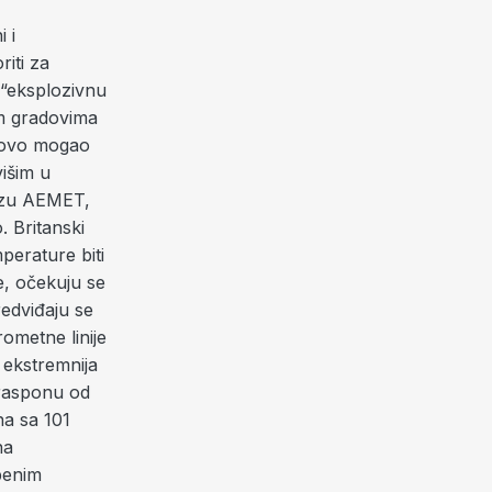
 i
riti za
 “eksplozivnu
im gradovima
i ovo mogao
višim u
nozu AEMET,
. Britanski
perature biti
e, očekuju se
redviđaju se
rometne linije
 ekstremnija
 rasponu od
na sa 101
na
benim