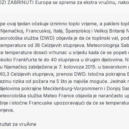
pe ovaj tjedan očekuje iznimno toplo vrijeme, a pakleni topl
Njemačkoj, Francuskoj, Italiji, Španjolskoj i Velikoj Britanij
eorološka služba (DWD) objavila je da će toplinski val, po
i temperature od 38 Celzijevih stupnjeva. Meteorologinja Sa
 će temperature doseći vrhunac u srijedu kada će se popeti
kolici Frankfurta te do 40 stupnjeva u drugim dijelovima. N
u Njemačkoj zabilježena je 7. kolovoza 2015. u bavarskom
 40,3 Celzijevih stupnjeva, prenosi DWD. Istočna pokrajin
azinu rizika od požara na 5 što je najviše moguće. Jednak ri
dijelovima pokrajine Mecklenburg-Vorpommern i Donjoj Sas
teorološka služba Meteo France objavila je narančasto u
išnje i istočne Francuske upozoravajući da će se temperatu
pnjeva.