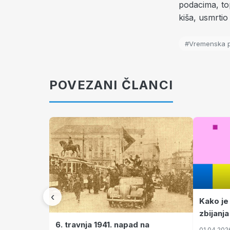
podacima, to
kiša, usmrtio 
#Vremenska 
POVEZANI ČLANCI
‹
Kako je
zbijanja
6. travnja 1941. napad na
01.04.202