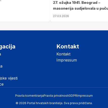
27. ožujka 1941. Beograd –
masonerija sudjelovala u puč
koji je Jugoslaviju odveo u kr
27.03.2026
II. svjetski rat
gacija
Kontakt
a
Kontakt
Impressum
ka
jske vijesti
ice
Pravila komentiranja
Pravila privatnosti
GDPR
Impressum
© 2026 Portal hrvatskih branitelja. Sva prava pridržana.