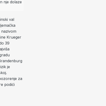
inski val
i Njemačka
d nazivom
bine Krueger
 do 39
ajviša
 gradu
a Brandenburg
zik je
koj.
pozorenje za
re podići