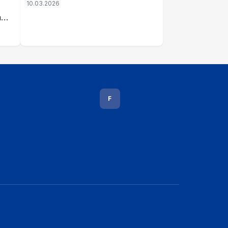
10.03.2026
u
vavi
F