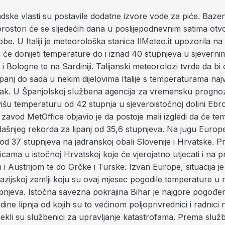
dske vlasti su postavile dodatne izvore vode za piće. Bazeni
 prostori će se sljedećih dana u poslijepodnevnim satima otvo
e. U Italiji je meteorološka stanica IlMeteo.it upozorila na
 će donijeti temperature do i iznad 40 stupnjeva u sjevern
i Bologne te na Sardiniji. Talijanski meteorolozi tvrde da b
i lipanj do sada u nekim dijelovima Italije s temperaturama naj
etak. U Španjolskoj službena agencija za vremensku prog
išu temperaturu od 42 stupnja u sjeveroistočnoj dolini Ebro
zavod MetOffice objavio je da postoje mali izgledi da će tem
dašnjeg rekorda za lipanj od 35,6 stupnjeva. Na jugu Europ
d 37 stupnjeva na jadranskoj obali Slovenije i Hrvatske. P
icama u istočnoj Hrvatskoj koje će vjerojatno utjecati i na p
 Austrijom te do Grčke i Turske. Izvan Europe, situacija je
noazijskoj zemlji koju su ovaj mjesec pogodile temperature u
pnjeva. Istočna savezna pokrajina Bihar je najgore pogođe
dine lipnja od kojih su to većinom poljoprivrednici i radnici 
ekli su službenici za upravljanje katastrofama. Prema služ