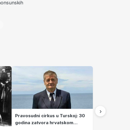
 monsunskih
›
Pravosudni cirkus u Turskoj: 30
godina zatvora hrvatskom
kapetanu kojeg su sami pustili