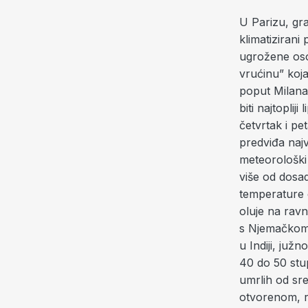
U Parizu, gra
klimatizirani
ugrožene osob
vrućinu” koja
poput Milana 
biti najtoplij
četvrtak i p
predviđa najv
meteorološki 
više od dosa
temperature o
oluje na ravn
s Njemačkom i
u Indiji, juž
40 do 50 stu
umrlih od sre
otvorenom, r