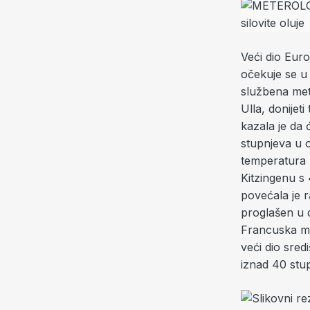
Veći dio Euro
očekuje se u 
službena met
Ulla, donijet
kazala je da
stupnjeva u o
temperatura 
Kitzingenu s
povećala je r
proglašen u 
Francuska me
veći dio sred
iznad 40 stu