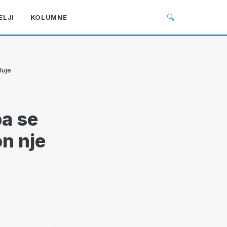
🔍
ELJI
KOLUMNE
luje
a se
n nje