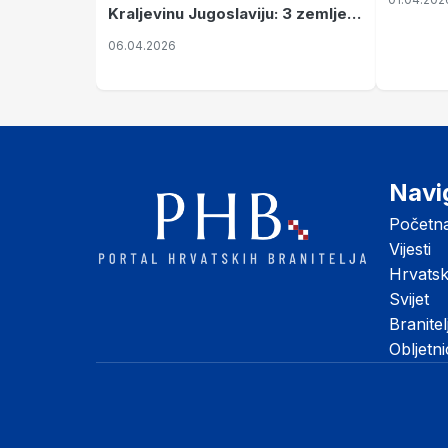
Kraljevinu Jugoslaviju: 3 zemlje
nastale njenim raspadom
06.04.2026
Navi
Početn
Vijesti
Hrvats
Svijet
Branitel
Obljetn