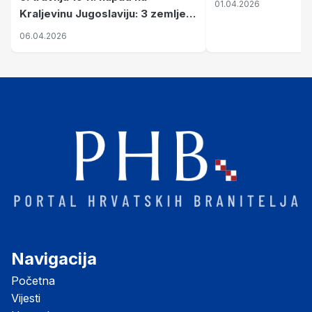
01.04.2026
Kraljevinu Jugoslaviju: 3 zemlje
nastale njenim raspadom
06.04.2026
Navigacija
Početna
Vijesti