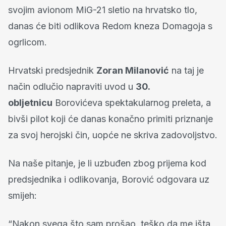
svojim avionom MiG-21 sletio na hrvatsko tlo,
danas će biti odlikova Redom kneza Domagoja s
ogrlicom.
Hrvatski predsjednik
Zoran Milanović
na taj je
način odlučio napraviti uvod u
30.
obljetnicu
Borovićeva spektakularnog preleta, a
bivši pilot koji će danas konačno primiti priznanje
za svoj herojski čin, uopće ne skriva zadovoljstvo.
Na naše pitanje, je li uzbuđen zbog prijema kod
predsjednika i odlikovanja, Borović odgovara uz
smijeh:
“Nakon svega što sam prošao, teško da me išta