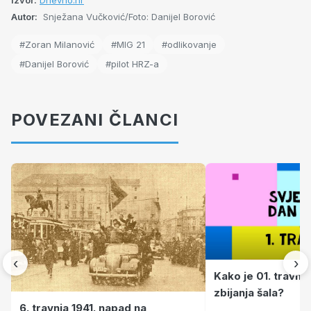
Autor:
Snježana Vučković/Foto: Danijel Borović
#Zoran Milanović
#MIG 21
#odlikovanje
#Danijel Borović
#pilot HRZ-a
POVEZANI ČLANCI
‹
›
Kako je 01. travnj
zbijanja šala?
6. travnja 1941. napad na