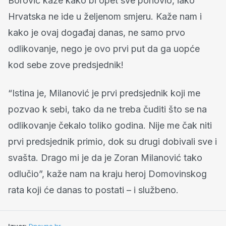
Borović kaže kako bi opet sve ponovio, iako
Hrvatska ne ide u željenom smjeru. Kaže nam i
kako je ovaj događaj danas, ne samo prvo
odlikovanje, nego je ovo prvi put da ga uopće
kod sebe zove predsjednik!
“Istina je, Milanović je prvi predsjednik koji me
pozvao k sebi, tako da ne treba čuditi što se na
odlikovanje čekalo toliko godina. Nije me čak niti
prvi predsjednik primio, dok su drugi dobivali sve i
svašta. Drago mi je da je Zoran Milanović tako
odlučio”, kaže nam na kraju heroj Domovinskog
rata koji će danas to postati – i službeno.
Izvor:
Dnevno.hr