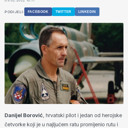
03.02.2022 10:11
PODIJELI:
FACEBOOK
TWITTER
LINKEDIN
Danijel Borović
, hrvatski pilot i jedan od herojske
četvorke koji je u najljućem ratu promijenio rutu i