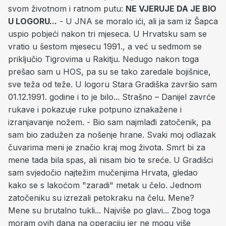
svom životnom i ratnom putu:
NE VJERUJE DA JE BIO
U LOGORU...
- U JNA se moralo ići, ali ja sam iz Šapca
uspio pobjeći nakon tri mjeseca. U Hrvatsku sam se
vratio u šestom mjesecu 1991., a već u sedmom se
priključio Tigrovima u Rakitju. Nedugo nakon toga
prešao sam u HOS, pa su se tako zaredale bojišnice,
sve teža od teže. U logoru Stara Gradiška završio sam
01.12.1991. godine i to je bilo... Strašno – Danijel zavrće
rukave i pokazuje ruke potpuno iznakažene i
izranjavanje nožem. - Bio sam najmlađi zatočenik, pa
sam bio zadužen za nošenje hrane. Svaki moj odlazak
čuvarima meni je značio kraj mog života. Smrt bi za
mene tada bila spas, ali nisam bio te sreće. U Gradišci
sam svjedočio najtežim mučenjima Hrvata, gledao
kako se s lakoćom "zaradi" metak u čelo. Jednom
zatočeniku su izrezali petokraku na čelu. Mene?
Mene su brutalno tukli... Najviše po glavi... Zbog toga
moram ovih dana na operaciju jer ne mogu više