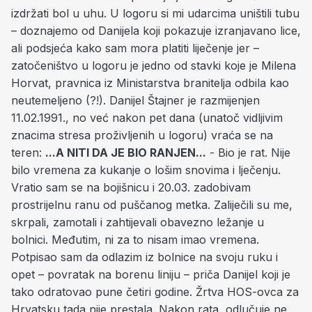
izdržati bol u uhu. U logoru si mi udarcima uništili tubu
– doznajemo od Danijela koji pokazuje izranjavano lice,
ali podsjeća kako sam mora platiti liječenje jer –
zatočeništvo u logoru je jedno od stavki koje je Milena
Horvat, pravnica iz Ministarstva branitelja odbila kao
neutemeljeno (?!). Danijel Štajner je razmijenjen
11.02.1991., no već nakon pet dana (unatoč vidljivim
znacima stresa proživljenih u logoru) vraća se na
teren:
...A NITI DA JE BIO RANJEN...
- Bio je rat. Nije
bilo vremena za kukanje o lošim snovima i lječenju.
Vratio sam se na bojišnicu i 20.03. zadobivam
prostrijelnu ranu od puščanog metka. Zaliječili su me,
skrpali, zamotali i zahtijevali obavezno ležanje u
bolnici. Međutim, ni za to nisam imao vremena.
Potpisao sam da odlazim iz bolnice na svoju ruku i
opet – povratak na borenu liniju – priča Danijel koji je
tako odratovao pune četiri godine. Žrtva HOS-ovca za
Hrvatsku tada nije prestala. Nakon rata, odlučuje ne