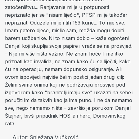
zatočeništvu... Ranjavanje mi je u potpunosti
nepriznato jer se "nisam liječio", PTSP mi je također
nepriznat. Oduzela mi je i tih 153 kune... To nije sve.
Imam petero djece, mislio sam, možda mogu dobiti
barem udžbenike. Ni to nisam dobio – kaže ogorčeni
Danijel koji skuplja svoje papire i vraća se na prosvjed.
- Nije mi više ništa važno. Ne znam hoće li me itko
priznati kao invalida, ne znam kako ću se liječiti, kako
ću na operaciju, nemam dopunsko osiguranje. Ali
ovom ispovijedi najviše želim postići jedan drugi cilj:
Želim svima onima koji ne podržavaju prosvjed pod
izgovorom kako "branitelji imaju sve" ukazati na sebe i
poručiti im da takvih kao ja ima puno. I ne da nemamo
sve, nego nemamo ništa – završio je porukom Danijel
Štajner, bivši pripadnik HOS-a i heroj Domovinskog
rata.
Autor:
Snježana Vučković