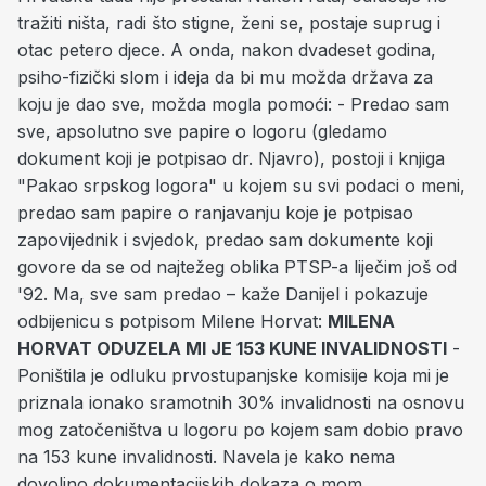
tražiti ništa, radi što stigne, ženi se, postaje suprug i
otac petero djece. A onda, nakon dvadeset godina,
psiho-fizički slom i ideja da bi mu možda država za
koju je dao sve, možda mogla pomoći: - Predao sam
sve, apsolutno sve papire o logoru (gledamo
dokument koji je potpisao dr. Njavro), postoji i knjiga
"Pakao srpskog logora" u kojem su svi podaci o meni,
predao sam papire o ranjavanju koje je potpisao
zapovijednik i svjedok, predao sam dokumente koji
govore da se od najtežeg oblika PTSP-a liječim još od
'92. Ma, sve sam predao – kaže Danijel i pokazuje
odbijenicu s potpisom Milene Horvat:
MILENA
HORVAT ODUZELA MI JE 153 KUNE INVALIDNOSTI
-
Poništila je odluku prvostupanjske komisije koja mi je
priznala ionako sramotnih 30% invalidnosti na osnovu
mog zatočeništva u logoru po kojem sam dobio pravo
na 153 kune invalidnosti. Navela je kako nema
dovoljno dokumentacijskih dokaza o mom