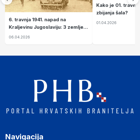
Kako je 01. travnj
zbijanja šala?
6. travnja 1941. napad na
01.04.2026
Kraljevinu Jugoslaviju: 3 zemlje
nastale njenim raspadom
06.04.2026
Navigacija