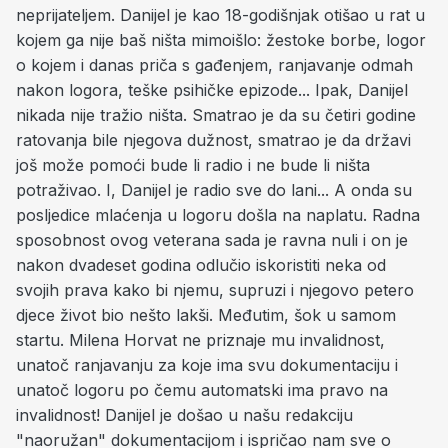
neprijateljem. Danijel je kao 18-godišnjak otišao u rat u
kojem ga nije baš ništa mimoišlo: žestoke borbe, logor
o kojem i danas priča s gađenjem, ranjavanje odmah
nakon logora, teške psihičke epizode... Ipak, Danijel
nikada nije tražio ništa. Smatrao je da su četiri godine
ratovanja bile njegova dužnost, smatrao je da državi
još može pomoći bude li radio i ne bude li ništa
potraživao. I, Danijel je radio sve do lani... A onda su
posljedice mlaćenja u logoru došla na naplatu. Radna
sposobnost ovog veterana sada je ravna nuli i on je
nakon dvadeset godina odlučio iskoristiti neka od
svojih prava kako bi njemu, supruzi i njegovo petero
djece život bio nešto lakši. Međutim, šok u samom
startu. Milena Horvat ne priznaje mu invalidnost,
unatoč ranjavanju za koje ima svu dokumentaciju i
unatoč logoru po čemu automatski ima pravo na
invalidnost! Danijel je došao u našu redakciju
"naoružan" dokumentacijom i ispričao nam sve o