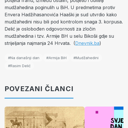
posjeta Iranu, između ostalih, posjetio i obitelji
mudžahedina poginulih u BiH. U predmetima protiv
Envera Hadžihasanovića Haaški je sud utvrdio kako
mudžahedini nisu bili pod kontrolom snaga 3. korpusa.
Delić je oslobođen odgovornosti za zločin
mudžahedina i tzv. Armije BH u selu Bikošii gdje su
strijeljanja najmanja 24 Hrvata. (
Dnevnik.ba
)
#Na današnji dan
#Armija BiH
#Mudžahedini
#Rasim Delić
POVEZANI ČLANCI