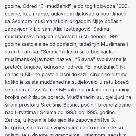
godine. Odred “El-mudžahid” je do tog kolovoza 1993.
godine, kao i ranije, uglavnom djelovao u koordinaciji
sa Sedmom muslimanskom brigadom čiji je počasni
zapovjednik bio sam Alija Izetbegović. Sedma
muslimanska brigada osnovana u studenom 1992.
godine sastojala se od domaćih, tadašnjih Muslimana i
stranih ratnika. “Sedma” ili kako se u bošnjačko-
muslimanskoj javnosti naziva i “Slavna” svojevrsna je
preteča brigade, odnosno, odreda “El-mudžahid”. Ni
danas u BiH ne postoje jasni dokazi i činjenice o tome
koliko je zaista mudžahedina sudjelovalo u ratu boreći
se na strani tzv. Armije BiH iako se uglavnom spominje
brojka od 2 tisuće boraca. Mudžahedini su, djelujući na
širem prostoru Središnje Bosne, počinili brojne zločine
nad Hrvatima i Srbima od 1993. do 1995. godine.
Zenica, u kojem je bilo sjedište zapovjedništva 3.
korpusa, smatra se svojevrsnim centrom odakle su
odlazili te u drugovim gradovima, uglavnom, seoskim