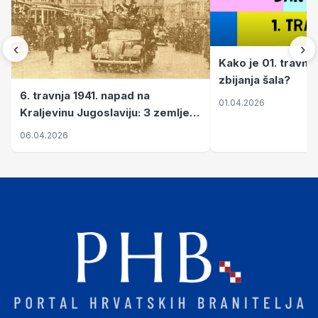
‹
›
Kako je 01. travnj
zbijanja šala?
6. travnja 1941. napad na
01.04.2026
Kraljevinu Jugoslaviju: 3 zemlje
nastale njenim raspadom
06.04.2026