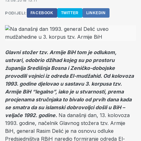
13.08.2018 13:11
PODIJELI:
FACEBOOK
TWITTER
LINKEDIN
Glavni stožer tzv. Armije BiH tom je odlukom,
ustvari, odobrio džihad kojeg su po prostoru
županija Središnja Bosna i Zeničko-dobojske
provodili vojnici iz odreda El-mudžahid. Od kolovoza
1993. godine djelovao u sastavu 3. korpusa tzv.
Armije BiH “legalno”, iako je u stvarnosti, prema
procjenama stručnjaka to bivalo od prvih dana kada
se smatra da su islamski dobrovoljci došli u BiH –
veljače 1992. godine.
Na današnji dan, 13. kolovoza
1993. godine, načelnik Glavnog stožera tzv. Armije
BiH, general Rasim Delić je na osnovu odluke
Predsjedništva RBiH naredio formiranje odreda El-