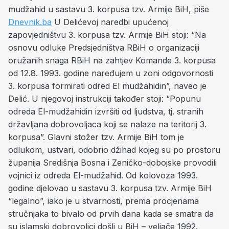
mudžahid u sastavu 3. korpusa tzv. Armije BiH, piše
Dnevnik.ba
U Delićevoj naredbi upućenoj
zapovjedništvu 3. korpusa tzv. Armije BiH stoji: “Na
osnovu odluke Predsjedništva RBiH o organizaciji
oružanih snaga RBiH na zahtjev Komande 3. korpusa
od 12.8. 1993. godine naređujem u zoni odgovornosti
3. korpusa formirati odred El mudžahidin”, naveo je
Delić. U njegovoj instrukciji također stoji: “Popunu
odreda El-mudžahidin izvršiti od ljudstva, tj. stranih
državljana dobrovoljaca koji se nalaze na teritorij 3.
korpusa”. Glavni stožer tzv. Armije BiH tom je
odlukom, ustvari, odobrio džihad kojeg su po prostoru
županija Središnja Bosna i Zeničko-dobojske provodili
vojnici iz odreda El-mudžahid. Od kolovoza 1993.
godine djelovao u sastavu 3. korpusa tzv. Armije BiH
“legalno”, iako je u stvarnosti, prema procjenama
stručnjaka to bivalo od prvih dana kada se smatra da
su islamski dobrovoljci došli u BiH – veljače 1992.