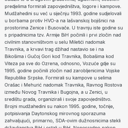
predjelima formirali zapovjedništva, logore i kampove.
Mudžahedini su već u siječnju 1993. godine sudjelovali
u borbama protiv HVO-a na lašvanskoj bojišnici na
prostorima Zenice i Busovače. U travnju iste godine su
s pripadnicima tzv. Armije BiH počinili i prvi zločin nad
civilnim stanovništvom u selu Miletići nadomak
Travnika, a krvavi trag džihad nastavio se i na
Bikošima i Gučoj Gori kod Travnika, Bobašima kod
Viteza pa sve do Ozrena, odnosno, Vozuće gdje su
1995. godine počinili zločin nad zarobljenicima Vojske
Republike Srpske. Formirali su kampove u selima
Orašac i Mehurić nadomak Travnika, Ravnog Rostova
između Novog Travnika i Bugojna, a u Zenici, u
središtu grada, organizirali i svoje zapovjedništvo.
Brojni mudžahedini su nakon 1995. godine, točnije,
potpisivanja Daytonskog mirovnog sporazuma
zahvaljujući, primarno, SDA-ovim dužnosnicima stekli
državljanstva BiH i ostali u BiH. Neposredno nakon