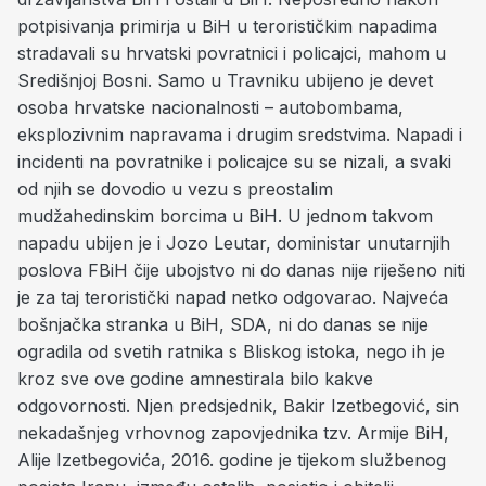
potpisivanja primirja u BiH u terorističkim napadima
stradavali su hrvatski povratnici i policajci, mahom u
Središnjoj Bosni. Samo u Travniku ubijeno je devet
osoba hrvatske nacionalnosti – autobombama,
eksplozivnim napravama i drugim sredstvima. Napadi i
incidenti na povratnike i policajce su se nizali, a svaki
od njih se dovodio u vezu s preostalim
mudžahedinskim borcima u BiH. U jednom takvom
napadu ubijen je i Jozo Leutar, doministar unutarnjih
poslova FBiH čije ubojstvo ni do danas nije riješeno niti
je za taj teroristički napad netko odgovarao. Najveća
bošnjačka stranka u BiH, SDA, ni do danas se nije
ogradila od svetih ratnika s Bliskog istoka, nego ih je
kroz sve ove godine amnestirala bilo kakve
odgovornosti. Njen predsjednik, Bakir Izetbegović, sin
nekadašnjeg vrhovnog zapovjednika tzv. Armije BiH,
Alije Izetbegovića, 2016. godine je tijekom službenog