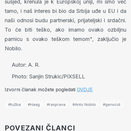
susjed, krenula je k Europskoj uniji, mi smo već
tamo, i naš interes bi bio da Srbija uđe u EU i da
naši odnosi budu partnerski, prijateljski i srdačni.
To će biti teško, ako imamo ovako ozbiljnu
parnicu s ovako teškom temom", zaključio je
Nobilo.
Autor:
A. R.
Photo:
Sanjin Strukic/PIXSELL
Izvorni članak možete pogledati
OVDJE
#tužba
#Haag
#rasprava
#Anto Nobilo
#genocid
POVEZANI ČLANCI