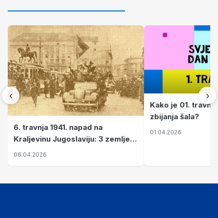
‹
›
Kako je 01. travnj
zbijanja šala?
6. travnja 1941. napad na
01.04.2026
Kraljevinu Jugoslaviju: 3 zemlje
nastale njenim raspadom
06.04.2026