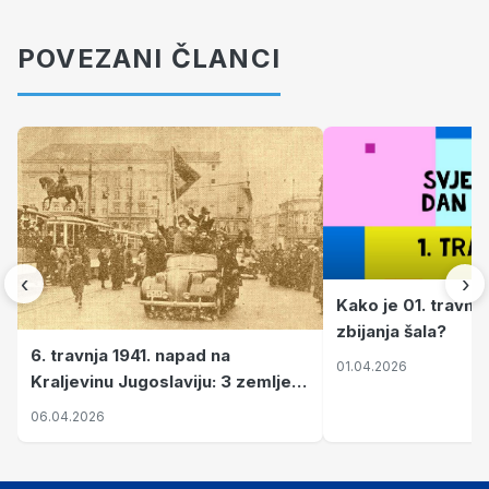
POVEZANI ČLANCI
‹
›
Kako je 01. travnj
zbijanja šala?
6. travnja 1941. napad na
01.04.2026
Kraljevinu Jugoslaviju: 3 zemlje
nastale njenim raspadom
06.04.2026