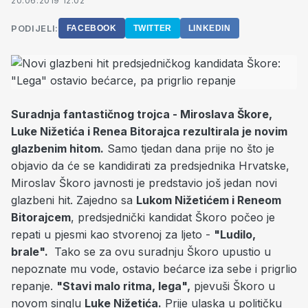
20.06.2019 12:02
PODIJELI:
FACEBOOK
TWITTER
LINKEDIN
Suradnja fantastičnog trojca - Miroslava Škore,
Luke Nižetića i Renea Bitorajca rezultirala je novim
glazbenim hitom.
Samo tjedan dana prije no što je
objavio da će se kandidirati za predsjednika Hrvatske,
Miroslav Škoro javnosti je predstavio još jedan novi
glazbeni hit. Zajedno sa
Lukom Nižetićem i Reneom
Bitorajcem
, predsjednički kandidat Škoro počeo je
repati u pjesmi kao stvorenoj za ljeto -
"Ludilo,
brale".
Tako se za ovu suradnju Škoro upustio u
nepoznate mu vode, ostavio bećarce iza sebe i prigrlio
repanje.
"Stavi malo ritma, lega",
pjevuši Škoro u
novom singlu
Luke Nižetića.
Prije ulaska u političku