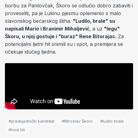
borbu za Pantovčak, Škoro se odlučio dobro
zabaviti i
proveseliti, pa je Lukinu pjesmu oplemenio s malo
slavonskog bećarskog štiha.
"Ludilo, brale" su
napisali Mario i Branimir Mihaljević
, a uz
"legu"
Škoru, u njoj gostuje i "buraz" Rene Bitorajac.
Za
potencijalni ljetni hit snimili su i spot, a premijera se
očekuje idućeg tjedna.
#predsjednički kandidat
#Miroslav Škoro
#ludilo brale
#novi hit