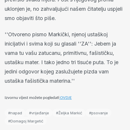
uklonjen je, no zahvaljujući našem čitatelju uspjeli
smo objaviti što piše.
''Otvoreno pismo Markički, njenoj ustaškoj
inicijativi i svima koji su glasali ''ZA'': Jebem ja
vama tu vašu zatucanu, primitivnu, fašističku,
ustašku mater. I tako jedno tri tisuće puta. To je
jedini odgovor kojeg zaslužujete pizda vam
ustaška fašistička materina.''
Izvornu vijest možete pogledati
OVDJE
#napad
#vrijeđanje
#Željka Markić
#psovanje
#Domagoj Margetić