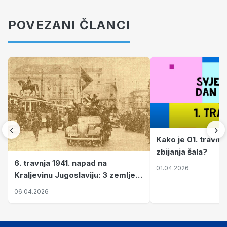
POVEZANI ČLANCI
‹
›
Kako je 01. travnj
zbijanja šala?
6. travnja 1941. napad na
01.04.2026
Kraljevinu Jugoslaviju: 3 zemlje
nastale njenim raspadom
06.04.2026