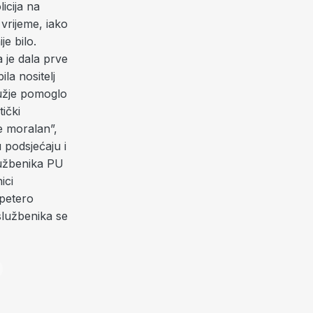
icija na
 vrijeme, iako
je bilo.
a je dala prve
ila nositelj
ružje pomoglo
ički
je moralan”,
 podsjećaju i
službenika PU
ici
 petero
službenika se