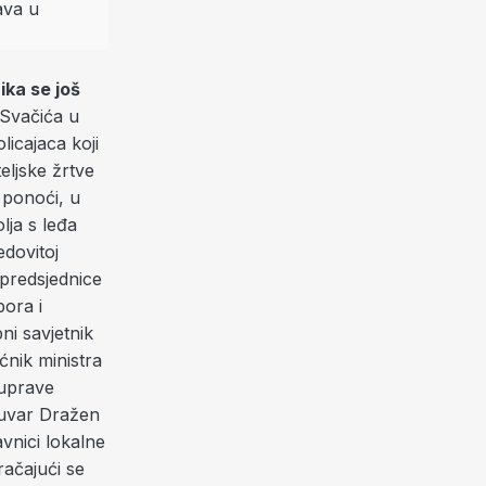
ika se još
 Svačića u
licajaca koji
eljske žrtve
 ponoći, u
lja s leđa
edovitoj
i predsjednice
ora i
i savjetnik
ćnik ministra
 uprave
ruvar Dražen
avnici lokalne
ačajući se