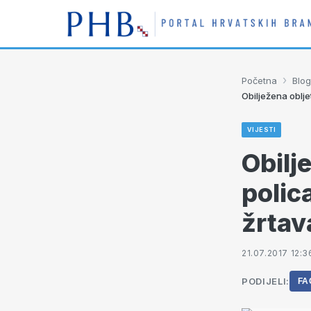
›
Početna
Blog
Obilježena oblje
VIJESTI
Obilj
polic
žrtav
21.07.2017 12:3
PODIJELI:
FA