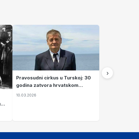
›
Pravosudni cirkus u Turskoj: 30
godina zatvora hrvatskom
kapetanu kojeg su sami pustili
10.03.2026
u
vavi