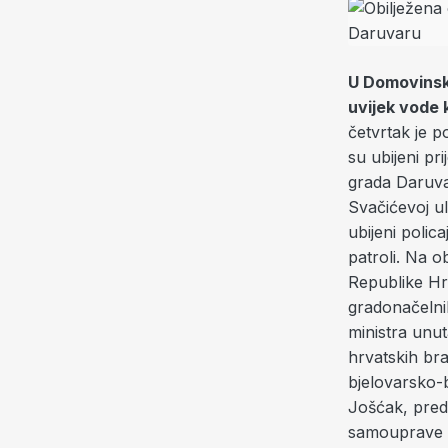
U Domovinsko
uvijek vode 
četvrtak je p
su ubijeni pr
grada Daruvar
Svačićevoj ul
ubijeni polica
patroli. Na ob
Republike Hr
gradonačelni
ministra unu
hrvatskih bra
bjelovarsko-
Jošćak, preds
samouprave i