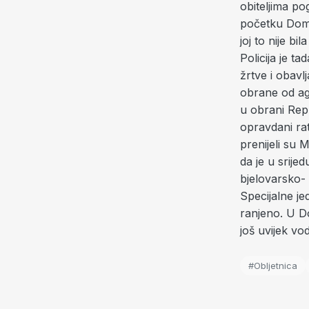
obiteljima po
početku Domov
joj to nije bi
Policija je t
žrtve i obavlj
obrane od ag
u obrani Repu
opravdani rat
prenijeli su 
da je u srije
bjelovarsko- 
Specijalne jed
ranjeno. U Do
još uvijek vo
#Obljetnica