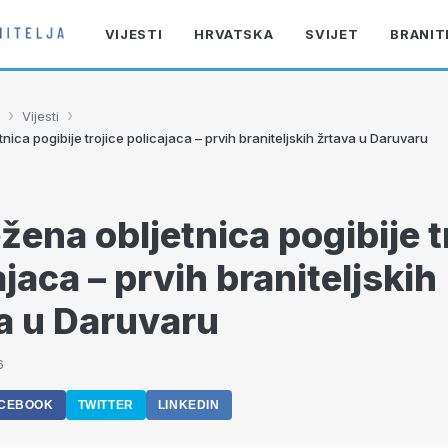
VIJESTI
HRVATSKA
SVIJET
BRANIT
›
›
Vijesti
tnica pogibije trojice policajaca – prvih braniteljskih žrtava u Daruvaru
ežena obljetnica pogibije t
ajaca – prvih braniteljskih
a u Daruvaru
6
CEBOOK
TWITTER
LINKEDIN