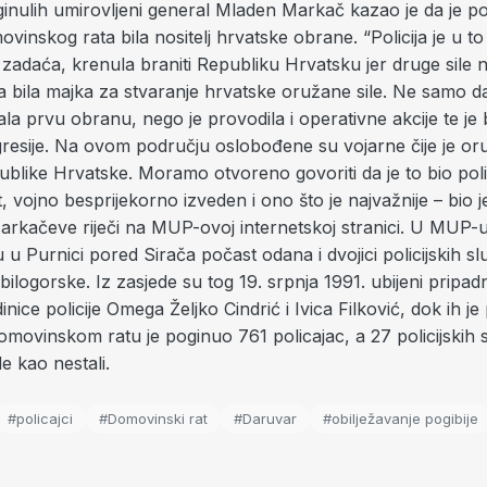
ginulih umirovljeni general Mladen Markač kazao je da je pol
inskog rata bila nositelj hrvatske obrane. “Policija je u to
la zadaća, krenula braniti Republiku Hrvatsku jer druge sile ni
ada bila majka za stvaranje hrvatske oružane sile. Ne samo d
ala prvu obranu, nego je provodila i operativne akcije te je b
resije. Na ovom području oslobođene su vojarne čije je o
blike Hrvatske. Moramo otvoreno govoriti da je to bio polit
, vojno besprijekorno izveden i ono što je najvažnije – bio 
Markačeve riječi na MUP-ovoj internetskoj stranici. U MUP-u
du u Purnici pored Sirača počast odana i dvojici policijskih 
bilogorske. Iz zasjede su tog 19. srpnja 1991. ubijeni pripadn
inice policije Omega Željko Cindrić i Ivica Filković, dok ih je
movinskom ratu je poginuo 761 policajac, a 27 policijskih 
de kao nestali.
#policajci
#Domovinski rat
#Daruvar
#obilježavanje pogibije