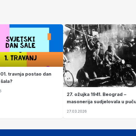
 01. travnja postao dan
 šala?
6
27. ožujka 1941. Beograd –
masonerija sudjelovala u puč
koji je Jugoslaviju odveo u kr
27.03.2026
II. svjetski rat