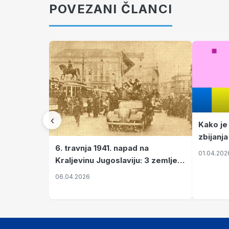
POVEZANI ČLANCI
‹
Kako je
zbijanja
6. travnja 1941. napad na
01.04.202
Kraljevinu Jugoslaviju: 3 zemlje
nastale njenim raspadom
06.04.2026