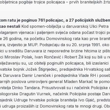
m ratu je poginuo 761 policajac, a 27 policijskih služben
kao nestali
Kod spomen-obilježja u daruvarskoj Ulici Petra
olaganjem vijenaca i paljenjem svijeća odana počast trojici po
ije 26 godina, na početku Domovinskog rata kao prve branit
a, izvijestio je MUP. Podsjećaju da su 20. srpnja 1991. oko
ici u središtu Daruvara iz neposredne brzine hitcima iz pišto
jci Miroslav Polak, Ivan Rončević i Robert Žili koji su bili u r
ilježavanju su, uz obitelji poginulih policajaca, bili izaslanic
vatske bojnik Jožek Štignjedec, predsjednika Hrvatskog sab
k Daruvara Damir Lneniček i predsjednika Vlade RH i posebn
tarnjih poslova umirovljeni general Mladen Markač te pomo
nitelja Dinko Tandara. Prisustvovali su i načelnik Policijske
bilogorske Dragutin Vurnek, načelnik Policijske postaje Da
jednik Udruge hrvatske policije branitelja Ivo Gjaić, predst
 udruga proizašlih iz Domovinskog rata te mnogi drugi. Obr