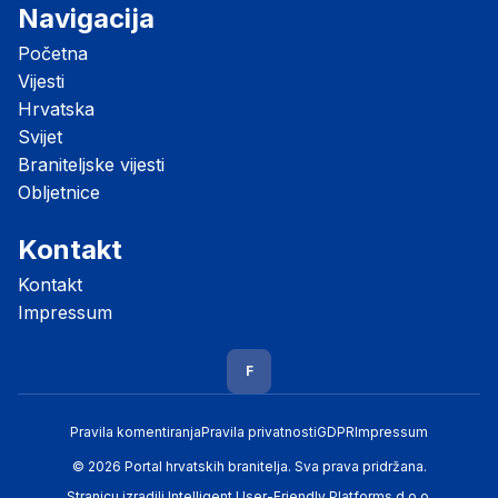
Navigacija
Početna
Vijesti
Hrvatska
Svijet
Braniteljske vijesti
Obljetnice
Kontakt
Kontakt
Impressum
F
Pravila komentiranja
Pravila privatnosti
GDPR
Impressum
© 2026 Portal hrvatskih branitelja. Sva prava pridržana.
Stranicu izradili
Intelligent User-Friendly Platforms d.o.o.