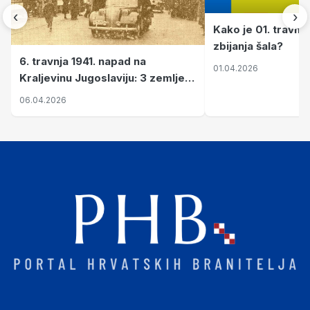
‹
›
Kako je 01. travnj
zbijanja šala?
6. travnja 1941. napad na
01.04.2026
Kraljevinu Jugoslaviju: 3 zemlje
nastale njenim raspadom
06.04.2026