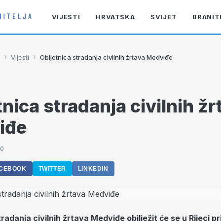
VIJESTI
HRVATSKA
SVIJET
BRANIT
›
›
Vijesti
Obljetnica stradanja civilnih žrtava Medviđe
tnica stradanja civilnih žr
iđe
00
CEBOOK
TWITTER
LINKEDIN
tradanja civilnih žrtava Medviđe obilježit će se u Rijeci p