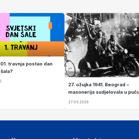
 01. travnja postao dan
 šala?
6
27. ožujka 1941. Beograd –
masonerija sudjelovala u puč
koji je Jugoslaviju odveo u kr
27.03.2026
II. svjetski rat