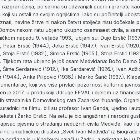
 razgraničenja, po selima su odzvanjali pucnji i granate k
koji su ostali na svojim ognjištima. Iako su počinitelji ubojs
nati, nevine žrtve ni nakon četvrt stoljeća nisu dočekale 
 Domovinskom ratu ubijeno ukupno osamnaest civila, a sa
tničkom napadu 9. veljače 1993., ubijeni su: Dujo Erstić (1937
), Petar Erstić (1944.), Jeka Erstić (1947.), Ivan Erstić (1920
, Stoja Erstić (1932.), Šimica Erstić (1905.), Stoja Erstić (1931
). Tijekom rata ubijeno je još osam Medviđana: Božo Demo (
, Šime Serdarević (1912.), Ika Serdarević (1926.), Ivan Adžić
1944.), Anka Pilipović (1936.) i Marko Šarić (1937.). Klapano
mentarac, koji sve više privlači pozornost kulturne javnosti,
jen je 2017. u produkciji Udruge FFVAL i dijelom uz financi
nih stradalnika Domovinskog rata Zadarske županije. Organiz
suradnici na filmu, bili su profesor Ivan Genda, ujedno i aut
eksta i Žarko Erstić. Na setu je bio angažiran i narodni gu
 napisao pjesmu o stradanju nedužnih civila Medviđe, kao i t
urno umjetničkog društva „Sveti Ivan Medviđa“ iz Biograda
ma održana je u Kneževoj palači u Zadru, a prikazan je i u D