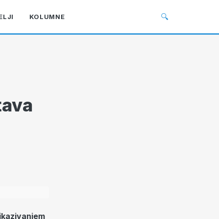
🔍
ELJI
KOLUMNE
tava
rikazivanjem