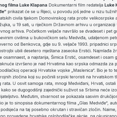
og filma Luke Klapana
Dokumentarni film redatelja
Luke 
đe“
prikazat će se u Rijeci, u povodu još jedne u nizu tužnih
atskih civila tijekom Domovinskog rata protiv velikosrpske a
ožujka, u 19 sati, u riječkom Državnom arhivu u organizacij
vnog arhiva. Početkom veljače navršilo se dvadeset i pet g
nevinim civilima u bukovičkom selu Medviđa, udaljenom pet
everno od Benkovca, gdje su 9. veljače 1993. pripadnici srp
strojbi ubili desetero mještana zaseoka Erstići. Najmlađa žr
 je osamnaest, a najstarija, Šimica Erstić, osamdeset i osam 
nuće izvršeno je nad Hrvatima kao srpska odmazda za pr
odilačkoj operaciji Hrvatske vojske „Maslenica“. Bio je to t
jnih zločina koji su počinili srpski teroristi na hrvatskom t
rata. U osvit samoga rata, mnogi Medviđani, Hrvati, ostal
i kako se dugogodišnji zajednički suživot sa Srbima neće iz
ijateljstvo. Međutim, stvarnost se pokazala sasvim drukčijo
Dio je to sinopsisa dokumentarnog filma „Glas Medviđe“, au
i podsjeća na taj posebno okrutan i stravičan zločin. Naim
no provedene hrvatske oslobodilačke akcije, na okupiran