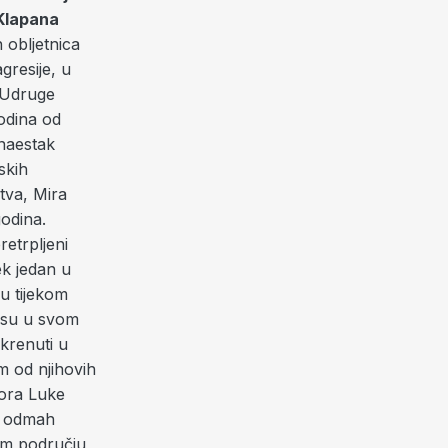
Klapana
 obljetnica
gresije, u
i Udruge
odina od
naestak
skih
tva, Mira
godina.
etrpljeni
ek jedan u
lu tijekom
i su u svom
okrenuti u
m od njihovih
tora Luke
e, odmah
om području