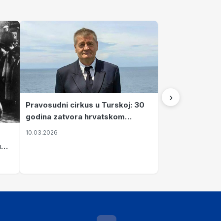
›
Pravosudni cirkus u Turskoj: 30
godina zatvora hrvatskom
kapetanu kojeg su sami pustili
10.03.2026
u
vavi