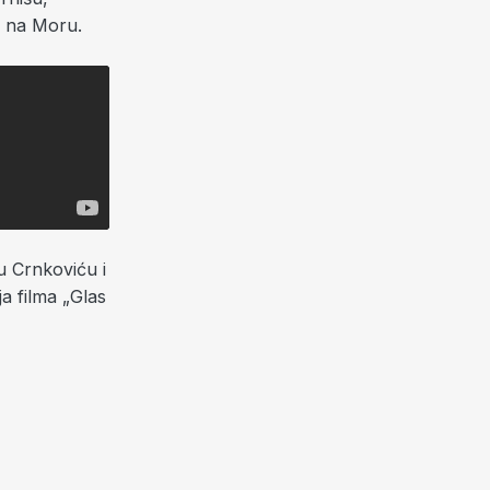
u na Moru.
u Crnkoviću i
ja filma „Glas