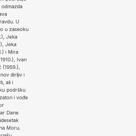
ao odmazda
tava
pravdu. U
mo u zaseoku
.), Jeka
.), Jeka
.) i Mira
1910.), Ivan
 (1959.),
v dirljiv i
 ali i
jsku podršku
atori i vođe
or
slar Dane
ridesetak
 na Moru.
rnišu,