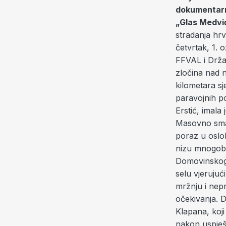
dokumentarn
„Glas Medvi
stradanja hrv
četvrtak, 1. 
FFVAL i Drža
zločina nad 
kilometara sj
paravojnih po
Erstić, imala
Masovno smak
poraz u oslob
nizu mnogobro
Domovinskog 
selu vjerujuć
mržnju i nepr
očekivanja. 
Klapana, koj
nakon uspješ