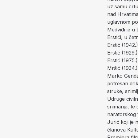
uz samu crtu
nad Hrvatima 
uglavnom poz
Medviđi je u
Erstići, u če
Erstić (1942.
Erstić (1929.)
Erstić (1975.
Mršić (1934.)
Marko Genda (
potresan doku
struke, sniml
Udruge civil
snimanja, te 
naratorskog t
Jurić koji je
članova Kult
Premijera fil