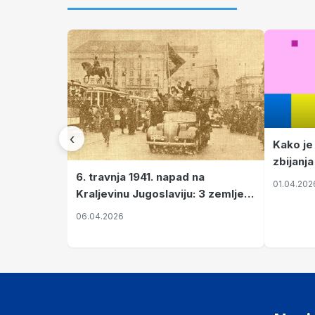
‹
Kako je
zbijanja
6. travnja 1941. napad na
01.04.202
Kraljevinu Jugoslaviju: 3 zemlje
nastale njenim raspadom
06.04.2026