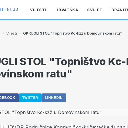
VIJESTI
HRVATSKA
SVIJET
BRANIT
›
›
Vijesti
OKRUGLI STOL "Topništvo Kc-kžž u Domovinskom ratu"
LI STOL "Topništvo Kc-
vinskom ratu"
CEBOOK
TWITTER
LINKEDIN
iji UDVDR Podružnice Koprivničko-križevačke župani