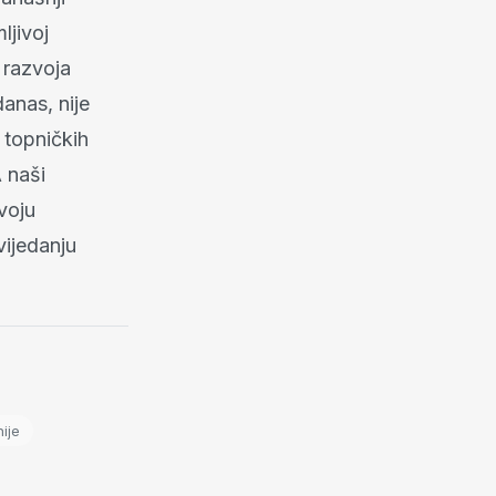
ljivoj
 razvoja
danas, nije
 topničkih
A naši
voju
ijedanju
ije