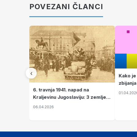
POVEZANI ČLANCI
‹
Kako je
zbijanja
6. travnja 1941. napad na
01.04.202
Kraljevinu Jugoslaviju: 3 zemlje
nastale njenim raspadom
06.04.2026