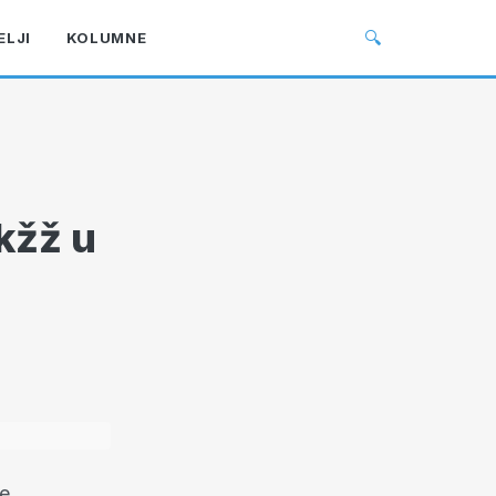
🔍
ELJI
KOLUMNE
kžž u
je