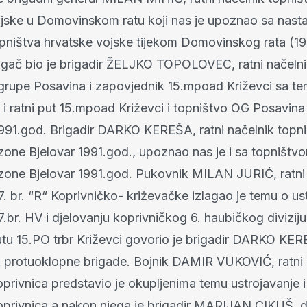
jske u Domovinskom ratu koji nas je upoznao sa nast
pništva hrvatske vojske tijekom Domovinskog rata (19
zlagač bio je brigadir ŽELJKO TOPOLOVEC, ratni načelni
grupe Posavina i zapovjednik 15.mpoad Križevci sa t
 i ratni put 15.mpoad Križevci i topništvo OG Posavina
 1991.god. Brigadir DARKO KEREŠA, ratni načelnik topn
zone Bjelovar 1991.god., upoznao nas je i sa topništv
zone Bjelovar 1991.god. Pukovnik MILAN JURIĆ, ratni
7. br. “R“ Koprivničko- križevačke izlagao je temu o us
7.br. HV i djelovanju koprivničkog 6. haubičkog divizi
tu 15.PO trbr Križevci govorio je brigadir DARKO KERE
 protuoklopne brigade. Bojnik DAMIR VUKOVIĆ, ratni
privnica predstavio je okupljenima temu ustrojavanje i 
oprivnica a nakon njega je brigadir MARIJAN CIKUŠ, d