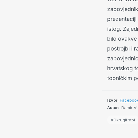
zapovjednik 
prezentacij
istog. Zajed
bilo ovakve 
postrojbi i 
zapovjednici
hrvatskog t
topničkim p
Izvor:
Faceboo
Autor:
Damir Vu
#Okrugli stol