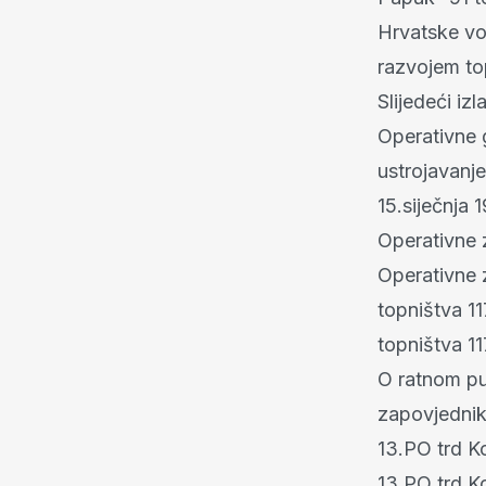
Hrvatske vo
razvojem to
Slijedeći i
Operativne 
ustrojavanje
15.siječnja
Operativne 
Operativne 
topništva 11
topništva 11
O ratnom pu
zapovjednik
13.PO trd Ko
13.PO trd K