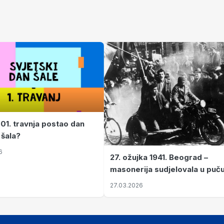
 01. travnja postao dan
 šala?
6
27. ožujka 1941. Beograd –
masonerija sudjelovala u puč
koji je Jugoslaviju odveo u kr
27.03.2026
II. svjetski rat