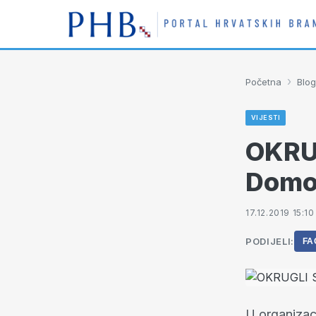
›
Početna
Blog
VIJESTI
OKRUG
Domo
17.12.2019 15:10
PODIJELI:
FA
U organizac