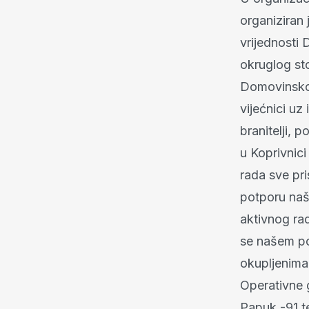
organiziran 
vrijednosti
okruglog sto
Domovinskom
vijećnici uz
branitelji, 
u Koprivnici
rada sve pri
potporu naš
aktivnog ra
se našem po
okupljenima
Operativne 
Papuk -91 t