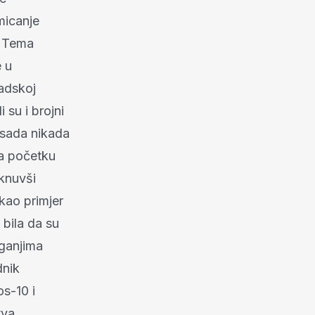
micanje
. Tema
e u
adskoj
 su i brojni
o sada nikada
Na početku
aknuvši
kao primjer
bila da su
aganjima
dnik
s-10 i
tva