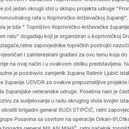
je još jedan okrugli stol u sklopu projekta udruge "Pro
 Domovinskog rata u Koprivničko-križevačkoj županiji"
la je bila " Topništvo Koprivničko-križevačke županij
 ratu" događaju koji je organiziran u koprivničkoj Gr
 izlagače,ratne zapovjednike topničkih postrojbi nazočili
povjesničari i zainteresirani građani za ovu temu koja d
 nije na ovaj način i u ovakvom obliku predstavljena. 
sutne je pozdravio zamjenik župana Ratimir Ljubić ist
e županije UDVDR za ovakve prepoznatljive projekte 
da županijske veteranske udruge. Posebna nam je čast 
zivu za sudjelovanje u radu okruglog stola svojim izl
 obratili brigadni general RUDI STIPČIĆ, ratni zapovje
grupe Posavina sa osvrtom na operacije Orkan-91,Otko
e brigadni general MILAN MIHIĆ, ratni načelnik topniš