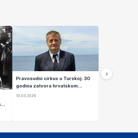
›
Pravosudni cirkus u Turskoj: 30
godina zatvora hrvatskom
kapetanu kojeg su sami pustili
10.03.2026
u
vavi