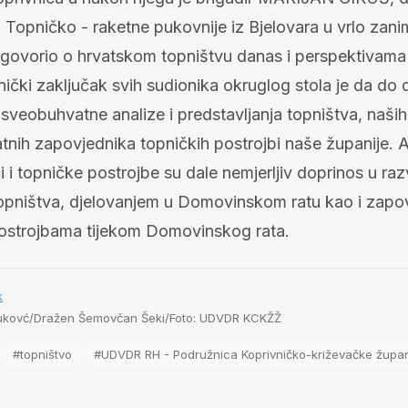
Topničko - raketne pukovnije iz Bjelovara u vrlo zanim
i govorio o hrvatskom topništvu danas i perspektivama
nički zaključak svih sudionika okruglog stola je da do 
sveobuhvatne analize i predstavljanja topništva, naših
ratnih zapovjednika topničkih postrojbi naše županije. 
 i topničke postrojbe su dale nemjerljiv doprinos u raz
opništva, djelovanjem u Domovinskom ratu kao i zapov
ostrojbama tijekom Domovinskog rata.
k
kovć/Dražen Šemovčan Šeki/Foto: UDVDR KCKŽŽ
#topništvo
#UDVDR RH - Podružnica Koprivničko-križevačke župan