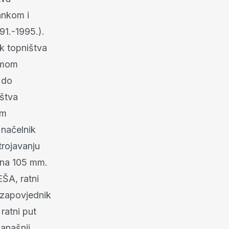
ankom i
91.-1995.).
k topništva
emom
 do
ištva
om
 načelnik
trojavanju
juna 105 mm.
ŠA, ratni
 zapovjednik
ratni put
anašnji