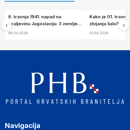
6. travnja 1941. napad na
Kako je 01. travnj
Kraljevinu Jugoslaviju: 3 zemlje
zbijanja šala?
‹
›
nastale njenim raspadom
06.04.2026
01.04.2026
Navigacija