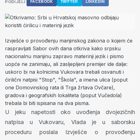
PODIJELI:
FACEBOOK
TWITTER
LINKEDIN
Izvješće o provođenju manjinskog zakona o kojem će
raspravljati Sabor ovih dana otkriva kako srpsku
nacionalnu manjinu zapravo materinji jezik i pismo
uopće ne zanimaju, ali zasljepljeni premijer ide dalje:
uskoro bi na kolnicima Vukovara trebali osvanuti i
ćirilični natpisi "Stop", "Škola", a imena ulica (poput
one Domovinskog rata ili Trga žrtava Ovčare),
gradova i geografskih lokaliteta (poput Vučedola)
trebala bi biti ispisana na dva pisma.
U jeku napetosti oko uvođenja dvojezičnih
natpisa u Vukovaru, Vlada je u saborsku
proceduru poslala Izvješće o provođenju