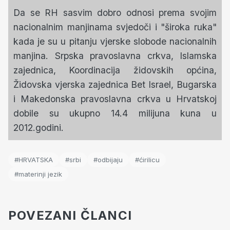
Da se RH sasvim dobro odnosi prema svojim
nacionalnim manjinama svjedoči i "široka ruka"
kada je su u pitanju vjerske slobode nacionalnih
manjina. Srpska pravoslavna crkva, Islamska
zajednica, Koordinacija židovskih općina,
Židovska vjerska zajednica Bet Israel, Bugarska
i Makedonska pravoslavna crkva u Hrvatskoj
dobile su ukupno 14.4 milijuna kuna u
2012.godini.
#HRVATSKA
#srbi
#odbijaju
#ćirilicu
#materinji jezik
POVEZANI ČLANCI