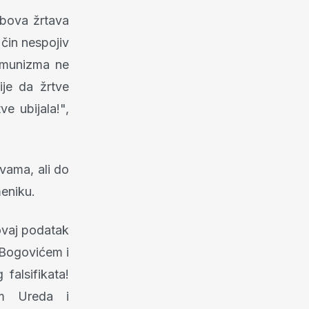
obova žrtava
 čin nespojiv
omunizma ne
ije da žrtve
ve ubijala!",
tvama, ali do
meniku.
ovaj podatak
 Bogovićem i
falsifikata!
em Ureda i