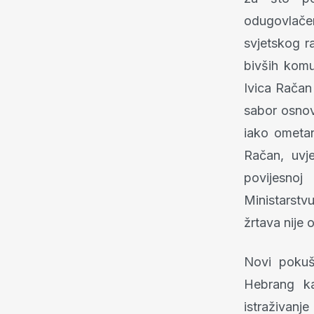
odugovlače
svjetskog ra
bivših komu
Ivica Račan 
sabor osnov
iako ometa
Račan, uvj
povijesnoj 
Ministarstv
žrtava nije
Novi pokuš
Hebrang ka
istraživanj