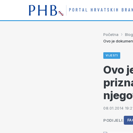
›
Početna
Blog
Ovo je dokument 
VIJESTI
Ovo j
prizn
njego
08.01.2014 19:2
PODIJELI:
FA