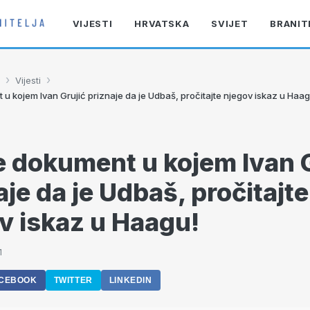
VIJESTI
HRVATSKA
SVIJET
BRANIT
›
›
Vijesti
u kojem Ivan Grujić priznaje da je Udbaš, pročitajte njegov iskaz u Haag
e dokument u kojem Ivan 
aje da je Udbaš, pročitajte
v iskaz u Haagu!
1
CEBOOK
TWITTER
LINKEDIN