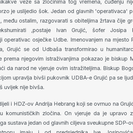
ikakve veze sa zločinima tog vremena, čuđenju nije
rzo je uslijedio šok. Jedan od glavnih 'operativaca' p
a, među ostalim, razgovarati s obiteljima žrtava čije 
 ekshumirati ,postaje Ivan Grujić, šofer Josipa 
i operativac osječke Udbe. Imenovanjem na mjesto 
va, Grujić se od Udbaša transformirao u humanitar
e prema njegovim istraživanjima pokazao je biskup 
ći da narod ne vjeruje ovim istražiteljima. Biskup Bog
ijom upravlja bivši pukovnik UDBA-e Grujić pa se ljud
uvijek nije bivša.
dijeli i HDZ-ov Andrija Hebrang koji se ovrnuo na Gruj
u komunističkih zločina. On vjeruje da je upravo 
oga sustava jedan od glavnih ciljeva sveukupne SDP-ov
tporu imaju i od predsjednika Ive Josipovića