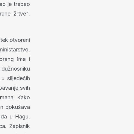
ao je trebao
ane žrtve",
tek otvoreni
nistarstvo,
brang ima i
 dužnosniku
u slijedećih
opavanje svih
ažmana! Kako
 on pokušava
suda u Hagu,
ca. Zapisnik