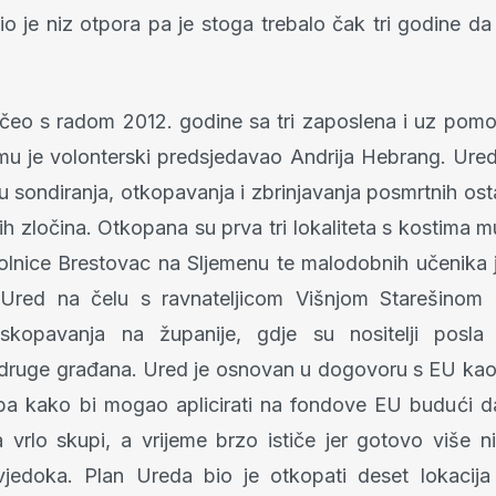
dio je niz otpora pa je stoga trebalo čak tri godine d
čeo s radom 2012. godine sa tri zaposlena i uz po
emu je volonterski predsjedavao Andrija Hebrang. Ured
u sondiranja, otkopavanja i zbrinjavanja posmrtnih ost
h zločina. Otkopana su prva tri lokaliteta s kostima m
olnice Brestovac na Sljemenu te malodobnih učenika 
 Ured na čelu s ravnateljicom Višnjom Starešinom 
iskopavanja na županije, gdje su nositelji posla 
druge građana. Ured je osnovan u dogovoru s EU ka
a kako bi mogao aplicirati na fondove EU budući d
 vrlo skupi, a vrijeme brzo ističe jer gotovo više n
vjedoka. Plan Ureda bio je otkopati deset lokacija