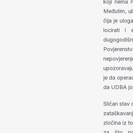
koji nema n
Međutim, ub
čija je ulog
locirati i
dugogodišnj
Povjerenst
nepovjerenj
upozoravaju
je da operac
da UDBA još 
Sličan stav 
zataškavanj
zločina iz t
za što po