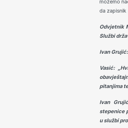
možemo naći
da zapisnik p
Odvjetnik M
Službi drža
Ivan Grujić
Vasić: „Hv
obavještaj
pitanjima t
Ivan Gruji
stepenice 
u službi pr