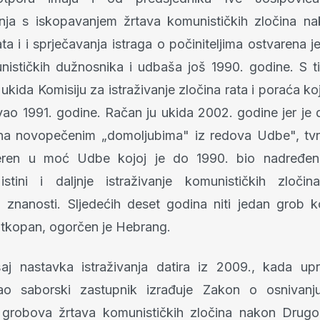
nja s iskopavanjem žrtava komunističkih zločina n
ta i i sprječavanja istraga o počiniteljima ostvarena j
nističkih dužnosnika i udbaša još 1990. godine. S t
ukida Komisiju za istraživanje zločina rata i poraća ko
ao 1991. godine. Račan ju ukida 2002. godine jer je d
na novopečenim „domoljubima" iz redova Udbe", tvr
eren u moć Udbe kojoj je do 1990. bio nadređen
istini i daljnje istraživanje komunističkih zloči
u znanosti. Sljedećih deset godina niti jedan grob k
 otkopan, ogorčen je Hebrang.
aj nastavka istraživanja datira iz 2009., kada upr
o saborski zastupnik izrađuje Zakon o osnivan
e grobova žrtava komunističkih zločina nakon Drug