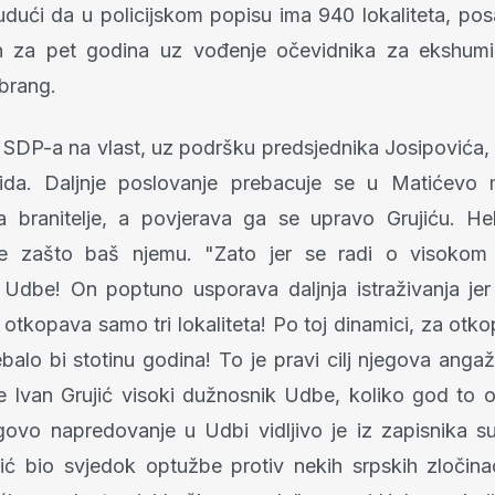
udući da u policijskom popisu ima 940 lokaliteta, pos
en za pet godina uz vođenje očevidnika za ekshumir
brang.
SDP-a na vlast, uz podršku predsjednika Josipovića, 
ida. Daljnje poslovanje prebacuje se u Matićevo mi
a branitelje, a povjerava ga se upravo Grujiću. He
je zašto baš njemu. "Zato jer se radi o visokom
Udbe! On poptuno usporava daljnja istraživanja jer 
 otkopava samo tri lokaliteta! Po toj dinamici, za otk
ebalo bi stotinu godina! To je pravi cilj njegova ang
 Ivan Grujić visoki dužnosnik Udbe, koliko god to
egovo napredovanje u Udbi vidljivo je iz zapisnika 
jić bio svjedok optužbe protiv nekih srpskih zločina