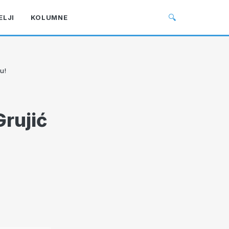
🔍
ELJI
KOLUMNE
u!
Grujić