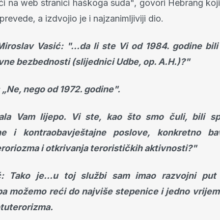
 na web stranici haškoga suda", govori Hebrang koji
revede, a izdvojio je i najzanimljiviji dio.
iroslav Vasić: "...da li ste Vi od 1984. godine bil
vne bezbednosti (slijednici Udbe, op. A.H.)?"
: „Ne, nego od 1972. godine".
ala Vam lijepo. Vi ste, kao što smo čuli, bili spe
ne i kontraobavještajne poslove, konkretno ba
eroriozma i otkrivanja terorističkih aktivnosti?"
ć: Tako je...u toj službi sam imao razvojni put
pa možemo reći do najviše stepenice i jedno vrijem
otuterorizma.