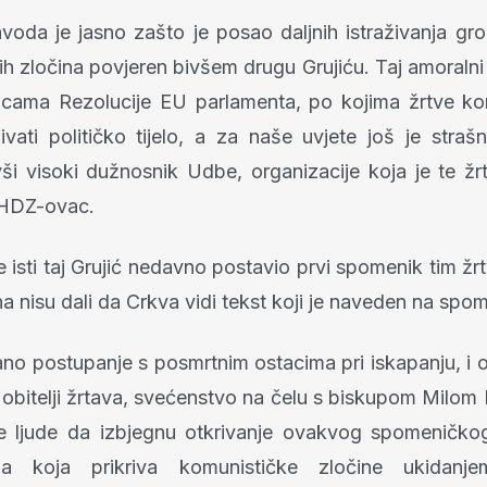
voda je jasno zašto je posao daljnih istraživanja gr
h zločina povjeren bivšem drugu Grujiću. Taj amoralni
nicama Rezolucije EU parlamenta, po kojima žrtve k
ivati političko tijelo, a za naše uvjete još je strašn
vši visoki dužnosnik Udbe, organizacije koja je te žrt
 HDZ-ovac.
 isti taj Grujić nedavno postavio prvi spomenik tim žr
a nisu dali da Crkva vidi tekst koji je naveden na spo
o postupanje s posmrtnim ostacima pri iskapanju, i 
e obitelji žrtava, svećenstvo na čelu s biskupom Milom
 ljude da izbjegnu otkrivanje ovakvog spomeničkog 
la koja prikriva komunističke zločine ukidanj