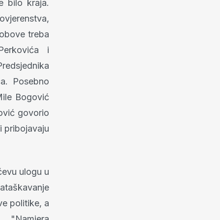
 bilo kraja.
ovjerenstva,
grobove treba
Perkovića i
Predsjednika
ca. Posebno
Mile Bogović
ović govorio
i pribojavaju
ićevu ulogu u
zataškavanje
e politike, a
. "Namjera