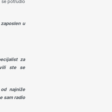
 se potrudio
i zaposlen u
cijalist za
vili ste se
 od najniže
e sam radio