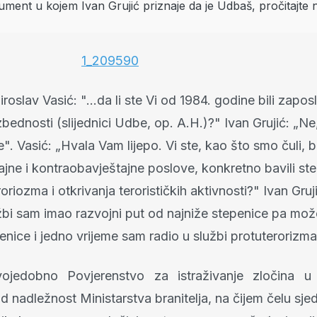
roslav Vasić: "...da li ste Vi od 1984. godine bili zapos
ednosti (slijednici Udbe, op. A.H.)?" Ivan Grujić: „N
". Vasić: „Hvala Vam lijepo. Vi ste, kao što smo čuli, bil
jne i kontraobavještajne poslove, konkretno bavili ste
roriozma i otkrivanja terorističkih aktivnosti?" Ivan Gru
lužbi sam imao razvojni put od najniže stepenice pa mo
enice i jedno vrijeme sam radio u službi protuterorizma
ojedobno Povjerenstvo za istraživanje zločina 
d nadležnost Ministarstva branitelja, na čijem čelu sje