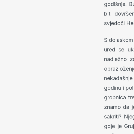
godišnje. B
biti dovrš
svjedoči He
S dolaskom 
ured se uk
nadležno z
obrazložen
nekadašnje 
godinu i pol
grobnica tr
znamo da je
sakriti? Nj
gdje je Gru