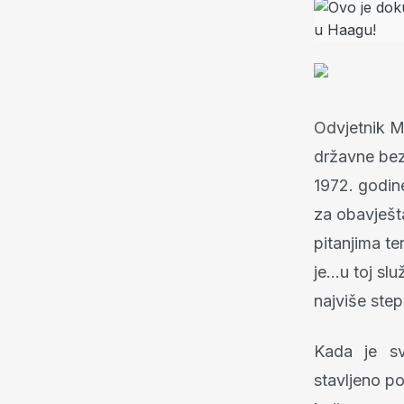
Odvjetnik Mi
državne bezb
1972. godine
za obavješta
pitanjima te
je...u toj s
najviše step
Kada je sv
stavljeno po