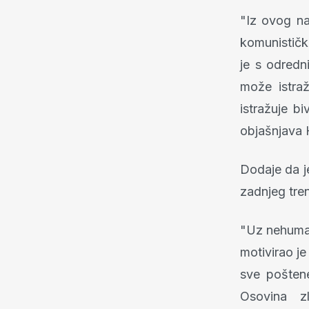
"Iz ovog na
komunistički
je s odred
može istraž
istražuje bi
objašnjava
Dodaje da je
zadnjeg tren
"Uz nehuman
motivirao j
sve poštene
Osovina z