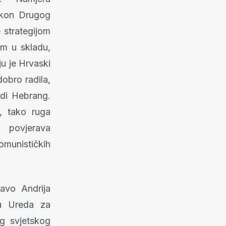
akon Drugog
e strategijom
im u skladu,
ju je Hrvaski
obro radila,
di Hebrang.
, tako ruga
na povjerava
omunističkih
avo Andrija
ju Ureda za
og svjetskog