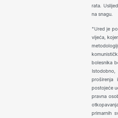
rata. Uslije
na snagu.
"Ured je po
vijeća, koj
metodologij
komunistički
bolesnika b
Istodobno,
proširenja 
postojeće u
pravna osob
otkopavanja
primarnih s