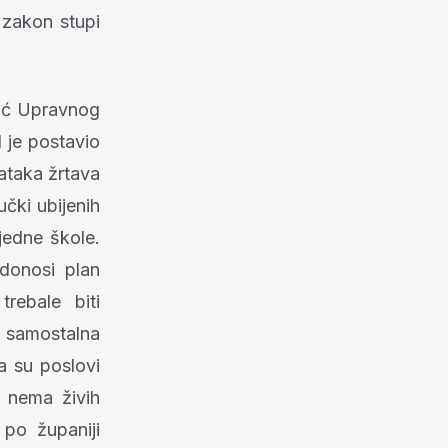
a zakon stupi
moć Upravnog
 je postavio
ataka žrtava
učki ubijenih
jedne škole.
donosi plan
trebale biti
o samostalna
a su poslovi
i nema živih
 po županiji