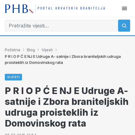
›
›
›
Početna
Blog
Vijesti
P R I O P Ć E NJ E Udruge A- satnije i Zbora braniteljskih udruga
proisteklih iz Domovinskog rata
VIJESTI
P R I O P Ć E NJ E Udruge A-
satnije i Zbora braniteljskih
udruga proisteklih iz
Domovinskog rata