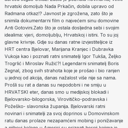
hrvatski domoljub Nada Prkačin, dobila upravo od
Radmana otkaz!? Javnost je zgrožena, zato što je
snimila dokumentarni film o najvećem sinu domovine
Anti Gotovini.Zato što je ostala dosljedna sebi i svojim
idealima: vjeri, domoljublju, Hrvatskoj i istini. To su joj
glavne krivnje. Gdje su danas ratne izvjestiteljice iz
HRT centra Bjelovar, Marijana Kranjec i Dubravka
Vukoja kao i poznati ratni snimatelji Igor Tukša, Željko
Trogrlić i Miroslav Ružić?! Legendarni snimatelj Boris
Zegnal, zbog svih strahota koje je prošao i bio ranjen
u jednoj od akcija, danas nažalost više nije sa nama.
Prošli su rat a danas su nepodobni i ne smiju u
HRVATSKI eter, danas smo u medijskoj blokadi i
Bjelovarsko-bilogorska, Virovitičko-podravska i
Požeško- slavonska županija. Bjelovarski ratni
novinari i snimatelji za svoj doprinos u Domovinskom
ratu danas prolaze nezapamćeni mobing i ponižavanje
a njihovi kolege u Americi su priznati heroji kojima je