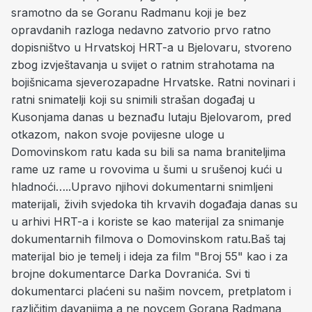
sramotno da se Goranu Radmanu koji je bez
opravdanih razloga nedavno zatvorio prvo ratno
dopisništvo u Hrvatskoj HRT-a u Bjelovaru, stvoreno
zbog izvještavanja u svijet o ratnim strahotama na
bojišnicama sjeverozapadne Hrvatske. Ratni novinari i
ratni snimatelji koji su snimili strašan događaj u
Kusonjama danas u beznađu lutaju Bjelovarom, pred
otkazom, nakon svoje povijesne uloge u
Domovinskom ratu kada su bili sa nama braniteljima
rame uz rame u rovovima u šumi u srušenoj kući u
hladnoći…..Upravo njihovi dokumentarni snimljeni
materijali, živih svjedoka tih krvavih događaja danas su
u arhivi HRT-a i koriste se kao materijal za snimanje
dokumentarnih filmova o Domovinskom ratu.Baš taj
materijal bio je temelj i ideja za film "Broj 55" kao i za
brojne dokumentarce Darka Dovranića. Svi ti
dokumentarci plaćeni su našim novcem, pretplatom i
različitim davanjima a ne novcem Gorana Radmana