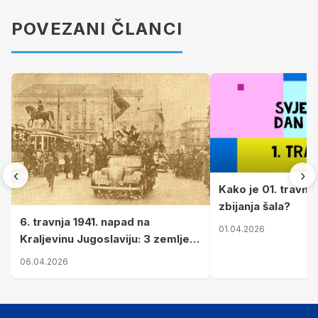
POVEZANI ČLANCI
‹
›
Kako je 01. travnj
zbijanja šala?
6. travnja 1941. napad na
01.04.2026
Kraljevinu Jugoslaviju: 3 zemlje
nastale njenim raspadom
06.04.2026