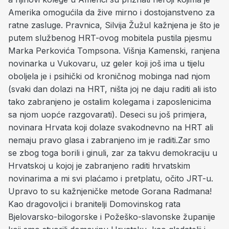
Amerika omogućila da žive mirno i dostojanstveno za
ratne zasluge. Pravnica, Silvija Žužul kažnjena je što je
putem službenog HRT-ovog mobitela pustila pjesmu
Marka Perkovića Tompsona. Višnja Kamenski, ranjena
novinarka u Vukovaru, uz geler koji još ima u tijelu
oboljela je i psihički od kroničnog mobinga nad njom
(svaki dan dolazi na HRT, ništa joj ne daju raditi ali isto
tako zabranjeno je ostalim kolegama i zaposlenicima
sa njom uopće razgovarati). Deseci su još primjera,
novinara Hrvata koji dolaze svakodnevno na HRT ali
nemaju pravo glasa i zabranjeno im je raditi.Zar smo
se zbog toga borili i ginuli, zar za takvu demokraciju u
Hrvatskoj u kojoj je zabranjeno raditi hrvatskim
novinarima a mi svi plaćamo i pretplatu, očito JRT-u.
Upravo to su kažnjeničke metode Gorana Radmana!
Kao dragovoljci i branitelji Domovinskog rata
Bjelovarsko-bilogorske i Požeško-slavonske županije