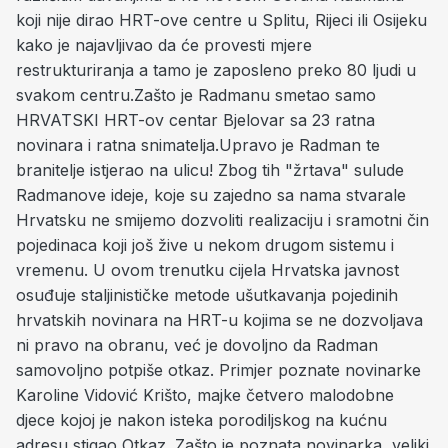
koji nije dirao HRT-ove centre u Splitu, Rijeci ili Osijeku
kako je najavljivao da će provesti mjere
restrukturiranja a tamo je zaposleno preko 80 ljudi u
svakom centru.Zašto je Radmanu smetao samo
HRVATSKI HRT-ov centar Bjelovar sa 23 ratna
novinara i ratna snimatelja.Upravo je Radman te
branitelje istjerao na ulicu! Zbog tih "žrtava" sulude
Radmanove ideje, koje su zajedno sa nama stvarale
Hrvatsku ne smijemo dozvoliti realizaciju i sramotni čin
pojedinaca koji još žive u nekom drugom sistemu i
vremenu. U ovom trenutku cijela Hrvatska javnost
osuđuje staljinističke metode ušutkavanja pojedinih
hrvatskih novinara na HRT-u kojima se ne dozvoljava
ni pravo na obranu, već je dovoljno da Radman
samovoljno potpiše otkaz. Primjer poznate novinarke
Karoline Vidović Krišto, majke četvero malodobne
djece kojoj je nakon isteka porodiljskog na kućnu
adresu stigao Otkaz. Zašto je poznata novinarka, veliki