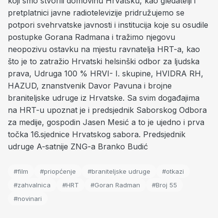
koji smo stvorili domovinu Hrvatsku, kao gledatelji i
pretplatnici javne radiotelevizije pridružujemo se
potpori svehrvatske javnosti i institucija koje su osudile
postupke Gorana Radmana i tražimo njegovu
neopozivu ostavku na mjestu ravnatelja HRT-a, kao
što je to zatražio Hrvatski helsinški odbor za ljudska
prava, Udruga 100 % HRVI- I. skupine, HVIDRA RH,
HAZUD, znanstvenik Davor Pavuna i brojne
braniteljske udruge iz Hrvatske. Sa svim događajima
na HRT-u upoznat je i predsjednik Saborskog Odbora
za medije, gospodin Jasen Mesić a to je ujedno i prva
točka 16.sjednice Hrvatskog sabora. Predsjednik
udruge A-satnije ZNG-a Branko Budić
#film
#priopćenje
#braniteljske udruge
#otkazi
#zahvalnica
#HRT
#Goran Radman
#Broj 55
#novinari