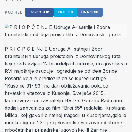
05.02.2015 12:54
PODIJELI:
FACEBOOK
TWITTER
LINKEDIN
P R I O P Ć E NJ E Udruga A- satnije i Zbor
braniteljskih udruga proisteklih iz Domovinskog rata
koji predstavljaju 12 braniteljskih udruga, dragovoljaca i
RVI najoštrije osuđuje i ograđuje se od ideje Zorice
Posarić koja je predložila da se ispred udruge
"Kusonje 91- 93" na dan obilježavanja pokopa
hrvatskih vitezova iz Kusonja, 5.veljače 2015,
kontraverznom ravnatelju HRT-a, Goranu Radmanu
dodjeli zahvalnica za film "Broj 55" redatelja, Kristijana
Milića, koji govori o ratnoj tragediji u Kusonjama,gdje je
mučki ubijeno 23-oje bjelovarskih vitezova od strane
srbočetnika i pripadnika jugovojske.!!!! Zar nije