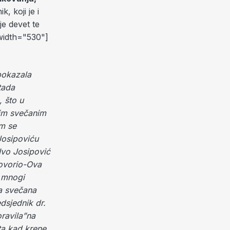
, koji je i
je devet te
 width="530"]
pokazala
tada
, što u
nim svečanim
om se
Josipoviću
Ivo Josipović
govorio-Ova
i mnogi
la svečana
dsjednik dr.
oravila”na
ta kad krene