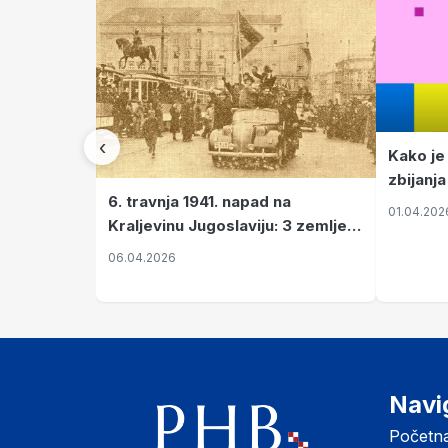
‹
Kako je
zbijanja
6. travnja 1941. napad na
01.04.202
Kraljevinu Jugoslaviju: 3 zemlje
nastale njenim raspadom
06.04.2026
Navi
Početn