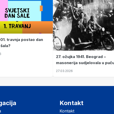
 01. travnja postao dan
 šala?
6
27. ožujka 1941. Beograd –
masonerija sudjelovala u puč
koji je Jugoslaviju odveo u kr
27.03.2026
II. svjetski rat
gacija
Kontakt
a
Kontakt