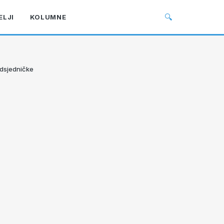
🔍
ELJI
KOLUMNE
edsjedničke