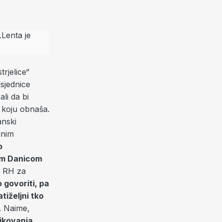
rjelice“
sjednice
ali da bi
u koju obnaša.
anski
inim
o
kom Danicom
ja RH za
 govoriti, pa
tiželjni tko
. Naime,
ikovanja,