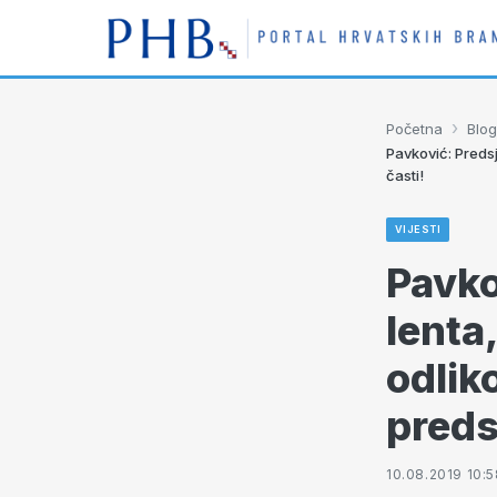
›
Početna
Blog
Pavković: Preds
časti!
VIJESTI
Pavko
lenta
odlik
preds
10.08.2019 10:5