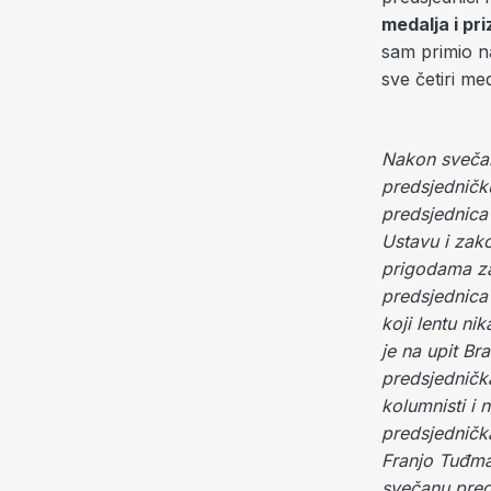
medalja i pr
sam primio na
sve četiri me
Nakon svečan
predsjedničku
predsjednica 
Ustavu i zak
prigodama za
predsjednica 
koji lentu ni
je na upit B
predsjednička
kolumnisti i 
predsjednička
Franjo Tuđman
svečanu pred