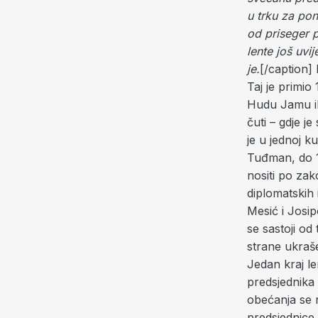
u trku za po
od priseger 
lente još uvi
je.
[/caption]
Taj je primio
Hudu Jamu ili
čuti – gdje 
je u jednoj k
Tuđman, do 1
nositi po zak
diplomatskih 
Mesić i Josip
se sastoji od
strane ukraš
Jedan kraj le
predsjednika
obećanja se n
predsjednice,