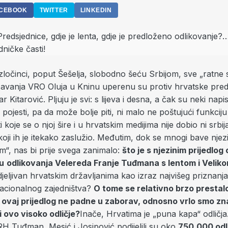
CEBOOK
TWITTER
LINKEDIN
zločinci, poput Šešelja, slobodno šeću Srbijom, sve „ratne st
žavanja VRO Oluja u Kninu uperenu su protiv hrvatske pred
 Kitarović. Pljuju je svi: s lijeva i desna, a čak su neki napis
 pojesti, pa da može bolje piti, ni malo ne poštujući funkcij
 koje se o njoj šire i u hrvatskim medijima nije dobio ni srbij
koji ih je itekako zaslužio. Međutim, dok se mnogi bave njez
m“, nas bi prije svega zanimalo:
što je s njezinim prijedlog 
u
odlikovanja Velereda Franje Tuđmana s lentom i Veli
odjeljivan hrvatskim državljanima kao izraz najvišeg priznan
acionalnog zajedništva?
O tome se relativno brzo prestalo
 ovaj prijedlog ne padne u zaborav, odnosno vrlo smo zna
i ovo visoko odličje?
Inače, Hrvatima je „puna kapa“ odličja
RH Tuđman, Mesić i Josipović podijelili su oko
750.000 odl