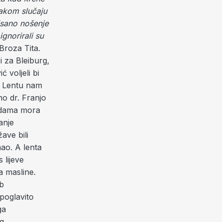
vakom slučaju
isano nošenje
ignorirali su
Broza Tita.
i za Bleiburg,
 voljeli bi
e? Lentu nam
no dr. Franjo
godama mora
anje
ave bili
mao. A lenta
 lijeve
a masline.
rb
poglavito
ga
og