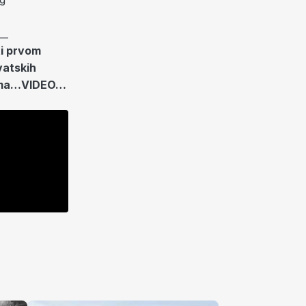
__
ti prvom
vatskih
orima…VIDEO…