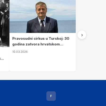
›
Pravosudni cirkus u Turskoj: 30
godina zatvora hrvatskom
kapetanu kojeg su sami pustili
10.03.2026
u
vavi
F