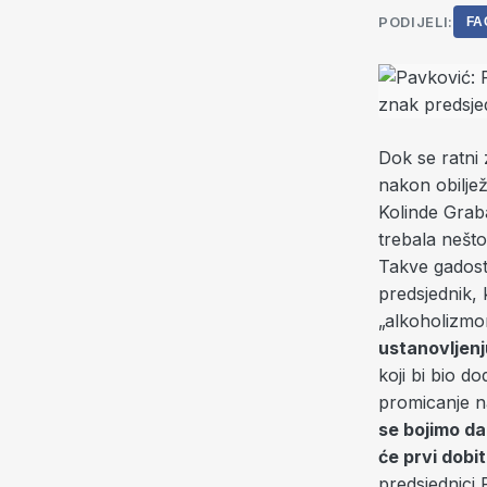
PODIJELI:
FA
Dok se ratni 
nakon obilje
Kolinde Grabar
trebala nešto
Takve gadosti
predsjednik, 
„alkoholizmo
ustanovljenj
koji bi bio d
promicanje n
se bojimo da
će prvi dobit
predsjednici 