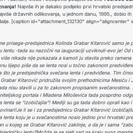
iznanja!
Najviše ih je dakako podijelio prvi hrvatski predsjednik
jviše državnih odlikovanja, u jednom danu, 1995., dobio ih 
dalje. [caption id="attachment_132130" align="aligncenter"
e prisege-predsjednica Kolinda Grabar Kitarović samo je 
 lentu -tada su nazočni na iauguraciji uzviknuli-evo je! Od 
više nikada nije pokazala a kamoli ju stavila preko ramena 
onu lijepo piše da se lenta nosi u točno zakonom predviđe
 što je predsjednička svečana lenta i predviđena. Tim čin
Grabar Kitarović pridružila svojim prethodnicima Mesiću i 
kada nisu stavili u za to zakonom propisanim svečanostima. 
raniteljskog portala i Mladena Miloševića tada posprdno od
 lenta se “izobičajila”! Mediji su ga tada dobro oprali kao 
novinari!Je li se i za predsjednicu Grabar Kitarović izobičaji
 lenta koju je u svečanostima nosio jedino prvi hrvatski pre
 u kojeg se Grabar Kitarović zaklinje, a da je i sama “zab
sjedničku lentu?Možda je se sjeti sad na kraju svog manda