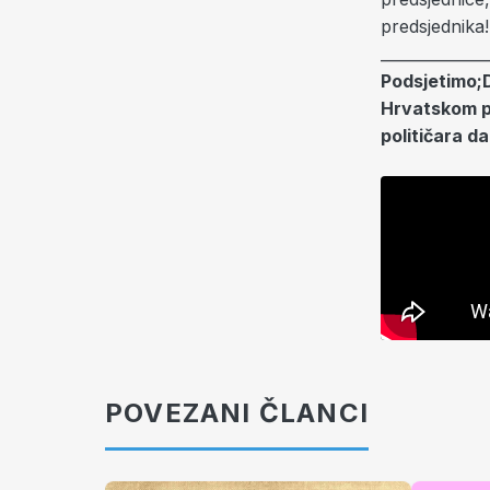
predsjednika!
______________
Podsjetimo;D
Hrvatskom pr
političara d
POVEZANI ČLANCI