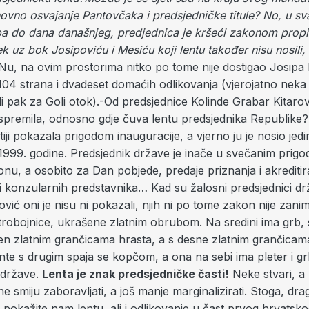
novno osvajanje Pantovčaka i predsjedničke titule? No, u s
pa do dana današnjeg, predjednica je kršeći zakonom prop
jek uz bok Josipoviću i Mesiću koji lentu također nisu nosili, 
 Nu, na ovim prostorima nitko po tome nije dostigao Josipa 
 104 strana i dvadeset domaćih odlikovanja (vjerojatno neka 
 pak za Goli otok).-Od predsjednice Kolinde Grabar Kitarović
je spremila, odnosno gdje čuva lentu predsjednika Republik
utiji pokazala prigodom inauguracije, a vjerno ju je nosio jedi
999. godine. Predsjednik države je inače u svečanim pri
onu, a osobito za Dan pobjede, predaje priznanja i akreditir
i konzularnih predstavnika… Kad su žalosni predsjednici drž
ović oni je nisu ni pokazali, njih ni po tome zakon nije zani
 trobojnice, ukrašene zlatnim obrubom. Na sredini ima grb, s
en zlatnim grančicama hrasta, a s desne zlatnim grančicam
nte s drugim spaja se kopčom, a ona na sebi ima pleter i g
 države.
Lenta je znak predsjedničke časti!
Neke stvari, a 
e smiju zaboravljati, a još manje marginalizirati. Stoga, dra
 pokažite nam lentu, ali i odlikovanje u čast prvog hrvatsk