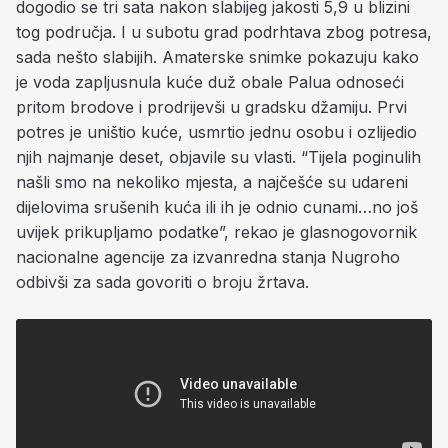
dogodio se tri sata nakon slabijeg jakosti 5,9 u blizini
tog područja. I u subotu grad podrhtava zbog potresa,
sada nešto slabijih. Amaterske snimke pokazuju kako
je voda zapljusnula kuće duž obale Palua odnoseći
pritom brodove i prodrijevši u gradsku džamiju. Prvi
potres je uništio kuće, usmrtio jednu osobu i ozlijedio
njih najmanje deset, objavile su vlasti. “Tijela poginulih
našli smo na nekoliko mjesta, a najčešće su udareni
dijelovima srušenih kuća ili ih je odnio cunami…no još
uvijek prikupljamo podatke”, rekao je glasnogovornik
nacionalne agencije za izvanredna stanja Nugroho
odbivši za sada govoriti o broju žrtava.