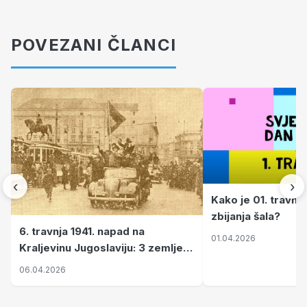
POVEZANI ČLANCI
‹
›
Kako je 01. travnj
zbijanja šala?
6. travnja 1941. napad na
01.04.2026
Kraljevinu Jugoslaviju: 3 zemlje
nastale njenim raspadom
06.04.2026