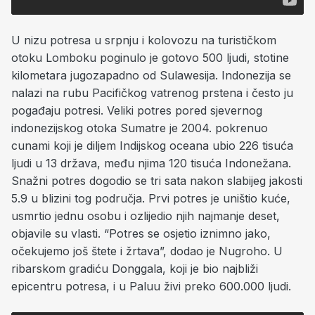
U nizu potresa u srpnju i kolovozu na turističkom
otoku Lomboku poginulo je gotovo 500 ljudi, stotine
kilometara jugozapadno od Sulawesija. Indonezija se
nalazi na rubu Pacifičkog vatrenog prstena i često ju
pogađaju potresi. Veliki potres pored sjevernog
indonezijskog otoka Sumatre je 2004. pokrenuo
cunami koji je diljem Indijskog oceana ubio 226 tisuća
ljudi u 13 država, među njima 120 tisuća Indonežana.
Snažni potres dogodio se tri sata nakon slabijeg jakosti
5.9 u blizini tog područja. Prvi potres je uništio kuće,
usmrtio jednu osobu i ozlijedio njih najmanje deset,
objavile su vlasti. “Potres se osjetio iznimno jako,
očekujemo još štete i žrtava”, dodao je Nugroho. U
ribarskom gradiću Donggala, koji je bio najbliži
epicentru potresa, i u Paluu živi preko 600.000 ljudi.