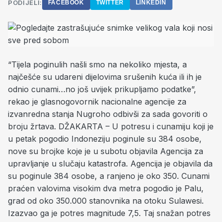
PODIJELI:
FACEBOOK
TWITTER
LINKEDIN
“Tijela poginulih našli smo na nekoliko mjesta, a
najčešće su udareni dijelovima srušenih kuća ili ih je
odnio cunami…no još uvijek prikupljamo podatke”,
rekao je glasnogovornik nacionalne agencije za
izvanredna stanja Nugroho odbivši za sada govoriti o
broju žrtava. DŽAKARTA – U potresu i cunamiju koji je
u petak pogodio Indoneziju poginule su 384 osobe,
nove su brojke koje je u subotu objavila Agencija za
upravljanje u slučaju katastrofa. Agencija je objavila da
su poginule 384 osobe, a ranjeno je oko 350. Cunami
praćen valovima visokim dva metra pogodio je Palu,
grad od oko 350.000 stanovnika na otoku Sulawesi.
Izazvao ga je potres magnitude 7,5. Taj snažan potres