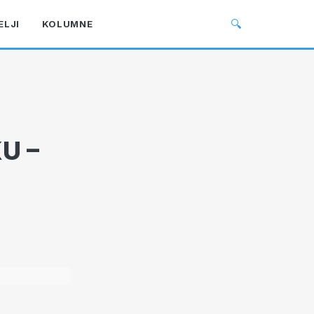
🔍
ELJI
KOLUMNE
U –