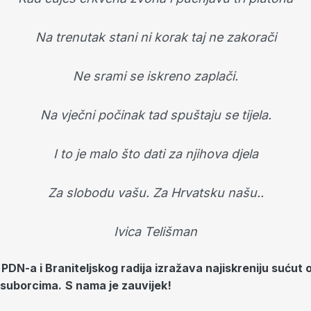
Na trenutak stani ni korak taj ne zakorači
Ne srami se iskreno zaplači.
Na vječni počinak tad spuštaju se tijela.
I to je malo što dati za njihova djela
Za slobodu vašu.
Za Hrvatsku našu..
Ivica Telišman
PDN-a i Braniteljskog radija izražava najiskreniju sućut ob
i suborcima.
S nama je zauvijek!