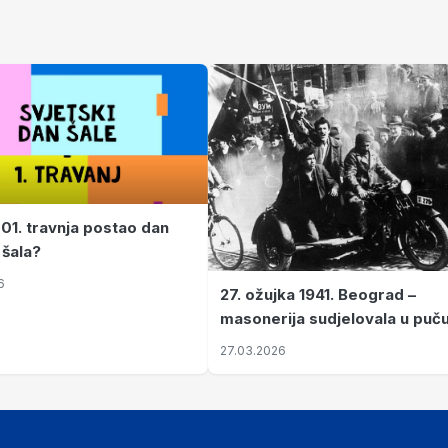
 01. travnja postao dan
 šala?
6
27. ožujka 1941. Beograd –
masonerija sudjelovala u puč
koji je Jugoslaviju odveo u kr
27.03.2026
II. svjetski rat