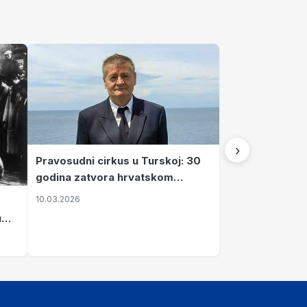
›
Pravosudni cirkus u Turskoj: 30
godina zatvora hrvatskom
kapetanu kojeg su sami pustili
10.03.2026
u
vavi