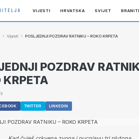
VIJESTI
HRVATSKA
SVIJET
BRANIT
›
›
Vijesti
POSLJEDNJI POZDRAV RATNIKU – ROKO KRPETA
JEDNJI POZDRAV RATNIK
 KRPETA
55
CEBOOK
TWITTER
LINKEDIN
Kad čuješ crkvena zvona i pucnjavu tri plutona