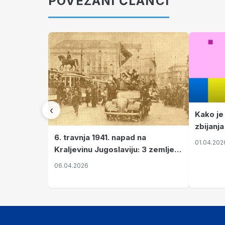
POVEZANI ČLANCI
‹
Kako je
zbijanja
6. travnja 1941. napad na
01.04.202
Kraljevinu Jugoslaviju: 3 zemlje
nastale njenim raspadom
06.04.2026