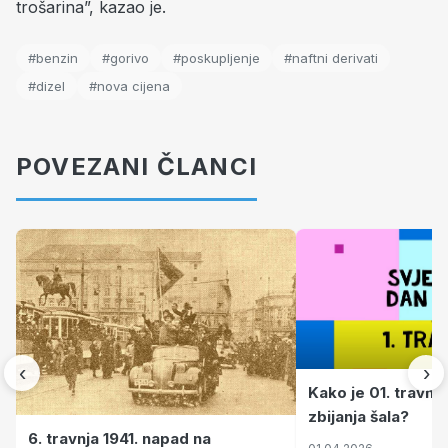
trošarina”, kazao je.
#benzin
#gorivo
#poskupljenje
#naftni derivati
#dizel
#nova cijena
POVEZANI ČLANCI
‹
›
Kako je 01. travnj
zbijanja šala?
6. travnja 1941. napad na