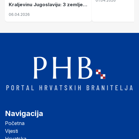
01.04.2026
Kraljevinu Jugoslaviju: 3 zemlje
nastale njenim raspadom
06.04.2026
Navigacija
Početna
Vijesti
Hrvatska