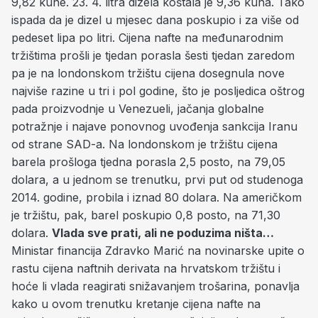
9,82 kune. 23. 4. litra dizela koštala je 9,36 kuna. Tako
ispada da je dizel u mjesec dana poskupio i za više od
pedeset lipa po litri. Cijena nafte na međunarodnim
tržištima prošli je tjedan porasla šesti tjedan zaredom
pa je na londonskom tržištu cijena dosegnula nove
najviše razine u tri i pol godine, što je posljedica oštrog
pada proizvodnje u Venezueli, jačanja globalne
potražnje i najave ponovnog uvođenja sankcija Iranu
od strane SAD-a. Na londonskom je tržištu cijena
barela prošloga tjedna porasla 2,5 posto, na 79,05
dolara, a u jednom se trenutku, prvi put od studenoga
2014. godine, probila i iznad 80 dolara. Na američkom
je tržištu, pak, barel poskupio 0,8 posto, na 71,30
dolara.
Vlada sve prati, ali ne poduzima ništa…
Ministar financija Zdravko Marić na novinarske upite o
rastu cijena naftnih derivata na hrvatskom tržištu i
hoće li vlada reagirati snižavanjem trošarina, ponavlja
kako u ovom trenutku kretanje cijena nafte na