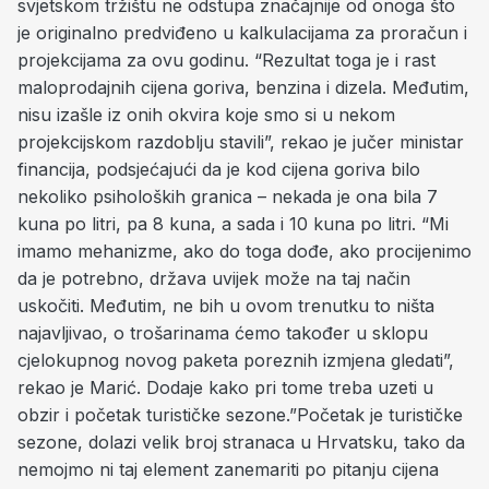
svjetskom tržištu ne odstupa značajnije od onoga što
je originalno predviđeno u kalkulacijama za proračun i
projekcijama za ovu godinu. “Rezultat toga je i rast
maloprodajnih cijena goriva, benzina i dizela. Međutim,
nisu izašle iz onih okvira koje smo si u nekom
projekcijskom razdoblju stavili”, rekao je jučer ministar
financija, podsjećajući da je kod cijena goriva bilo
nekoliko psiholoških granica – nekada je ona bila 7
kuna po litri, pa 8 kuna, a sada i 10 kuna po litri. “Mi
imamo mehanizme, ako do toga dođe, ako procijenimo
da je potrebno, država uvijek može na taj način
uskočiti. Međutim, ne bih u ovom trenutku to ništa
najavljivao, o trošarinama ćemo također u sklopu
cjelokupnog novog paketa poreznih izmjena gledati”,
rekao je Marić. Dodaje kako pri tome treba uzeti u
obzir i početak turističke sezone.”Početak je turističke
sezone, dolazi velik broj stranaca u Hrvatsku, tako da
nemojmo ni taj element zanemariti po pitanju cijena