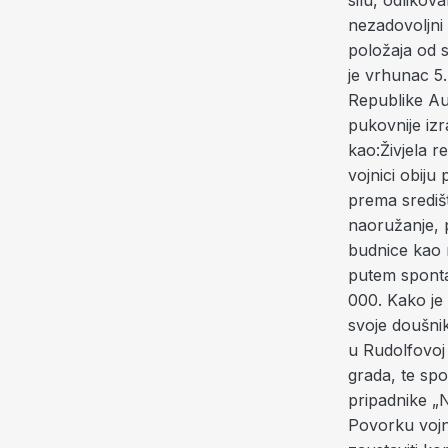
silu, odlikov
nezadovoljni 
položaja od s
je vrhunac 5
Republike Aus
pukovnije iz
kao:Živjela re
vojnici obiju
prema središ
naoružanje, p
budnice kao n
putem spontan
000. Kako je 
svoje doušni
u Rudolfovoj 
grada, te sp
pripadnike „
Povorku vojni