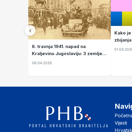
‹
Kako je
zbijanja
6. travnja 1941. napad na
01.04.202
Kraljevinu Jugoslaviju: 3 zemlje
nastale njenim raspadom
06.04.2026
Navi
Početn
Vijesti
Hrvats