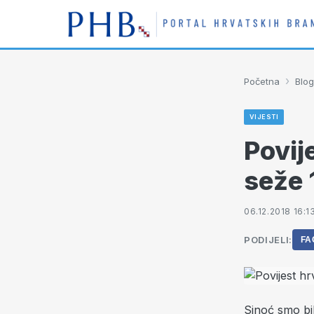
›
Početna
Blog
VIJESTI
Povij
seže 
06.12.2018 16:1
PODIJELI:
FA
Sinoć smo bi