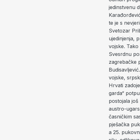
jedinstvenu d
Karađorđevića
te je s nevje
Svetozar Prib
ujedinjenja,
vojske. Tako 
Svesrdnu pom
zagrebačke p
Budisavljević.
vojske, srpsk
Hrvati zadoj
garda“ potp
postojala jo
austro-ugars
časničkim sa
pješačka puko
a 25. pukovni