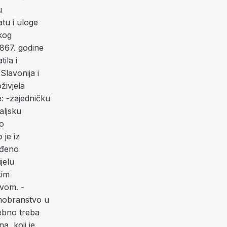
u
tu i uloge
skog
867. godine
ila i
Slavonija i
živjela
e: -zajedničku
aljsku
ko
je iz
iđeno
jelu
kim
vom. -
omobranstvo u
ebno treba
, koji je