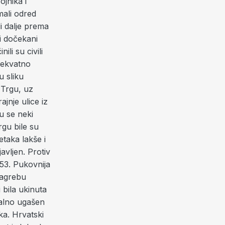
ojnika i
mali odred
i dalje prema
li dočekani
ili su civili
adekvatno
u sliku
a Trgu, uz
ajnje ulice iz
u se neki
rgu bile su
taka lakše i
avljen. Protiv
53. Pukovnija
Zagrebu
 bila ukinuta
malno ugašen
ka. Hrvatski