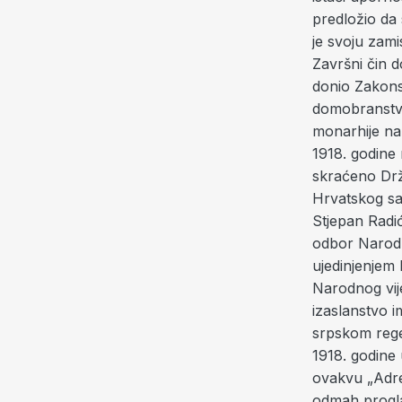
predložio da
je svoju zam
Završni čin d
donio Zakons
domobranstv
monarhije na 
1918. godine
skraćeno Drž
Hrvatskog sa
Stjepan Radić
odbor Narodn
ujedinjenjem
Narodnog vije
izaslanstvo i
srpskom rege
1918. godine 
ovakvu „Adre
odmah progla