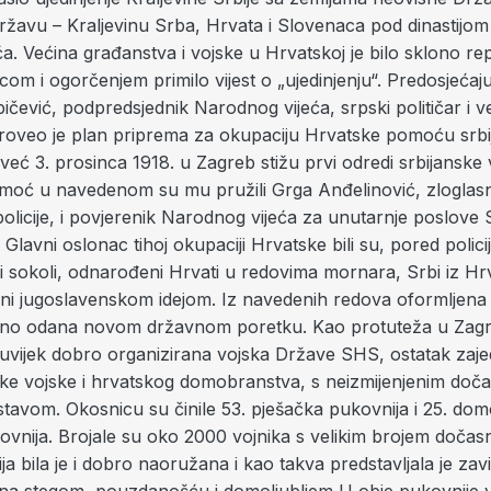
ržavu – Kraljevinu Srba, Hrvata i Slovenaca pod dinastijom
. Većina građanstva i vojske u Hrvatskoj je bilo sklono re
ricom i ogorčenjem primilo vijest o „ujedinjenju“. Predosjećaj
ičević, podpredsjednik Narodnog vijeća, srpski političar i v
 proveo je plan priprema za okupaciju Hrvatske pomoću srb
već 3. prosinca 1918. u Zagreb stižu prvi odredi srbijanske 
oć u navedenom su mu pružili Grga Anđelinović, zloglas
olicije, i povjerenik Narodnog vijeća za unutarnje poslove
 Glavni oslonac tihoj okupaciji Hrvatske bili su, pored policij
i sokoli, odnarođeni Hrvati u redovima mornara, Srbi iz Hrv
eni jugoslavenskom idejom. Iz navedenih redova oformljena
uno odana novom državnom poretku. Kao protuteža u Zagr
š uvijek dobro organizirana vojska Države SHS, ostatak zaj
ke vojske i hrvatskog domobranstva, s neizmijenjenim doč
stavom. Okosnicu su činile 53. pješačka pukovnija i 25. do
vnija. Brojale su oko 2000 vojnika s velikim brojem dočasn
ja bila je i dobro naoružana i kao takva predstavljala je za