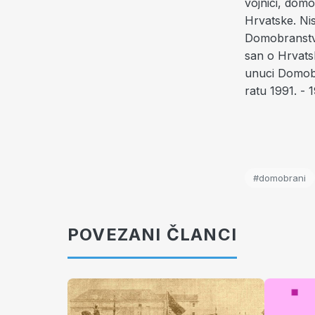
vojnici, domo
Hrvatske. Nis
Domobranstvo
san o Hrvatsk
unuci Domobr
ratu 1991. -
#domobrani
POVEZANI ČLANCI