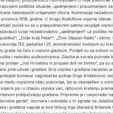
ana stegom, pouzdanošću i domoljubljem U obje pukovnije voj
razvojem političke situacije, ujedinjenjem i preuzimanjem z
trane nadolazećih srbijanskih oficira. Kulminacija nezadovo
. prosinca 1918. godine. U krugu Rudolfove vojarne (danas 
trije) počeli su se u prijepodnevnim satima okupljati vojnic
ražavajući svoje nezadovoljstvo „ujedinjenjem“ uz poklike n
publika!“, „Dolje kralj Petar!“, „Živio Stjepan Radić“ i slično.
 pukovnija (53. pješačke i 25. domobranske) hodnjom su krenu
tu grada na čelu s vojnom glazbom. Ponijeli su sa sobom 
uške i nekoliko puškostrojnica. Glazba je svirala poznate k
a primjer „Još Hrvatska ni propala dok mi živimo“, pa su s
o pridruživali i građani. Broj vojnika i građana narastao j
policijski komesar zagrebačke policije Grga Anđelinović već
ke među vojnicima obiju pukovnija, bio je obaviješten o svi
vojarni pa i o izlasku vojnika van, njihovom kretanju prema
ontanom priključivanju građana. Pripremio je i rasporedio 
Narodne garde“, mornara i sokolaša u tri zgrade na Jelačiće
ka i građana najprije je kod Iličkog trga (današnji Britanski