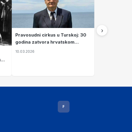
›
Pravosudni cirkus u Turskoj: 30
godina zatvora hrvatskom
kapetanu kojeg su sami pustili
10.03.2026
u
vavi
F