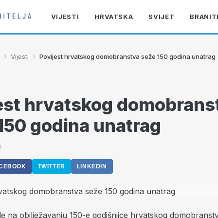
VIJESTI
HRVATSKA
SVIJET
BRANIT
›
›
Vijesti
Povijest hrvatskog domobranstva seže 150 godina unatrag
est hrvatskog domobrans
150 godina unatrag
3
CEBOOK
TWITTER
LINKEDIN
le na obilježavanju 150-e godišnjice hrvatskog domobranst