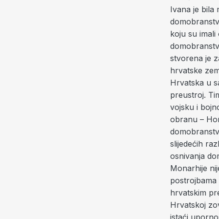
Ivana je bila
domobranstva
koju su imali
domobranstv
stvorena je z
hrvatske zeml
Hrvatska u sa
preustroj. Ti
vojsku i boj
obranu – Hon
domobranstvo
slijedećih r
osnivanja do
Monarhije nij
postrojbama 
hrvatskim pre
Hrvatskoj zo
istaći uporn