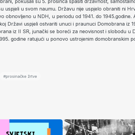
brani, pokušali su 5. prosinca spasiti državnost, samostaln
u uspjeli u svom naumu. Državu nije uspjelo obraniti ni Hr
 obnovljeno u NDH, u periodu od 1941. do 1945.godine. A
oj Državi uspjeli ostvariti unuci i praunuci Domobrana iz 19
ana iz II SR, junački se boreći za neovisnost i slobodu 
 1995. godine ratujući u ponovo ustrojenim domobranskim p
#prosinačke žrtve