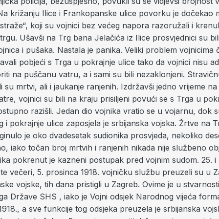
njička policija, bezuspješno, povukli su se vidjevši brojnost v
Na križanju Ilice i Frankopanske ulice povorku je dočekao 
raže“, koji su vojnici bez većeg napora razoružali i krenul
rgu. Ušavši na Trg bana Jelačića iz Ilice prosvjednici su bi
jnica i pušaka. Nastala je panika. Veliki problem vojnicima čin
avali pobjeći s Trga u pokrajnje ulice tako da vojnici nisu 
iti na puščanu vatru, a i sami su bili nezaklonjeni. Stravičn
 su mrtvi, ali i jaukanje ranjenih. Izdržavši jedno vrijeme n
re, vojnici su bili na kraju prisiljeni povući se s Trga u pokr
ostupno razišli. Jedan dio vojnika vratio se u vojarnu, dok s
rg i pokrajnje ulice zaposjela je srbijanska vojska. Žrtve na T
ginulo je oko dvadesetak sudionika prosvjeda, nekoliko dese
no, iako točan broj mrtvih i ranjenih nikada nije službeno obj
ika pokrenut je kazneni postupak pred vojnim sudom. 25. i 
ste večeri, 5. prosinca 1918. vojničku službu preuzeli su u 
nske vojske, tih dana pristigli u Zagreb. Ovime je u stvarnosti
a Države SHS , iako je Vojni odsjek Narodnog vijeća for
1918., a sve funkcije tog odsjeka preuzela je srbijanska vojs