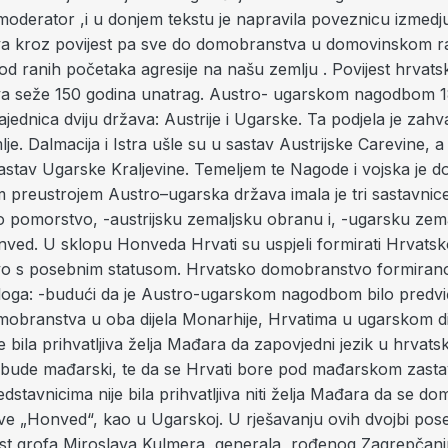
 moderator ,i u donjem tekstu je napravila poveznicu izmedj
 kroz povijest pa sve do domobranstva u domovinskom ra
 od ranih početaka agresije na našu zemlju . Povijest hrvat
a seže 150 godina unatrag. Austro- ugarskom nagodbom 1
ajednica dviju država: Austrije i Ugarske. Ta podjela je zahvat
je. Dalmacija i Istra ušle su u sastav Austrijske Carevine, a 
stav Ugarske Kraljevine. Temeljem te Nagode i vojska je do
m preustrojem Austro–ugarska država imala je tri sastavnic
no pomorstvo, -austrijsku zemaljsku obranu i, -ugarsku zem
ved. U sklopu Honveda Hrvati su uspjeli formirati Hrvats
 s posebnim statusom. Hrvatsko domobranstvo formirano 
azloga: -budući da je Austro-ugarskom nagodbom bilo predv
mobranstva u oba dijela Monarhije, Hrvatima u ugarskom di
e bila prihvatljiva želja Mađara da zapovjedni jezik u hrvats
bude mađarski, te da se Hrvati bore pod mađarskom zasta
dstavnicima nije bila prihvatljiva niti želja Mađara da se d
ve „Honved“, kao u Ugarskoj. U rješavanju ovih dvojbi pos
ost grofa Miroslava Kulmera, generala, rođenog Zagrepčanina