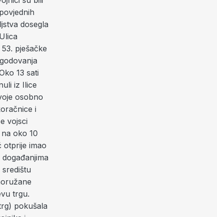
nici su bili
apovjednih
ljstva dosegla
Ulica
i 53. pješačke
egodovanja
 Oko 13 sati
li iz Ilice
svoje osobno
oračnice i
e vojsci
e na oko 10
 otprije imao
m događanjima
 središtu
naoružane
vu trgu.
 trg) pokušala