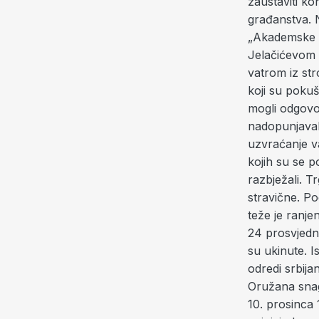
zaustaviti ko
građanstva. 
„Akademske st
Jelačićevom t
vatrom iz stro
koji su pokuš
mogli odgovor
nadopunjavali
uzvraćanje vat
kojih su se p
razbježali. T
stravične. Po
teže je ranje
24 prosvjedn
su ukinute. I
odredi srbija
Oružana snag
10. prosinca 