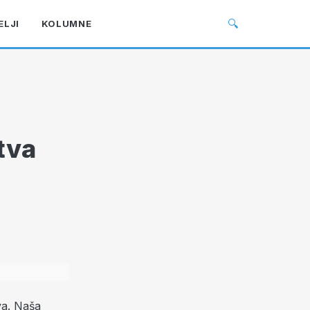
🔍
ELJI
KOLUMNE
tva
va. Naša