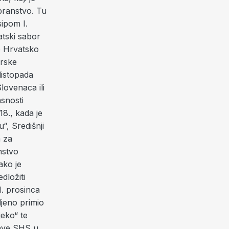
branstvo. Tu
ipom I.
atski sabor
e Hrvatsko
rske
listopada
ovenaca ili
snosti
8., kada je
“, Središnji
a za
nstvo
ako je
dložiti
. prosinca
ljeno primio
eko“ te
žave SHS u