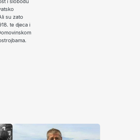
ost i slobodu
vatsko
li su zato
18. te djeca i
u Domovinskom
ostrojbama.