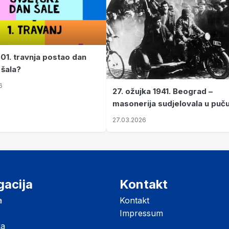
 01. travnja postao dan
 šala?
6
27. ožujka 1941. Beograd –
masonerija sudjelovala u puč
koji je Jugoslaviju odveo u kr
27.03.2026
II. svjetski rat
gacija
Kontakt
a
Kontakt
Impressum
ka