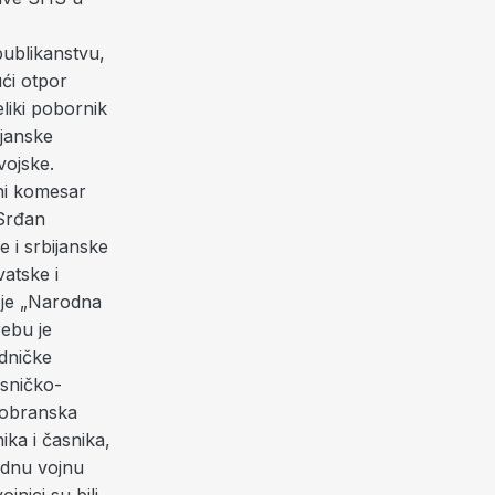
publikanstvu,
ući otpor
eliki pobornik
ijanske
vojske.
ni komesar
 Srđan
e i srbijanske
atske i
 je „Narodna
ebu je
edničke
asničko-
mobranska
ika i časnika,
vidnu vojnu