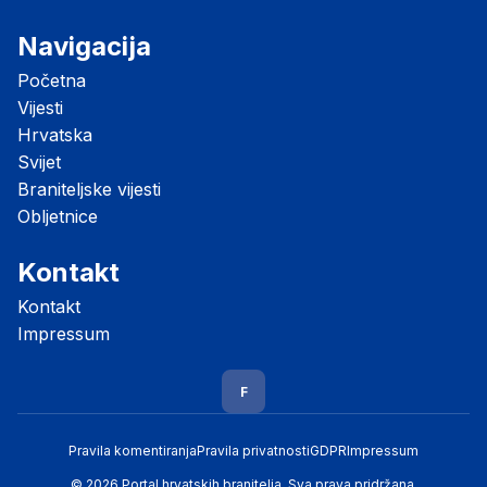
Navigacija
Početna
Vijesti
Hrvatska
Svijet
Braniteljske vijesti
Obljetnice
Kontakt
Kontakt
Impressum
F
Pravila komentiranja
Pravila privatnosti
GDPR
Impressum
© 2026 Portal hrvatskih branitelja. Sva prava pridržana.