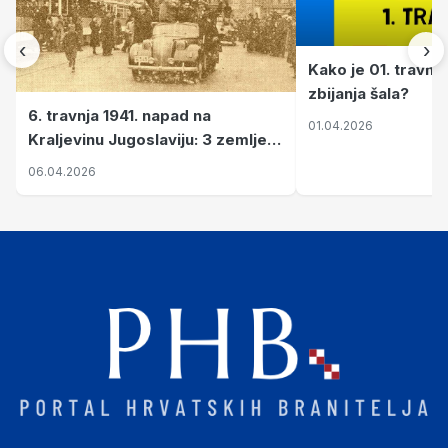
‹
›
Kako je 01. travnj
zbijanja šala?
6. travnja 1941. napad na
01.04.2026
Kraljevinu Jugoslaviju: 3 zemlje
nastale njenim raspadom
06.04.2026