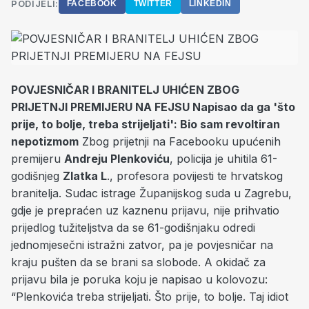
PODIJELI:
FACEBOOK
TWITTER
LINKEDIN
POVJESNIČAR I BRANITELJ UHIĆEN ZBOG
PRIJETNJI PREMIJERU NA FEJSU Napisao da ga 'što
prije, to bolje, treba strijeljati': Bio sam revoltiran
nepotizmom
Zbog prijetnji na Facebooku upućenih
premijeru
Andreju Plenkoviću
, policija je uhitila 61-
godišnjeg
Zlatka L
., profesora povijesti te hrvatskog
branitelja. Sudac istrage Županijskog suda u Zagrebu,
gdje je prepraćen uz kaznenu prijavu, nije prihvatio
prijedlog tužiteljstva da se 61-godišnjaku odredi
jednomjesečni istražni zatvor, pa je povjesničar na
kraju pušten da se brani sa slobode. A okidač za
prijavu bila je poruka koju je napisao u kolovozu:
“Plenkovića treba strijeljati. Što prije, to bolje. Taj idiot