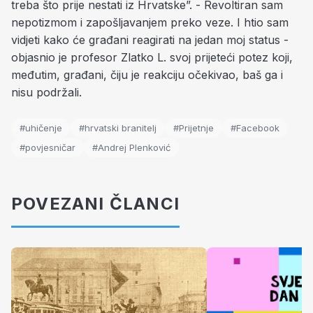
treba što prije nestati iz Hrvatske”. - Revoltiran sam
nepotizmom i zapošljavanjem preko veze. I htio sam
vidjeti kako će građani reagirati na jedan moj status -
objasnio je profesor Zlatko L. svoj prijeteći potez koji,
međutim, građani, čiju je reakciju očekivao, baš ga i
nisu podržali.
#uhičenje
#hrvatski branitelj
#Prijetnje
#Facebook
#povjesničar
#Andrej Plenković
POVEZANI ČLANCI