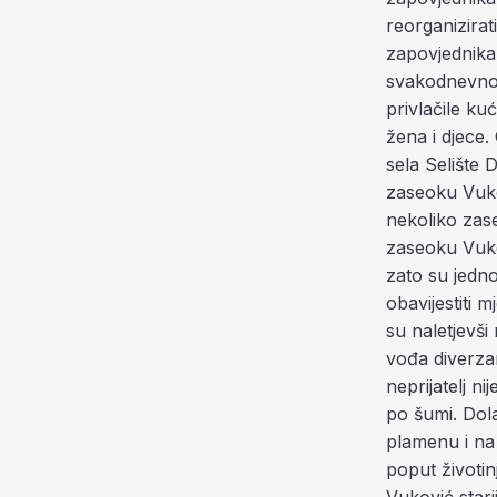
reorganizirat
zapovjednika 
svakodnevno 
privlačile ku
žena i djece.
sela Selište 
zaseoku Vukov
nekoliko zase
zaseoku Vukov
zato su jedn
obavijestiti 
su naletjevši
vođa diverza
neprijatelj n
po šumi. Dola
plamenu i na
poput životin