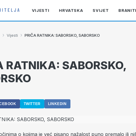
VIJESTI
HRVATSKA
SVIJET
BRANIT
›
›
Vijesti
PRIČA RATNIKA: SABORSKO, SABORSKO
A RATNIKA: SABORSKO,
ORSKO
9
CEBOOK
TWITTER
LINKEDIN
očinima o kojima je već pisano nažalost puno premalo ili niš