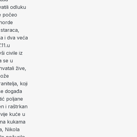
atili odluku
je počeo
 horde
 staraca,
ka i dva veća
.11.u
 civile iz
a se u
vatali žive,
može
nitelja, koji
 se događa
ić poljane
en i raštrkan
vije kuće u
i na kukama
a, Nikola