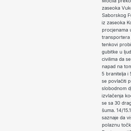
Močila preko
zaseoka Vuke
Saborskog Fun
iz zaseoka K
procjenama u
transportera 
tenkovi probi
gubitke u lju
civilima da s
napad na tom
5 branitelja i
se povlačiti 
slobodnom dj
izvlačenja ko
se sa 30 drag
šuma. 14/15.
saznaje da vi
polaznu točk