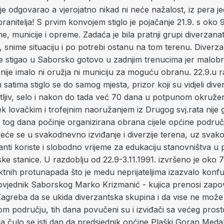
ije odgovarao a vjerojatno nikad ni neće nažalost, iz pera j
ranitelja! S prvim konvojem stiglo je pojačanje 21.9. s oko 
, municije i opreme. Zadaća je bila pratnji grupi diverzana
 snime situaciju i po potrebi ostanu na tom terenu. Diverzant
 je stigao u Saborsko gotovo u zadnjim trenucima jer malo
nije imalo ni oružja ni municiju za moguću obranu. 22.9.u 
atima stiglo se do samog mjesta, prizor koji su vidjeli diver
atljiv, selo i nakon do tada već 70 dana u potpunom okruže
 lovačkim i trofejnim naoružanjem iz Drugog svj.rata nije 
 tog dana počinje organizirana obrana cijele općine područ
eće se u svakodnevno izviđanje i diverzije terena, uz sva
nti koriste i slobodno vrijeme za edukaciju stanovništva u 
jske stanice. U razdoblju od 22.9-3.11.1991. izvršeno je oko 70
ktnih protunapada što je medu neprijateljima izazvalo konfuz
povjednik Saborskog Marko Krizmanić - kujica prenosi zapov
Zagreba da se ukida diverzantska skupina i da vise ne mož
tom području, tih dana povučeni su i izviđači sa većeg pros
a čulo se isti dan da predsjednik općine Plaški Goran Meda