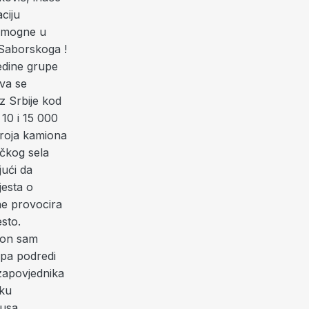
ciju
pomogne u
 Saborskoga !
edine grupe
va se
iz Srbije kod
10 i 15 000
broja kamiona
ičkog sela
jući da
jesta o
 ne provocira
sto.
a on sam
upa podredi
zapovjednika
uku
kusa