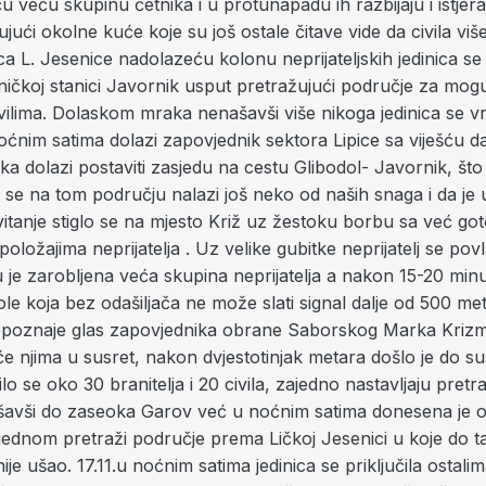
u veću skupinu četnika i u protunapadu ih razbijaju i istjeraj
jući okolne kuće koje su još ostale čitave vide da civila vi
ca L. Jesenice nadolazeću kolonu neprijateljskih jedinica se
ničkoj stanici Javornik usput pretražujući područje za mog
ivilima. Dolaskom mraka nenašavši više nikoga jedinica se v
oćnim satima dolazi zapovjednik sektora Lipice sa viješću d
ka dolazi postaviti zasjedu na cestu Glibodol- Javornik, što 
 se na tom području nalazi još neko od naših snaga i da je 
itanje stiglo se na mjesto Križ uz žestoku borbu sa već go
položajima neprijatelja . Uz velike gubitke neprijatelj se po
 je zarobljena veća skupina neprijatelja a nakon 15-20 minu
e koja bez odašiljača ne može slati signal dalje od 500 me
epoznaje glas zapovjednika obrane Saborskog Marka Krizm
 njima u susret, nakon dvjestotinjak metara došlo je do sus
ilo se oko 30 branitelja i 20 civila, zajedno nastavljaju pret
šavši do zaseoka Garov već u noćnim satima donesena je o
 jednom pretraži područje prema Ličkoj Jesenici u koje do t
ije ušao. 17.11.u noćnim satima jedinica se priključila ostali