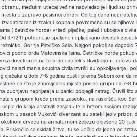
i obranu, međutim utjecaj većine nadvladao je i ljudi su prihv
mjesta o zapravo pasivnoj obrani. Od tog dana neprijatelj 
izviđati teren iz zraka i kopna a povremeno su se njihove
ćama ( četničke horde) vršeći pljačke, palež i ubojstva civila
 Od 3.-12.11.potpuno je spaljeno i opljačkano desetak zaseo
Drežničko, Gornje Plitvičko Selo. Najgori pokolj se dogodio 7
ići podno brda Matovinska lisina. Četničke horde pokupivši
oka doveli su ih na to brdo i počeli s likvidacijom, uočivši d
ići nalazi manja skupina civila izvršili su opkoljavanje i poh
og dječaka u dobi 7-8 godina pustili prema Saborskom da 
mještane na što je zapovjednik mjesta poslao grupu od 7-8 bra
 na pucnjavu neprijatelja u panici pobjegli natrag. Čuvši što
nata s grupom kreće prema zaseoku, na raskršću kod Sert
ije uspio do kraja postaviti zasjedu te je brzom akcijom razbij
skom u zaseok Vukovići diverzanti su zatekli jeziv prizor, d
 okolnom drveću na armaturnom željezu obješeno 20 ljud
ja. Priskočilo se skidati žrtve, tu se uočilo da jedna od žrtav