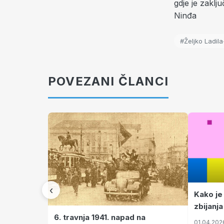
gdje je zaklj
Ninđa
#Željko Ladila
POVEZANI ČLANCI
‹
Kako je
zbijanja
6. travnja 1941. napad na
01.04.202