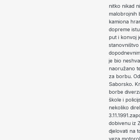
nitko nikad n
malobrojnih b
kamiona hrane
dopreme istu,
put i konvoj
stanovništvo 
dopodnevnim s
je bio neshv
naoružano tek
za borbu. Od
Saborsko. Kr
borbe diverza
škole i polici
nekoliko dire
3.11.1991.za
dobivenu iz 
djelovati na 
veza motorol