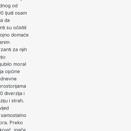
ednog od
90 ljudi osam
ta da
i su očistili
brojno domaće
ranim
zanti za njih
nju
gubilo moral
ja općine
kodnevne
prostorijama
 diverzija i
iju i strah.
ijed
e samostalno
tora. Preko
ković, inače