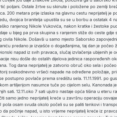
ji čovjek još daje znakove života, položivši ga u šatorsko kr
ić poljani. Ostale žrtve su skinute i položene po zemlji bre
ca. 200 metara prije izlaska na glavnu cestu neprijatelj je
edu, dvojica branitelja upustila su se u borbu a ostatak 4 na
teško ranjenog Nikole Vukovića, nakon kratke i žestoke pu
e daje u bijeg pa prva skupina s ranjenim stiže do ceste gdje 
g civila Nikole. Došavši u samo mjesto Saborsko zapovjedn
niću predano je izvješće o događanjima, taj dan je počeo ž
i avionski napad iz svih pravaca, slučaj izvlačenja ubijenih je
macije nisu došle do ostalih dijelova jedinica raspoređenih 
ana. Tog dana neprijatelj je zatvorio obruč oko sela i poče
itorij svakodnevno vršeći napade na određene položaje, pris
 se postupno povlače prema središtu sela. 11.11.1991. po gus
eškom artiljerijom nasumce tuče po cijelom selu. Kanonada je 
jih sati. 12.11.oko 7 sati ujutro nastaje opća tišina u eteru r
iti samo jedno neprijatelj kreće u završnu operaciju osvaja
pola osam svuda okolo počeli su se paliti tenkovi i transp
 da počinje napad, u isto vrijeme neprijatelj kreće iz pravc