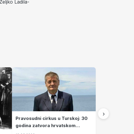
Željko Ladila-
›
Pravosudni cirkus u Turskoj: 30
godina zatvora hrvatskom
kapetanu kojeg su sami pustili