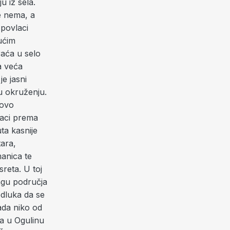
u iz sela.
še nema, a
 povlaci
ućim
raća u selo
a veća
je jasni
u okruženju.
tovo
vlaci prema
ta kasnije
tara,
anica te
reta. U toj
ragu područja
dluka da se
ada niko od
ma u Ogulinu