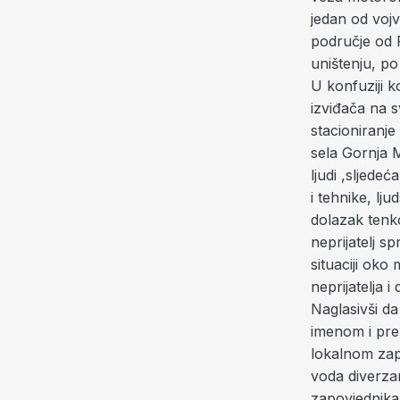
jedan od voj
područje od 
uništenju, p
U konfuziji 
izviđača na 
stacioniranje
sela Gornja 
ljudi ,sljede
i tehnike, lj
dolazak tenko
neprijatelj s
situaciji oko
neprijatelja 
Naglasivši da
imenom i pre
lokalnom zap
voda diverzan
zapovjednika