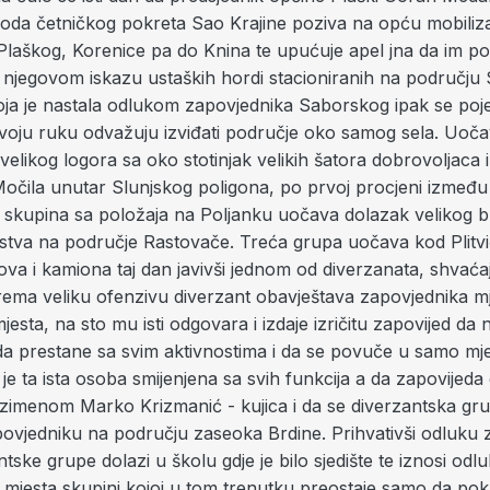
voda četničkog pokreta Sao Krajine poziva na opću mobiliza
Plaškog, Korenice pa do Knina te upućuje apel jna da im 
o njegovom iskazu ustaških hordi stacioniranih na području
koja je nastala odlukom zapovjednika Saborskog ipak se poj
svoju ruku odvažuju izviđati područje oko samog sela. Uoča
 velikog logora sa oko stotinjak velikih šatora dobrovoljaca 
Močila unutar Slunjskog poligona, po prvoj procjeni između 
ća skupina sa položaja na Poljanku uočava dolazak velikog 
udstva na područje Rastovače. Treća grupa uočava kod Plitv
va i kamiona taj dan javivši jednom od diverzanata, shvaća
prema veliku ofenzivu diverzant obavještava zapovjednika m
 mjesta, na sto mu isti odgovara i izdaje izričitu zapovijed da
i da prestane sa svim aktivnostima i da se povuče u samo mje
 je ta ista osoba smijenjena sa svih funkcija a da zapovijed
zimenom Marko Krizmanić - kujica i da se diverzantska gr
ovjedniku na području zaseoka Brdine. Prihvativši odluku 
tske grupe dolazi u školu gdje je bilo sjedište te iznosi odl
 mjesta skupini kojoj u tom trenutku preostaje samo da po