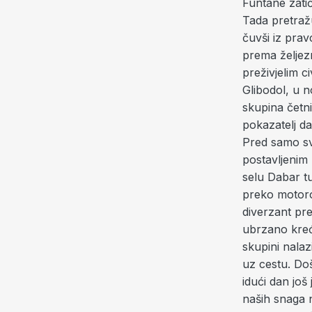
Funtane zatič
Tada pretražu
čuvši iz prav
prema željez
preživjelim c
Glibodol, u n
skupina četni
pokazatelj da
Pred samo sv
postavljenim 
selu Dabar tu
preko motorol
diverzant pr
ubrzano kreće
skupini nalaz
uz cestu. Do
idući dan još
naših snaga n