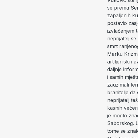
Vuković stari
se prema Sert
zapaljenih ku
postavio zasj
izvlačenjem 
neprijatelj s
smrt ranjeno
Marku Krizma
artiljerijski 
daljnje infor
i samih mješt
zauzimati ter
branitelje da
neprijatelj t
kasnih večern
je moglo znač
Saborskog. U 
tome se znalo