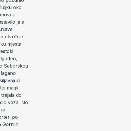
ilo požurilo
žuljku oko
 ponovno
stavilo je s
cnjave
se utvrđuje
iku mjesta
estoki
 odgođen,
oko Saborskog
o lagano
iljavajući
toj magli
trajala do
adio veza, što
nja
orteri po
a Gornjih