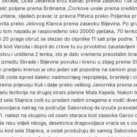
 Skrade, Ličke Jesenice kroz klanac prema zaseoku Tuk i
lić poljane prema Brdinama ,Čorkove uvale prema središn
tane, sljedeći pravac iz pravca Plitvica preko Poljanka pr
orita preko Jelovog Klanca prema zaseoku Biljevina. Po gr
 tom napadu je raspoređeno oko 20000 pješaka, 70 tenko
i 20 praga obruč se stezao do otprilike 11 sati prije podne. 
li kod Varoša i doprli do crkve tu su prvobitno zaustavljeni 
dstvu i uništena 2 tenka, sto je dalo vremena preostalim brani
e između Skrade i Biljevine povuku i krenu u zbjeg prema Sl
 predjelu krenuo je oko jedan sat popodne na samom popri
 58 civila ispred daleko nadmoćnijeg neprijatelja, branitelji i ci
prema prijevoju Kuk i dalje preko velikog Javornika prema se
elu teritorija na drugoj strani planine Mala Kapela. Nakon
d sela Stajnica civili su predani našim snagama a vodič div
ovoljaca natrag na područje Saborskog da izvuče preostale 
11. nailazi na skupinu od osam staraca kod zaseoka Garov o
še nisu vidjeli nikoga, desetorica dragovoljaca vraća se s civ
u kod sela Stajnica, a ostali produžuju do samog Saborsko