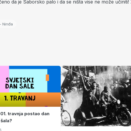
učeno da je Saborsko palo i da se ništa vise ne može učiniti! 
- Ninđa
 01. travnja postao dan
 šala?
6