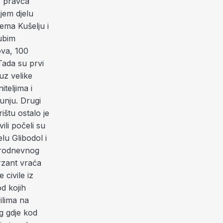
z pravca
jem djelu
ema Kušelju i
ubim
va, 100
Tada su prvi
uz velike
teljima i
unju. Drugi
štu ostalo je
vili počeli su
lu Glibodol i
 trodnevnog
erzant vraća
civile iz
d kojih
ilima na
g gdje kod