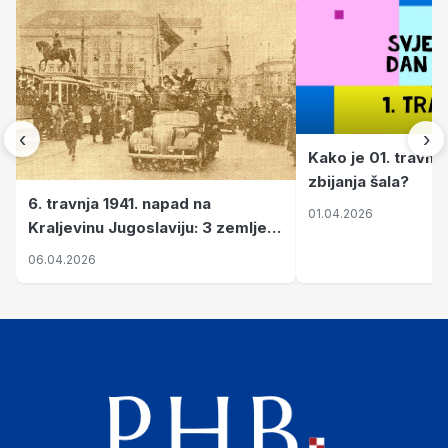
‹
›
Kako je 01. travnj
zbijanja šala?
6. travnja 1941. napad na
01.04.2026
Kraljevinu Jugoslaviju: 3 zemlje
nastale njenim raspadom
06.04.2026