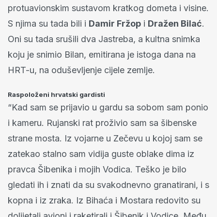
protuavionskim sustavom kratkog dometa i visine.
S njima su tada bili i
Damir Fržop
i
Dražen Bilać
.
Oni su tada srušili dva Jastreba, a kultna snimka
koju je snimio Bilan, emitirana je istoga dana na
HRT-u, na oduševljenje cijele zemlje.
Raspoloženi hrvatski gardisti
“Kad sam se prijavio u gardu sa sobom sam ponio
i kameru. Rujanski rat proživio sam sa šibenske
strane mosta. Iz vojarne u Zečevu u kojoj sam se
zatekao stalno sam vidija guste oblake dima iz
pravca Šibenika i mojih Vodica. Teško je bilo
gledati ih i znati da su svakodnevno granatirani, i s
kopna i iz zraka. Iz Bihaća i Mostara redovito su
dolijetali avioni i raketirali i Šibenik i Vodice. Među