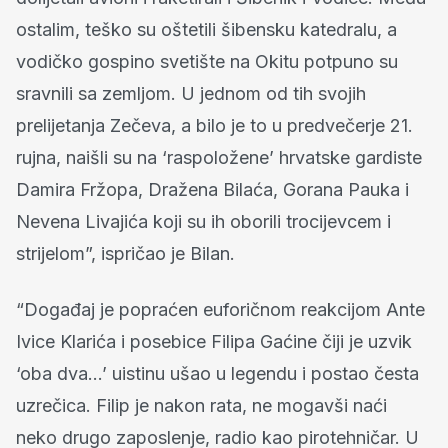
ostalim, teško su oštetili šibensku katedralu, a
vodičko gospino svetište na Okitu potpuno su
sravnili sa zemljom. U jednom od tih svojih
prelijetanja Zečeva, a bilo je to u predvečerje 21.
rujna, naišli su na ‘raspoložene’ hrvatske gardiste
Damira Fržopa, Dražena Bilaća, Gorana Pauka i
Nevena Livajića koji su ih oborili trocijevcem i
strijelom”, ispričao je Bilan.
“Događaj je popraćen euforičnom reakcijom Ante
Ivice Klarića i posebice Filipa Gaćine čiji je uzvik
‘oba dva…’ uistinu ušao u legendu i postao česta
uzrečica. Filip je nakon rata, ne mogavši naći
neko drugo zaposlenje, radio kao pirotehničar. U