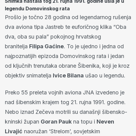
Snimka nastala tog 21. rujna 1991. godine ušla je u
legendu Domovinskog rata
Prošlo je točno 28 godina od legendarnog rušenja
dva aviona tipa Jastreb te euforičnog klika “Oba
dva, oba su pala” pokojnog hrvatskog
branitelja
Filipa Gaćine
. To je ujedno i jedna od
najpoznatijih epizoda Domovinskog rata i jedan
od ključnih trenutaka obrane Šibenika, koji je kroz
objektiv snimatelja
Ivice Bilana
ušao u legendu.
Preko 55 preleta vojnih aviona JNA izvedeno je
nad šibenskim krajem tog 21. rujna 1991. godine.
Nebo iznad Zečeva motrili su današnji šibensko-
kninski župan
Goran Pauk
na topu i
Neven
Livajić
naoružan ‘Strelom’, sovjetskim