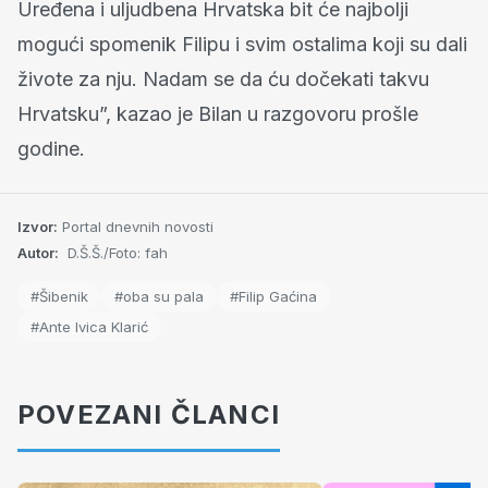
Uređena i uljudbena Hrvatska bit će najbolji
mogući spomenik Filipu i svim ostalima koji su dali
živote za nju. Nadam se da ću dočekati takvu
Hrvatsku”, kazao je Bilan u razgovoru prošle
godine.
Izvor:
Portal dnevnih novosti
Autor:
D.Š.Š./Foto: fah
#Šibenik
#oba su pala
#Filip Gaćina
#Ante Ivica Klarić
POVEZANI ČLANCI