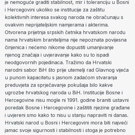
je nemoguće graditi stabilnost, mir i toleranciju u Bosni
i Hercegovini ukoliko se institucije za zaštitu
kolektivnih interesa svakog naroda ne obračunaju s
ovakvim neprijateljskim namjerama i akterima.
Otvorena prijetnja srpskih četnika hrvatskom narodu
nama hrvatskim braniteljima nije nepoznata povijesna
činjenica i nećemo nikome dopustiti umanjivanje
njenog značaja i uvjeravanje kako su to ispadi
neodgovornih pojedinaca. Tražimo da Hrvatski
narodni sabor BiH što prije utemelji rad Glavnog vijeća
u punom kapacitetu s jasnom zadaćom stvaranja
preduvjeta za sprječavanje pokušaja bilo kakve
ugrozbe hrvatskog naroda u BiH. Institucije Bosne i
Hercegovine nisu mogle ni 1991. godine braniti ustavni
poredak Bosne i Hercegovine i zaštititi njezine građane
i uvjereni smo kako to nisu u stanju napraviti ni danas.
Hrvatski narod u Bosni i Hercegovini mora biti najveći
jamac svoje sigurnosti i stabilnosti i stoga je potrebno