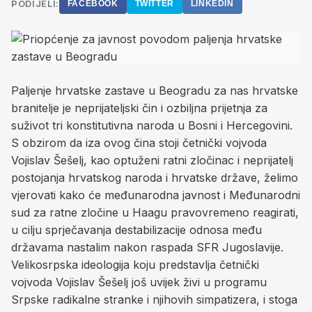
PODIJELI:
FACEBOOK
TWITTER
LINKEDIN
Paljenje hrvatske zastave u Beogradu za nas hrvatske
branitelje je neprijateljski čin i ozbiljna prijetnja za
suživot tri konstitutivna naroda u Bosni i Hercegovini.
S obzirom da iza ovog čina stoji četnički vojvoda
Vojislav Šešelj, kao optuženi ratni zločinac i neprijatelj
postojanja hrvatskog naroda i hrvatske države, želimo
vjerovati kako će međunarodna javnost i Međunarodni
sud za ratne zločine u Haagu pravovremeno reagirati,
u cilju sprječavanja destabilizacije odnosa među
državama nastalim nakon raspada SFR Jugoslavije.
Velikosrpska ideologija koju predstavlja četnički
vojvoda Vojislav Šešelj još uvijek živi u programu
Srpske radikalne stranke i njihovih simpatizera, i stoga