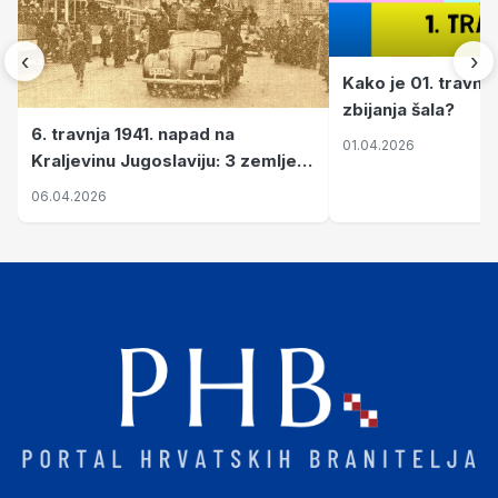
‹
›
Kako je 01. travnj
zbijanja šala?
6. travnja 1941. napad na
01.04.2026
Kraljevinu Jugoslaviju: 3 zemlje
nastale njenim raspadom
06.04.2026