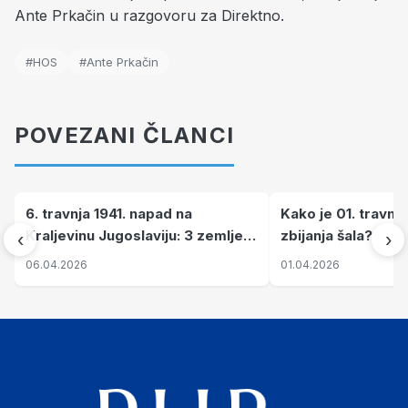
#HOS
#Ante Prkačin
POVEZANI ČLANCI
6. travnja 1941. napad na
Kako je 01. travnj
Kraljevinu Jugoslaviju: 3 zemlje
zbijanja šala?
‹
›
nastale njenim raspadom
06.04.2026
01.04.2026