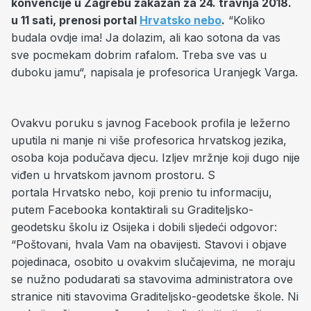
konvencije u Zagrebu zakazan za 24. travnja 2018.
u 11 sati, prenosi portal
Hrvatsko nebo
.
“Koliko
budala ovdje ima! Ja dolazim, ali kao sotona da vas
sve pocmekam dobrim rafalom. Treba sve vas u
duboku jamu“, napisala je profesorica Uranjegk Varga.
Ovakvu poruku s javnog Facebook profila je ležerno
uputila ni manje ni više profesorica hrvatskog jezika,
osoba koja podučava djecu. Izljev mržnje koji dugo nije
viđen u hrvatskom javnom prostoru. S
portala Hrvatsko nebo, koji prenio tu informaciju,
putem Facebooka kontaktirali su Graditeljsko-
geodetsku školu iz Osijeka i dobili sljedeći odgovor:
“Poštovani, hvala Vam na obavijesti. Stavovi i objave
pojedinaca, osobito u ovakvim slučajevima, ne moraju
se nužno podudarati sa stavovima administratora ove
stranice niti stavovima Graditeljsko-geodetske škole. Ni