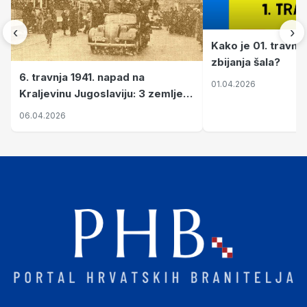
‹
›
Kako je 01. travnj
zbijanja šala?
6. travnja 1941. napad na
01.04.2026
Kraljevinu Jugoslaviju: 3 zemlje
nastale njenim raspadom
06.04.2026