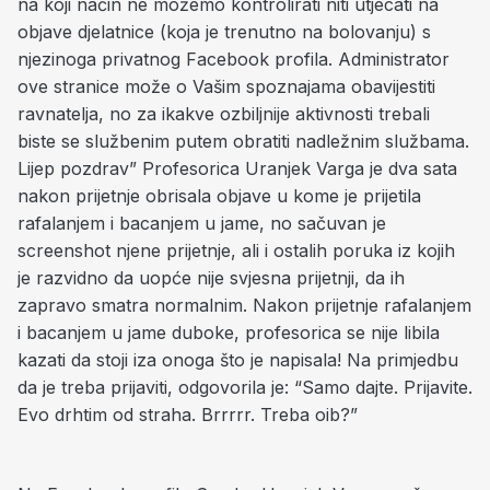
na koji način ne možemo kontrolirati niti utjecati na
objave djelatnice (koja je trenutno na bolovanju) s
njezinoga privatnog Facebook profila. Administrator
ove stranice može o Vašim spoznajama obavijestiti
ravnatelja, no za ikakve ozbiljnije aktivnosti trebali
biste se službenim putem obratiti nadležnim službama.
Lijep pozdrav” Profesorica Uranjek Varga je dva sata
nakon prijetnje obrisala objave u kome je prijetila
rafalanjem i bacanjem u jame, no sačuvan je
screenshot njene prijetnje, ali i ostalih poruka iz kojih
je razvidno da uopće nije svjesna prijetnji, da ih
zapravo smatra normalnim. Nakon prijetnje rafalanjem
i bacanjem u jame duboke, profesorica se nije libila
kazati da stoji iza onoga što je napisala! Na primjedbu
da je treba prijaviti, odgovorila je: “Samo dajte. Prijavite.
Evo drhtim od straha. Brrrrr. Treba oib?”