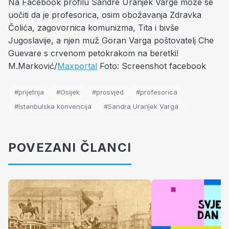
Na Facebook profilu Sandre Uranjek Varge može se
uočiti da je profesorica, osim obožavanja Zdravka
Čolića, zagovornica komunizma, Tita i bivše
Jugoslavije, a njen muž Goran Varga poštovatelj Che
Guevare s crvenom petokrakom na beretki!
M.Marković/
Maxportal
Foto: Screenshot facebook
#prijetnja
#Osijek
#prosvjed
#profesorica
#Istanbulska konvencija
#Sandra Uranjek Varga
POVEZANI ČLANCI