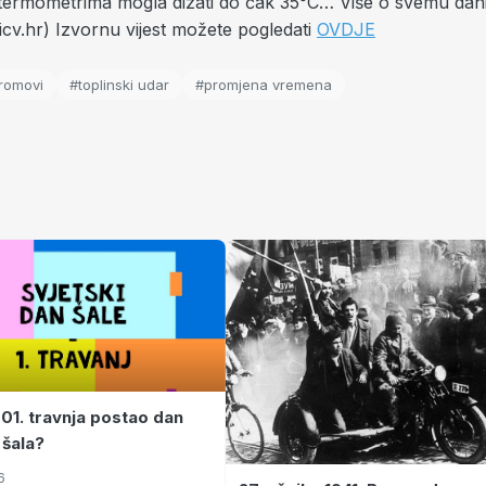
termometrima mogla dizati do čak 35°C… Više o svemu dan
cv.hr) Izvornu vijest možete pogledati
OVDJE
romovi
#toplinski udar
#promjena vremena
 01. travnja postao dan
 šala?
6