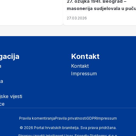
27. ožujka 1941. Beograd –
masonerija sudjelovala u puč
koji je Jugoslaviju odveo u kr
27.03.2026
II. svjetski rat
gacija
Kontakt
a
Kontakt
Impressum
ka
jske vijesti
ice
Pravila komentiranja
Pravila privatnosti
GDPR
Impressum
© 2026 Portal hrvatskih branitelja. Sva prava pridržana.
Stranicu izradili
Intelligent User-Friendly Platforms d.o.o.