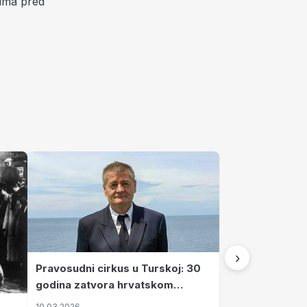
ima pred
›
Pravosudni cirkus u Turskoj: 30
godina zatvora hrvatskom
kapetanu kojeg su sami pustili
10.03.2026