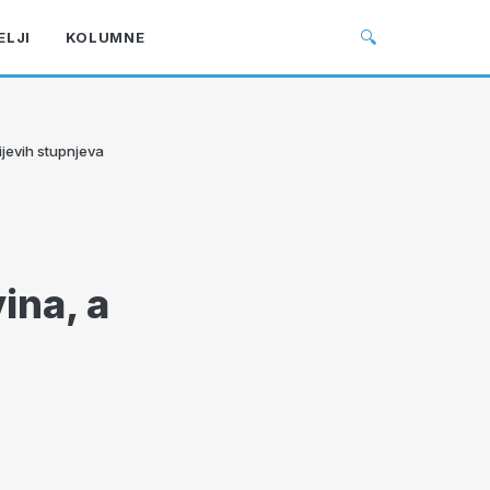
🔍
ELJI
KOLUMNE
ijevih stupnjeva
ina, a