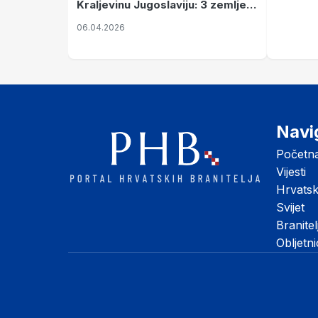
Kraljevinu Jugoslaviju: 3 zemlje
nastale njenim raspadom
06.04.2026
Navi
Početn
Vijesti
Hrvats
Svijet
Branitel
Obljetn