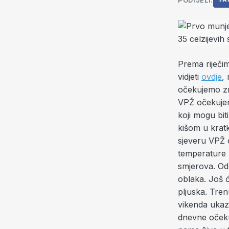
PODIJELI:
FA
Prema riječim
vidjeti
ovdje
,
očekujemo zn
VPŽ očekujem
koji mogu bit
kišom u krat
sjeveru VPŽ o
temperature 
smjerova. Od
oblaka. Još 
pljuska. Tren
vikenda ukaz
dnevne očeku