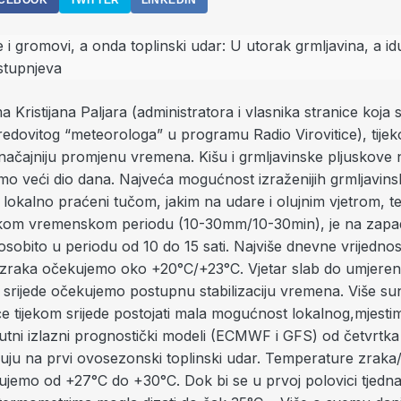
CEBOOK
TWITTER
LINKEDIN
a Kristijana Paljara (administratora i vlasnika stranice koja
 redovitog “meteorologa” u programu Radio Virovitice), tije
ačajniju promjenu vremena. Kišu i grmljavinske pljuskove 
o veći dio dana. Najveća mogućnost izraženijih grmljavins
i lokalno praćeni tučom, jakim na udare i olujnim vjetrom, te
kom vremenskom periodu (10-30mm/10-30min), je na zapad
sobito u periodu od 10 do 15 sati. Najviše dnevne vrijednos
zraka očekujemo oko +20°C/+23°C. Vjetar slab do umjeren
 srijede očekujemo postupnu stabilizaciju vremena. Više s
će tijekom srijede postojati mala mogućnost lokalnog,mjesti
utni izlazni prognostički modeli (ECMWF i GFS) od četvrtka
uju na prvi ovosezonski toplinski udar. Temperature zraka/
jemo od +27°C do +30°C. Dok bi se u prvoj polovici tjedna 