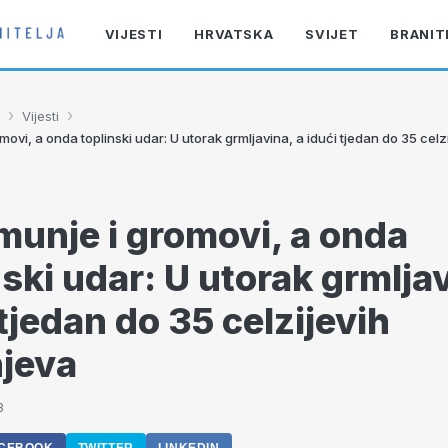
VIJESTI
HRVATSKA
SVIJET
BRANIT
›
›
Vijesti
movi, a onda toplinski udar: U utorak grmljavina, a idući tjedan do 35 celz
munje i gromovi, a onda
nski udar: U utorak grmljav
 tjedan do 35 celzijevih
jeva
3