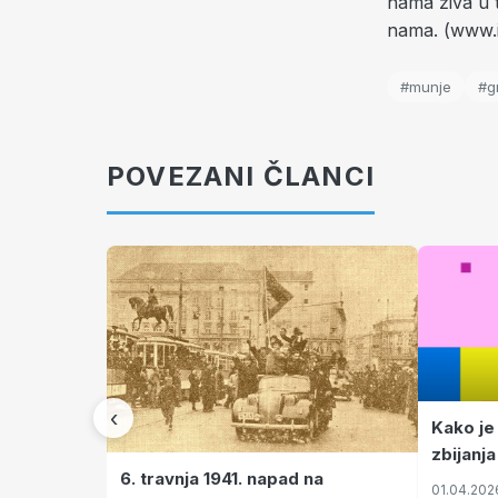
nama živa u 
nama. (www.i
#munje
#g
POVEZANI ČLANCI
‹
Kako je
zbijanja
6. travnja 1941. napad na
01.04.202