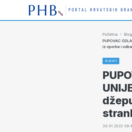
›
Početna
Blog
PUPOVAC ODLAZI 
iz oporbe i odba
VIJESTI
PUPO
UNIJE
džepu
stran
30.01.2022 09: