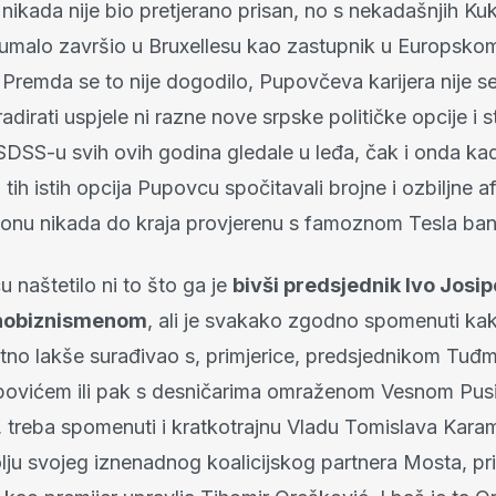
ikada nije bio pretjerano prisan, no s nekadašnjih Kuku
umalo završio u Bruxellesu kao zastupnik u Europsko
Premda se to nije dogodilo, Pupovčeva karijera nije se 
adirati uspjele ni razne nove srpske političke opcije i 
SDSS-u svih ovih godina gledale u leđa, čak i onda ka
 tih istih opcija Pupovcu spočitavali brojne i ozbiljne af
 i onu nikada do kraja provjerenu s famoznom Tesla ba
 naštetilo ni to što ga je
bivši predsjednik Ivo Josip
tnobiznismenom
, ali je svakako zgodno spomenuti kak
no lakše surađivao s, primjerice, predsjednikom Tu
povićem ili pak s desničarima omraženom Vesnom Pusi
č, treba spomenuti i kratkotrajnu Vladu Tomislava Karam
lju svojeg iznenadnog koalicijskog partnera Mosta, pri