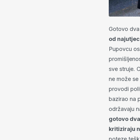
Gotovo dva 
od najutjec
Pupovcu osig
promišljenos
sve struje. 
ne može se r
provodi pol
bazirao na p
održavaju n
gotovo dva 
kritiziraju
poteze tešk