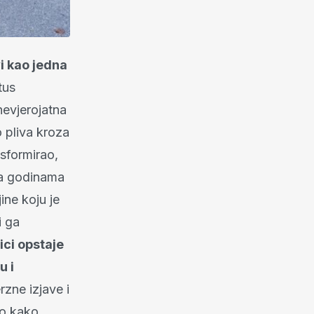
i kao jedna
atus
nevjerojatna
o pliva kroza
nsformirao,
 da godinama
ine koju je
i ga
ici opstaje
u i
rzne izjave i
to kako