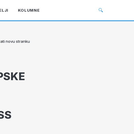
🔍
ELJI
KOLUMNE
ati novu stranku
PSKE
DSS