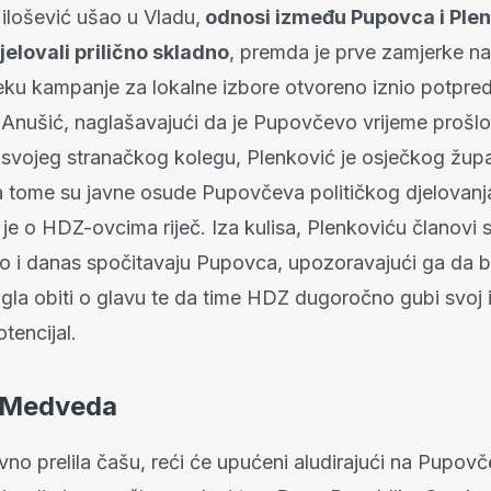
ilošević ušao u Vladu,
odnosi između Pupovca i Ple
jelovali prilično skladno
, premda je prve zamjerke na
jeku kampanje za lokalne izbore otvoreno iznio potpre
Anušić, naglašavajući da je Pupovčevo vrijeme prošl
 svojeg stranačkog kolegu, Plenković je osječkog žu
na tome su javne osude Pupovčeva političkog djelovanja
je o HDZ-ovcima riječ. Iza kulisa, Plenkoviću članovi 
 i danas spočitavaju Pupovca, upozoravajući ga da bi
gla obiti o glavu te da time HDZ dugoročno gubi svoj 
otencijal.
 Medveda
vno prelila čašu, reći će upućeni aludirajući na Pupov