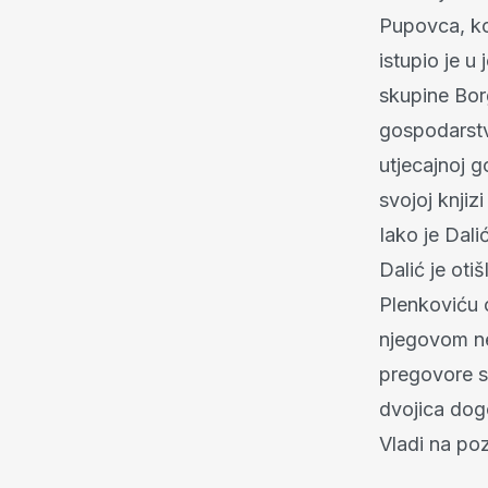
Pupovca, ko
istupio je u
skupine Borg
gospodarstva
utjecajnoj g
svojoj knji
Iako je Dali
Dalić je oti
Plenkoviću 
njegovom n
pregovore s
dvojica dogo
Vladi na poz