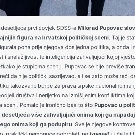
desetljeća prvi čovjek SDSS-a
Milorad Pupovac slov
ajnijih figura na hrvatskoj političkoj sceni
. Taj je st
urala ponajprije njegova dosljedna politika, a onda i 
t i snalažljivost te inteligencija zahvaljujući kojoj vješt
Otkako je stupio na scenu, Pupovac se nije previše tra
eći da nije politički sazrijevao, ali se zato može reći
itiku takozvane borbe za prava srpske nacionalne manj
odjeli društva i nerijetko na izmišljenim konfliktima koj
a sceni. Pomalo je ironično baš to što
Pupovac u polit
desetljeća više zahvaljujući onima koji ga napadaj
 nego onima koji ga podupiru
. Sve je njegove kontrove
o, praktički nemoguće pobrojati, no iznenađujuće je i 