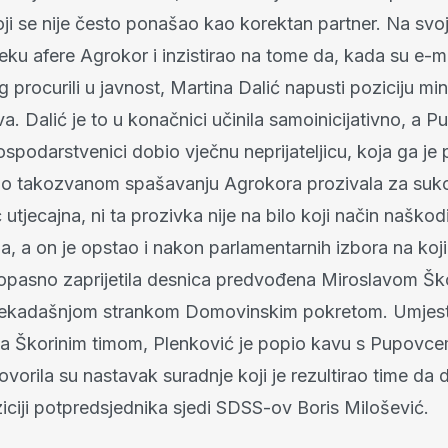
ji se nije često ponašao kao korektan partner. Na svo
 jeku afere Agrokor i inzistirao na tome da, kada su e-m
 procurili u javnost, Martina Dalić napusti poziciju min
. Dalić je to u konačnici učinila samoinicijativno, a P
ospodarstvenici dobio vječnu neprijateljicu, koja ga je p
zi o takozvanom spašavanju Agrokora prozivala za suko
ć utjecajna, ni ta prozivka nije na bilo koji način naško
šla, a on je opstao i nakon parlamentarnih izbora na koj
opasno zaprijetila desnica predvođena Miroslavom Šk
ekadašnjom strankom Domovinskim pokretom. Umjesto
a Škorinim timom, Plenković je popio kavu s Pupovcem
vorila su nastavak suradnje koji je rezultirao time da 
iciji potpredsjednika sjedi SDSS-ov Boris Milošević.