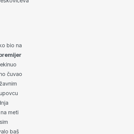
Oreškovićeva
tko bio na
premijer
rekinuo
lno čuvao
ržavnim
 Pupovcu
dnja
 na meti
osim
valo baš