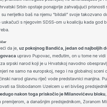
 hrvatski Srbin opstaje ponajprije zahvaljujući prisnost
su nerijetko baš na njemu “bildali” svoje takozvano d
 uskačući s njegovim SDSS-om u koaliciju kada god bi
reba.
tičar
reći da je,
uz pokojnog Bandića, jedan od najboljih 
trgovaca
upravo Pupovac, međutim, on u tome ne vidi 
za srpski narod koji je u Hrvatskoj navodno obesprav
rimjeri ne samo na europskoj, nego i na globalnoj sceni 
ćinski narod glavnu riječ vode predstavnici manjina. P
lovati sa Slobodanom Uzelcem u eri bivšeg predsjedni
edugo nakon toga priskočio je Milanovićevu bloku
 premijerom, a današnjim predsjednikom, Zoranom M