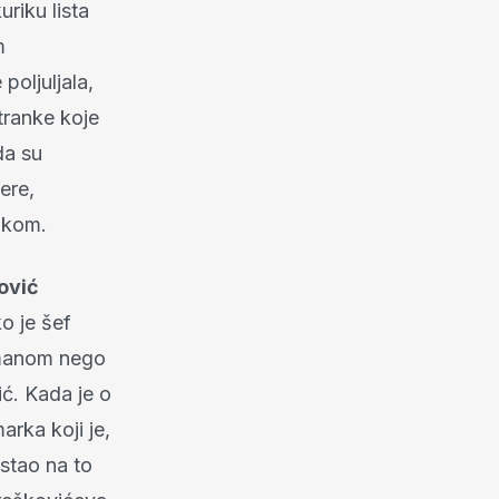
riku lista
m
poljuljala,
stranke koje
da su
ere,
nkom.
ović
o je šef
đmanom nego
ć. Kada je o
arka koji je,
stao na to