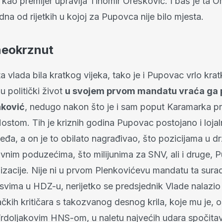
kao premijer upravlja Tihomir Orešković. I baš je ta 
edna od rijetkih u kojoj za Pupovca nije bilo mjesta.
neokrznut
a vlada bila kratkog vijeka, tako je i Pupovac vrlo kra
 politički život
u svojem prvom mandatu vraća ga 
nković
, nedugo nakon što je i sam poput Karamarka p
Mostom. Tih je kriznih godina Pupovac postojano i loja
eđa, a on je to obilato nagrađivao, što pozicijama u d
avnim poduzećima, što milijunima za SNV, ali i druge,
nizacije. Nije ni u prvom Plenkovićevu mandatu ta sura
svima u HDZ-u, nerijetko se predsjednik Vlade nalazio
čkih kritičara s takozvanog desnog krila, koje mu je, 
Vrdoljakovim HNS-om, u naletu najvećih udara spočita