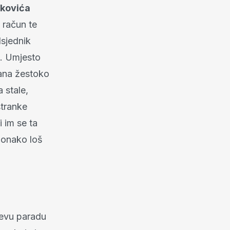
nkovića
 račun te
dsjednik
o. Umjesto
pana žestoko
 stale,
stranke
 im se ta
ionako loš
čevu paradu