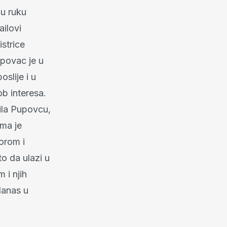
ju ruku
ailovi
istrice
upovac je u
oslije i u
b interesa.
dila Pupovcu,
ima je
orom i
 da ulazi u
 i njih
danas u