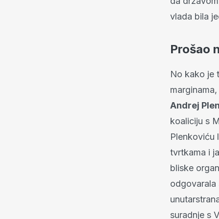
da državom 
vlada bila j
Prošao 
No kako je t
marginama, u
Andrej Ple
koaliciju s 
Plenkoviću l
tvrtkama i j
bliske orga
odgovarala 
unutarstrana
suradnje s 