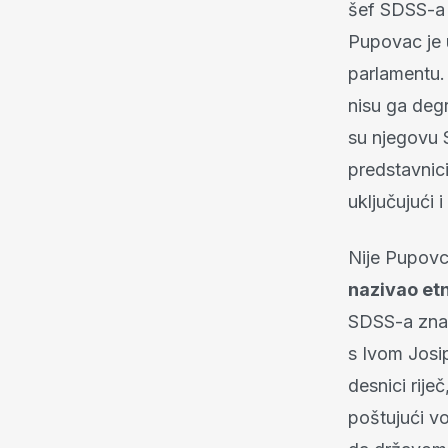
šef SDSS-a n
Pupovac je 
parlamentu. 
nisu ga degr
su njegovu 
predstavnici
uključujući
Nije Pupovcu
nazivao e
SDSS-a znat
s Ivom Josi
desnici rije
poštujući vo