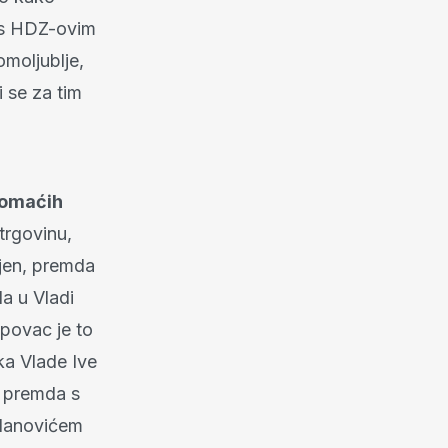
i s HDZ-ovim
omoljublje,
 se za tim
domaćih
trgovinu,
ljen, premda
da u Vladi
upovac je to
ka Vlade Ive
, premda s
ilanovićem