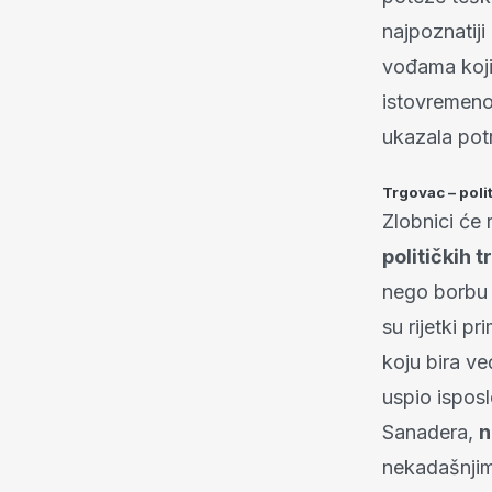
najpoznatiji
vođama koji 
istovremeno
ukazala pot
Trgovac – poli
Zlobnici će 
političkih 
nego borbu 
su rijetki p
koju bira ve
uspio ispos
Sanadera,
n
nekadašnjim