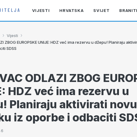
VIJESTI
HRVATSKA
SVIJET
BRANIT
›
›
Vijesti
ZBOG EUROPSKE UNIJE: HDZ već ima rezervu u džepu! Planiraju aktivir
citi SDSS
VAC ODLAZI ZBOG EURO
: HDZ već ima rezervu u
! Planiraju aktivirati novu
ku iz oporbe i odbaciti S
46