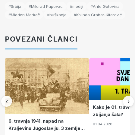
#Srbija
#Milorad Pupovac
#mediji
#Ante Gotovina
#Mladen Markač
#huškanje
#Kolinda Grabar-Kitarović
POVEZANI ČLANCI
‹
›
Kako je 01. travnj
zbijanja šala?
6. travnja 1941. napad na
01.04.2026
Kraljevinu Jugoslaviju: 3 zemlje