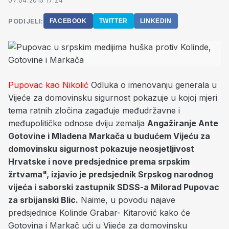
07.04.2015 17:24
PODIJELI:
FACEBOOK
TWITTER
LINKEDIN
Pupovac kao Nikolić
Odluka o imenovanju generala u
Vijeće za domovinsku sigurnost pokazuje u kojoj mjeri
tema ratnih zločina zagađuje međudržavne i
međupolitičke odnose dviju zemalja
Angažiranje Ante
Gotovine i Mladena Markača u budućem Vijeću za
domovinsku sigurnost pokazuje neosjetljivost
Hrvatske i nove predsjednice prema srpskim
žrtvama", izjavio je predsjednik Srpskog narodnog
vijeća i saborski zastupnik SDSS-a Milorad Pupovac
za srbijanski Blic.
Naime, u povodu najave
predsjednice Kolinde Grabar- Kitarović kako će
Gotovina i Markač ući u Vijeće za domovinsku