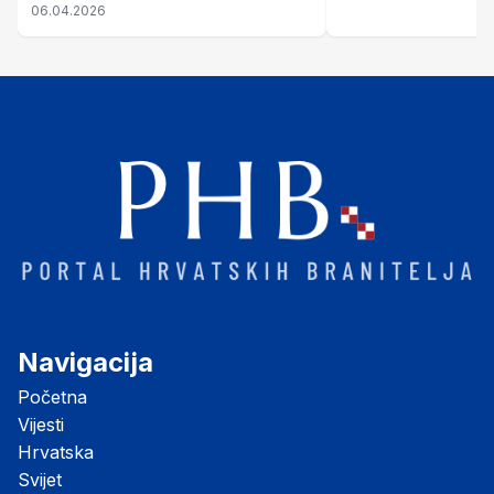
nastale njenim raspadom
06.04.2026
Navigacija
Početna
Vijesti
Hrvatska
Svijet