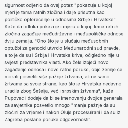
sigurnost ocijenio da ovaj potez "pokazuje u kojoj
mjeri je tema ratnih zločina i dalje prisutna kao
političko opterećenje u odnosima Srbije i Hrvatske".
Kaže da odluka pokazuje i mjeru u kojoj tema ratnih
zločina zagađuje međudržavne i međupolitičke odnose
dviju zemalja. "Ono što je u slučaju međusobnih
optužbi za genocid utvrdio Međunarodni sud pravde,
a to je da su i Srbija i Hrvatska krive, očigledno nije u
svijesti predstavnika vlasti. Ako žele izbjeći novo
zagađenje odnosa i nove ratne poruke, obje zemlje će
morati posvetiti više pažnje žrtvama, ali ne samo
žrtvama sa svoje strane, kao što je Hrvatska nedavno
uradila zbog Šešelja, već i srpskim žrtvama", kaže
Pupovac i dodaje da bi se imenovanju dvojice generala
za savjetnike posvetilo mnogo "manje pažnje da su
zločini za vrijeme i nakon Oluje procesuirani i da su iz
Zagreba poslane poruke odgovornosti".