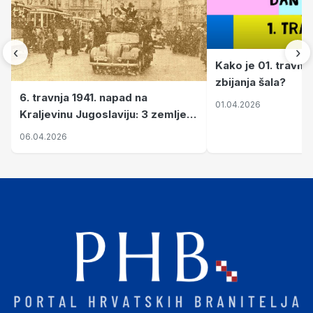
‹
›
Kako je 01. travnj
zbijanja šala?
6. travnja 1941. napad na
01.04.2026
Kraljevinu Jugoslaviju: 3 zemlje
nastale njenim raspadom
06.04.2026