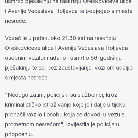
usmrtio pješakinju na raskrižju Oreškovićeve ulice
i Avenije Većeslava Holjevca te pobjegao s mjesta
nesreće.
Vozač je u petak, oko 21,30 sat na raskrižju
Oreškovićeve ulice i Avenije Većeslava Holjevca
osobnim vozilom udario i usmrtio 56-godišnju
pješakinju te se, bez zaustavljanja, vozilom udaljio
s mjesta nesreće.
"Nedugo zatim, policijski su službenici, kroz
kriminalističko istraživanje koje je i dalje u tijeku,
pronašli vozilo i osobu koja se dovodi u vezu s
prometnom nesrećom", izvijestila je policija u
priopćenju.