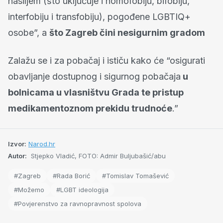
nasiljem (što uključuje i homofobiju, bifobiju,
interfobiju i transfobiju), pogođene LGBTIQ+
osobe”, a
što Zagreb čini nesigurnim gradom
Zalažu se i za pobačaj i ističu kako će “osigurati
obavljanje dostupnog i sigurnog pobačaja
u
bolnicama u vlasništvu Grada te pristup
medikamentoznom prekidu trudnoće
.”
Izvor:
Narod.hr
Autor:
Stjepko Vladić, FOTO: Admir Buljubašić/abu
#Zagreb
#Rada Borić
#Tomislav Tomašević
#Možemo
#LGBT ideologija
#Povjerenstvo za ravnopravnost spolova