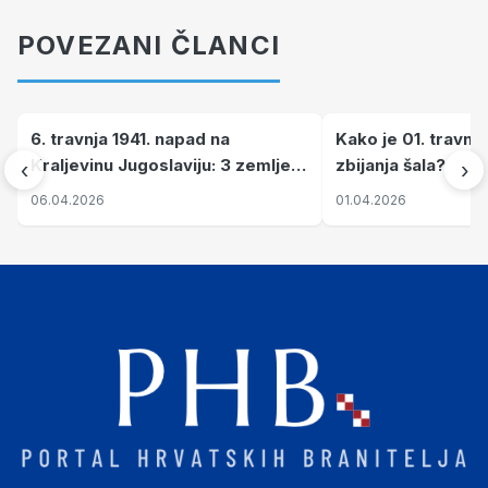
POVEZANI ČLANCI
6. travnja 1941. napad na
Kako je 01. travnj
Kraljevinu Jugoslaviju: 3 zemlje
zbijanja šala?
‹
›
nastale njenim raspadom
06.04.2026
01.04.2026