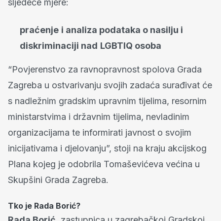
sljedeće mjere:
praćenje
i analiza podataka o nasilju i
diskriminaciji nad
LGBTIQ osoba
“Povjerenstvo za ravnopravnost spolova Grada
Zagreba u ostvarivanju svojih zadaća surađivat će
s nadležnim gradskim upravnim tijelima, resornim
ministarstvima i državnim tijelima, nevladinim
organizacijama te informirati javnost o svojim
inicijativama i djelovanju”, stoji na kraju akcijskog
Plana kojeg je odobrila Tomaševićeva većina u
Skupšini Grada Zagreba.
Tko je Rada Borić?
Rada Borić
, zastupnica u zagrebačkoj Gradskoj