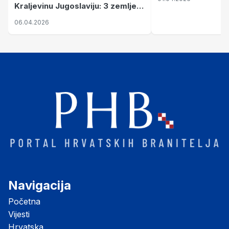
Kraljevinu Jugoslaviju: 3 zemlje
nastale njenim raspadom
06.04.2026
Navigacija
Početna
Vijesti
Hrvatska