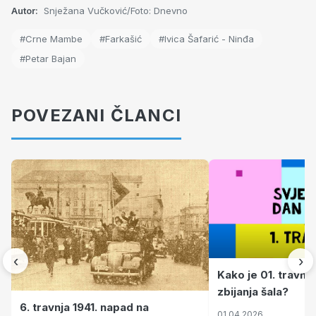
Autor:
Snježana Vučković/Foto: Dnevno
#Crne Mambe
#Farkašić
#Ivica Šafarić - Ninđa
#Petar Bajan
POVEZANI ČLANCI
‹
›
Kako je 01. travnj
zbijanja šala?
6. travnja 1941. napad na
01.04.2026