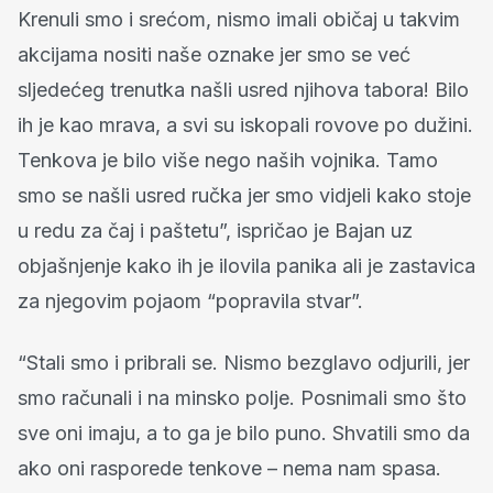
Krenuli smo i srećom, nismo imali običaj u takvim
akcijama nositi naše oznake jer smo se već
sljedećeg trenutka našli usred njihova tabora! Bilo
ih je kao mrava, a svi su iskopali rovove po dužini.
Tenkova je bilo više nego naših vojnika. Tamo
smo se našli usred ručka jer smo vidjeli kako stoje
u redu za čaj i paštetu”, ispričao je Bajan uz
objašnjenje kako ih je ilovila panika ali je zastavica
za njegovim pojaom “popravila stvar”.
“Stali smo i pribrali se. Nismo bezglavo odjurili, jer
smo računali i na minsko polje. Posnimali smo što
sve oni imaju, a to ga je bilo puno. Shvatili smo da
ako oni rasporede tenkove – nema nam spasa.