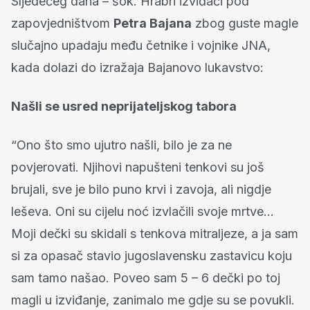
Sljedećeg dana – šok. Hrabri izviđači pod
zapovjedništvom
Petra Bajana
zbog guste magle
slučajno upadaju među četnike i vojnike JNA,
kada dolazi do izražaja Bajanovo lukavstvo:
Našli se usred neprijateljskog tabora
“Ono što smo ujutro našli, bilo je za ne
povjerovati. Njihovi napušteni tenkovi su još
brujali, sve je bilo puno krvi i zavoja, ali nigdje
leševa. Oni su cijelu noć izvlačili svoje mrtve…
Moji dečki su skidali s tenkova mitraljeze, a ja sam
si za opasač stavio jugoslavensku zastavicu koju
sam tamo našao. Poveo sam 5 – 6 dečki po toj
magli u izviđanje, zanimalo me gdje su se povukli.