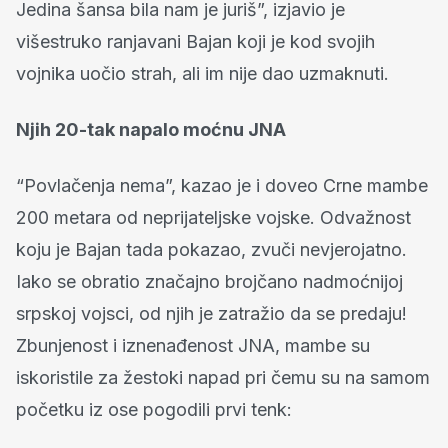
Jedina šansa bila nam je juriš”, izjavio je
višestruko ranjavani Bajan koji je kod svojih
vojnika uočio strah, ali im nije dao uzmaknuti.
Njih 20-tak napalo moćnu JNA
“Povlačenja nema”, kazao je i doveo Crne mambe
200 metara od neprijateljske vojske. Odvažnost
koju je Bajan tada pokazao, zvuči nevjerojatno.
Iako se obratio značajno brojčano nadmoćnijoj
srpskoj vojsci, od njih je zatražio da se predaju!
Zbunjenost i iznenađenost JNA, mambe su
iskoristile za žestoki napad pri čemu su na samom
početku iz ose pogodili prvi tenk: