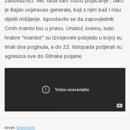
zaobilaznici. Već tada sam tražio pojačanje”, tako
je Bajan uvjeravao generale, koji s njim baš i nisu
dijelili mišljenje. Ispostavilo se da zapovjednik
Crnih mambi bio u pravu. Unatoč svemu, ludo
hrabre “mambe” su izvojevale pobjedu u kojoj su
imali dva poginula, a do 22. listopada potjerali su
agresora sve do Glinske poljane.
Izvor:
Dnevno.hr