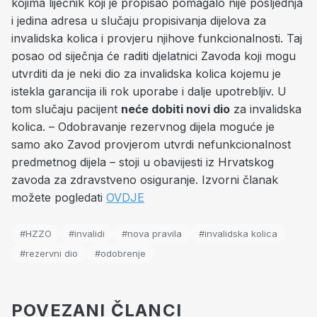
kojima liječnik koji je propisao pomagalo nije posljednja
i jedina adresa u slučaju propisivanja dijelova za
invalidska kolica i provjeru njihove funkcionalnosti. Taj
posao od siječnja će raditi djelatnici Zavoda koji mogu
utvrditi da je neki dio za invalidska kolica kojemu je
istekla garancija ili rok uporabe i dalje upotrebljiv. U
tom slučaju pacijent
neće dobiti novi dio
za invalidska
kolica. – Odobravanje rezervnog dijela moguće je
samo ako Zavod provjerom utvrdi nefunkcionalnost
predmetnog dijela – stoji u obavijesti iz Hrvatskog
zavoda za zdravstveno osiguranje. Izvorni članak
možete pogledati
OVDJE
#HZZO
#invalidi
#nova pravila
#invalidska kolica
#rezervni dio
#odobrenje
POVEZANI ČLANCI