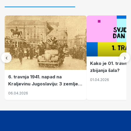
‹
›
Kako je 01. travnj
zbijanja šala?
6. travnja 1941. napad na
01.04.2026
Kraljevinu Jugoslaviju: 3 zemlje
nastale njenim raspadom
06.04.2026