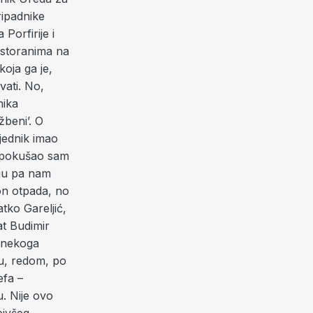
ripadnike
Porfirije i
restoranima na
oja ga je,
ati. No,
nika
žbeni’. O
jednik imao
o, pokušao sam
daju pa nam
 on otpada, no
tko Gareljić,
at Budimir
m nekoga
 su, redom, po
efa –
u. Nije ovo