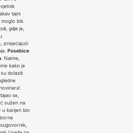
vjetnik
akav tajni
 moglo biti.
di, gdje je,
u
 prisjećajući
nje.
Posebice
a
. Naime,
time kako je
su dolazili
ugledne
novinara’.
tajao se,
eć sužen na
 u karijeri bio
zborne
v sugovornik,
jnik Ureda za