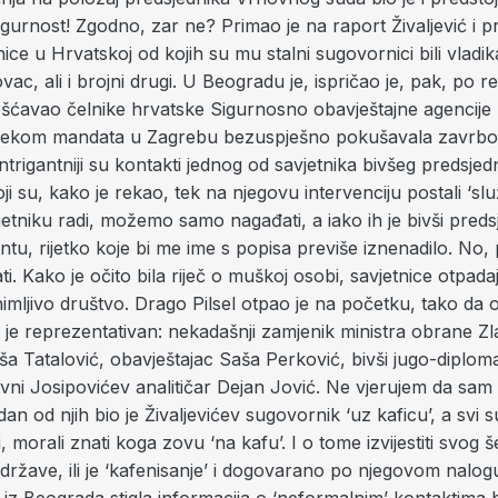
gurnost! Zgodno, zar ne? Primao je na raport Živaljević i p
ice u Hrvatskoj od kojih su mu stalni sugovornici bili vladika 
ac, ali i brojni drugi. U Beogradu je, ispričao je, pak, po 
ošćavao čelnike hrvatske Sigurnosno obavještajne agencije k
 tijekom mandata u Zagrebu bezuspješno pokušavala zavrbov
ntrigantniji su kontakti jednog od savjetnika bivšeg predsjed
ji su, kako je rekao, tek na njegovu intervenciju postali ‘slu
etniku radi, možemo samo nagađati, a iako ih je bivši preds
ntu, rijetko koje bi me ime s popisa previše iznenadilo. N
rati. Kako je očito bila riječ o muškoj osobi, savjetnice otpa
imljivo društvo. Drago Pilsel otpao je na početku, tako da
 je reprezentativan: nekadašnji zamjenik ministra obrane Zla
ša Tatalović, obavještajac Saša Perković, bivši jugo-diplom
avni Josipovićev analitičar Dejan Jović. Ne vjerujem da sa
dan od njih bio je Živaljevićev sugovornik ‘uz kaficu’, a svi
i, morali znati koga zovu ‘na kafu’. I o tome izvijestiti svog š
države, ili je ‘kafenisanje’ i dogovarano po njegovom nalog