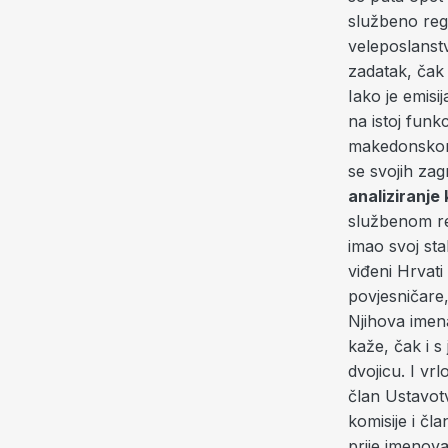
službeno regi
veleposlanstv
zadatak, čak m
Iako je emisi
na istoj funk
makedonskom 
se svojih zag
analiziranje
službenom rez
imao svoj sta
viđeni Hrvati
povjesničare,
Njihova imena
kaže, čak i 
dvojicu. I vrl
član Ustavotv
komisije i čl
prije imenova