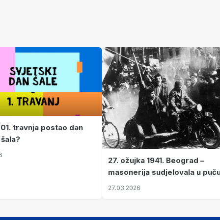
 01. travnja postao dan
 šala?
6
27. ožujka 1941. Beograd –
masonerija sudjelovala u puč
koji je Jugoslaviju odveo u kr
27.03.2026
II. svjetski rat