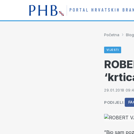
›
Početna
Blog
VIJESTI
ROBER
‘krti
29.01.2018 09:
PODIJELI:
FA
”Bio sam poz