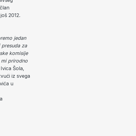
bivšeg
 član
još 2012.
premo jedan
i presuda za
tske komisije
 mi prirodno
Ivica Šola,
zvući iz svega
vića u
va