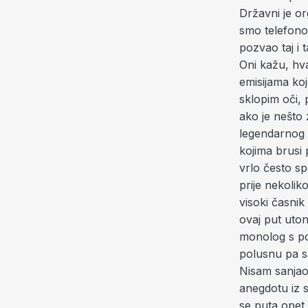
Državni je o
smo telefono
pozvao taj i 
Oni kažu, hv
emisijama ko
sklopim oči,
ako je nešto 
legendarnog s
kojima brusi 
vrlo često sp
prije nekolik
visoki časni
ovaj put uto
monolog s poč
polusnu pa sa
Nisam sanjao. 
anegdotu iz s
se puta opet