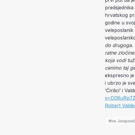
prvi put da j
predsjednika 
hrvatskog pra
godine u svoj
veleposlanik
veleposlani
do drugoga. 
ratne zločine
koja vodi tu
cenimo taj g
ekspresno je 
i ubrzo je sv
‘Ćirilici’ i V
v=D08uRp7Z
Robert Valde
#Ivo Josipović