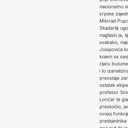
nacionalnu si
srpske zajedn
Milorad Pupov
Skadarliji ug
naglasio je,
svakako, naji
Josipovića ko
kojem se savj
cijelu bulume
i to izanalizi
preostaje zan
ostatak ekipe
profesor Sini
Lončar te gl
preskočio, je
svojoj funkcij
predsjednika 