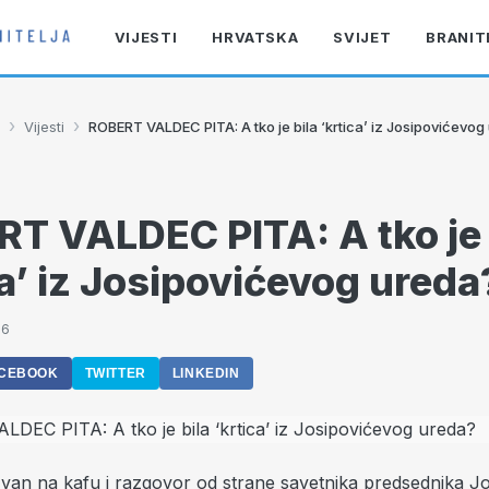
VIJESTI
HRVATSKA
SVIJET
BRANIT
›
›
Vijesti
ROBERT VALDEC PITA: A tko je bila ‘krtica’ iz Josipovićevog
T VALDEC PITA: A tko je 
ca’ iz Josipovićevog ureda
46
CEBOOK
TWITTER
LINKEDIN
van na kafu i razgovor od strane savetnika predsednika J