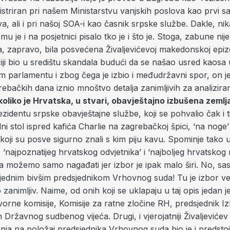
striran pri našem Ministarstvu vanjskih poslova kao prvi sa
a, ali i pri našoj SOA-i kao časnik srpske službe. Dakle, nik
u je i na posjetnici pisalo tko je i što je. Stoga, zabune nije
ja, zapravo, bila posvećena Živaljevićevoj makedonskoj epizo
ciji bio u središtu skandala budući da se našao usred kaosa 
parlamentu i zbog čega je izbio i međudržavni spor, on je,
rebačkih dana iznio mnoštvo detalja zanimljivih za analizira
 koliko je Hrvatska, u stvari, obavještajno izbušena zemlj
identu srpske obavještajne službe, koji se pohvalio čak i 
lni stol ispred kafića Charlie na zagrebačkoj špici, ‘na noge’ 
 koji su posve sigurno znali s kim piju kavu. Spominje tako 
 ‘najpoznatijeg hrvatskog odvjetnika’ i ‘najboljeg hrvatskog 
 možemo samo nagađati jer izbor je ipak malo širi. No, sas
s jednim bivšim predsjednikom Vrhovnog suda! Tu je izbor v
o zanimljiv. Naime, od onih koji se uklapaju u taj opis jedan je
orne komisije, Komisije za ratne zločine RH, predsjednik I
an Državnog sudbenog vijeća. Drugi, i vjerojatniji Živaljeviće
nja na položaj predsjednika Vrhovnog suda bio je i predsto