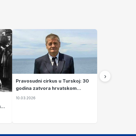
›
Pravosudni cirkus u Turskoj: 30
godina zatvora hrvatskom
kapetanu kojeg su sami pustili
10.03.2026
u
vavi