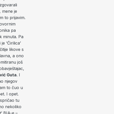
zgovarali
, mene je
m to prijavim.
govornim
onika pa
k minuta. Pa
e ‘Ćirilica’
tije likove s
glavna, a ono
emitiranu još
 obavještajac,
vić Guta
. I
ao njegov
sam to čuo u
t. I opet.
ispričao tu
 no nekoliko
’ BIA-e –