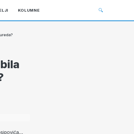
🔍
ELJI
KOLUMNE
 ureda?
bila
?
osipovića…