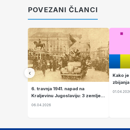
POVEZANI ČLANCI
‹
Kako je
zbijanja
6. travnja 1941. napad na
01.04.202
Kraljevinu Jugoslaviju: 3 zemlje
nastale njenim raspadom
06.04.2026