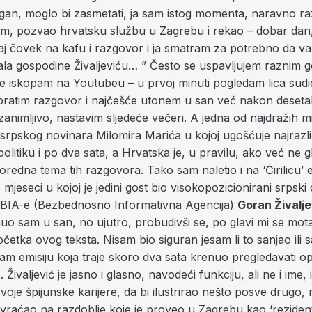
rgan, moglo bi zasmetati, ja sam istog momenta, naravno ra
m, pozvao hrvatsku službu u Zagrebu i rekao – dobar dan
taj čovek na kafu i razgovor i ja smatram za potrebno da va
ala gospodine Živaljeviću… ” Često se uspavljujem raznim 
je iskopam na Youtubeu – u prvoj minuti pogledam lica sudi
 pratim razgovor i najčešće utonem u san već nakon deseta
zanimljivo, nastavim sljedeće večeri. A jedna od najdražih mi j
rpskog novinara Milomira Marića u kojoj ugošćuje najrazliči
politiku i po dva sata, a Hrvatska je, u pravilu, ako već ne 
oredna tema tih razgovora. Tako sam naletio i na ‘Ćirilicu’ 
o mjeseci u kojoj je jedini gost bio visokopozicionirani srpski
k BIA-e (Bezbednosno Informativna Agencija)
Goran Živalje
nuo sam u san, no ujutro, probudivši se, po glavi mi se mot
etka ovog teksta. Nisam bio siguran jesam li to sanjao ili 
m emisiju koja traje skoro dva sata krenuo pregledavati ope
Živaljević je jasno i glasno, navodeći funkciju, ali ne i ime, 
voje špijunske karijere, da bi ilustrirao nešto posve drugo,
 vraćao na razdoblje koje je proveo u Zagrebu kao ‘rezident