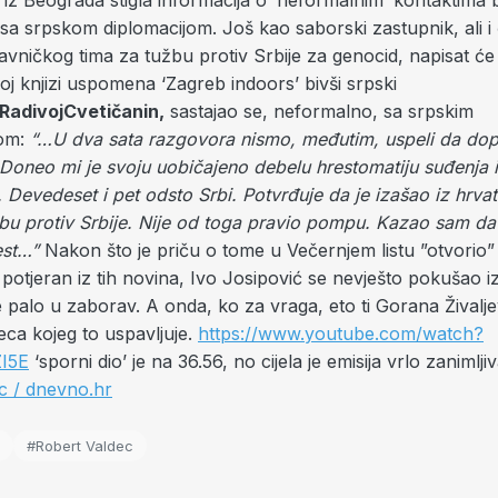
e iz Beograda stigla informacija o ‘neformalnim’ kontaktima 
sa srpskom diplomacijom. Još kao saborski zastupnik, ali i
vničkog tima za tužbu protiv Srbije za genocid, napisat će 
oj knjizi uspomena ‘Zagreb indoors’ bivši srpski
Radivoj
Cvetičanin,
sastajao se, neformalno, sa srpskim
kom:
“…U dva sata razgovora nismo, međutim, uspeli da do
Doneo mi je svoju uobičajeno debelu hrestomatiju suđenja 
. Devedeset i pet odsto Srbi. Potvrđuje da je izašao iz hrva
žbu protiv Srbije. Nije od toga pravio pompu. Kazao sam da
est…”
Nakon što je priču o tome u Večernjem listu ”otvorio” 
potjeran iz tih novina, Ivo Josipović se nevješto pokušao i
e palo u zaborav. A onda, ko za vraga, eto ti Gorana Živalje
aldeca kojeg to uspavljuje.
https://www.youtube.com/watch?
I5E
‘sporni dio’ je na 36.56, no cijela je emisija vrlo zanimlji
c / dnevno.hr
#Robert Valdec