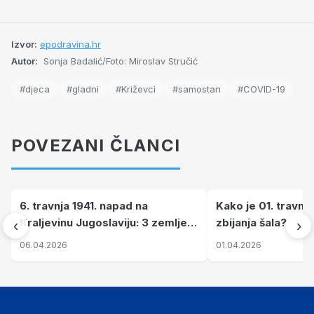
Izvor:
epodravina.hr
Autor:
Sonja Badalić/Foto: Miroslav Stručić
#djeca
#gladni
#Križevci
#samostan
#COVID-19
POVEZANI ČLANCI
6. travnja 1941. napad na
Kako je 01. travnj
Kraljevinu Jugoslaviju: 3 zemlje
zbijanja šala?
‹
›
nastale njenim raspadom
06.04.2026
01.04.2026