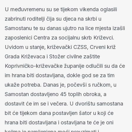
U međuvremenu su se tijekom vikenda oglasili
zabrinuti roditelji čija su djeca na skrbi u
Samostanu te su danas ujutro na lice mjesta izašli
zaposlenici Centra za socijalnu skrb Križevci.
Uvidom u stanje, križevački CZSS, Crveni križ
Grada Križevaca i Stožer civilne zaštite
Koprivničko-križevačke županije odlučili su da će
im hrana biti dostavljana, dokle god se za tim
ukaže potreba. Danas je, počevši s ručkom, u
Samostan dostavljeno 45 toplih obroka, a
dostavit će im se i večera. U dvorištu samostana
bit će tijekom dana postavljen šator u koji će
hrana biti dostavljana i ostavljana te će je oni
kojima je namijenjena moći preuzimati i