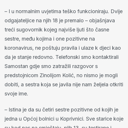
– I u normalnim uvjetima teško funkcioniraju. Dvije
odgajateljice na njih 18 je premalo – objašnjava
treći sugovornik kojeg najviše ljuti što časne
sestre, među kojima i one pozitivne na
koronavirus, ne poštuju pravila i ulaze k djeci kao
da je stanje redovno. Telefonski smo kontaktirali
Samostan gdje smo zatražili razgovor s
predstojnicom Zinolijom Kolić, no nismo je mogli
dobiti, a sestra koja se javila nije nam željela otkriti
svoje ime.
– Istina je da su četiri sestre pozitivne od kojih je
jedna u Općoj bolnici u Koprivnici. Sve starice koje
su kod nas na smještaju, njih 13, su testirane i