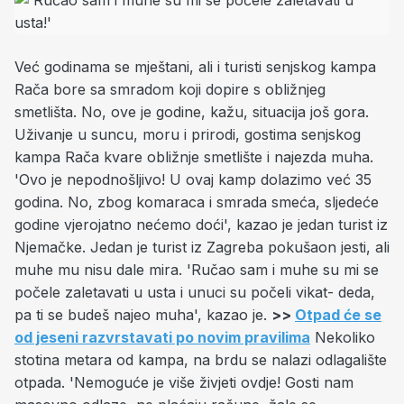
Već godinama se mještani, ali i turisti senjskog kampa
Rača bore sa smradom koji dopire s obližnjeg
smetlišta. No, ove je godine, kažu, situacija još gora.
Uživanje u suncu, moru i prirodi, gostima senjskog
kampa Rača kvare obližnje smetlište i najezda muha.
'Ovo je nepodnošljivo! U ovaj kamp dolazimo već 35
godina. No, zbog komaraca i smrada smeća, sljedeće
godine vjerojatno nećemo doći', kazao je jedan turist iz
Njemačke. Jedan je turist iz Zagreba pokušaon jesti, ali
muhe mu nisu dale mira. 'Ručao sam i muhe su mi se
počele zaletavati u usta i unuci su počeli vikat- deda,
pa ti se budeš najeo muha', kazao je.
>>
Otpad će se
od jeseni razvrstavati po novim pravilima
Nekoliko
stotina metara od kampa, na brdu se nalazi odlagalište
otpada. 'Nemoguće je više živjeti ovdje! Gosti nam