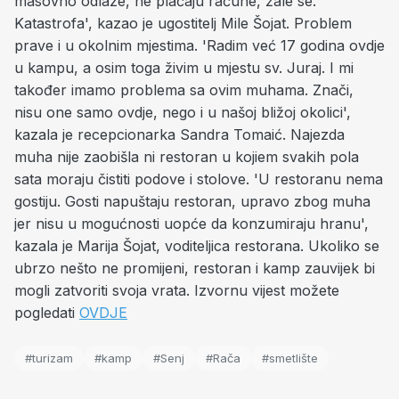
masovno odlaze, ne plaćaju račune, žale se.
Katastrofa', kazao je ugostitelj Mile Šojat. Problem
prave i u okolnim mjestima. 'Radim već 17 godina ovdje
u kampu, a osim toga živim u mjestu sv. Juraj. I mi
također imamo problema sa ovim muhama. Znači,
nisu one samo ovdje, nego i u našoj bližoj okolici',
kazala je recepcionarka Sandra Tomaić. Najezda
muha nije zaobišla ni restoran u kojiem svakih pola
sata moraju čistiti podove i stolove. 'U restoranu nema
gostiju. Gosti napuštaju restoran, upravo zbog muha
jer nisu u mogućnosti uopće da konzumiraju hranu',
kazala je Marija Šojat, voditeljica restorana. Ukoliko se
ubrzo nešto ne promijeni, restoran i kamp zauvijek bi
mogli zatvoriti svoja vrata. Izvornu vijest možete
pogledati
OVDJE
#turizam
#kamp
#Senj
#Rača
#smetlište