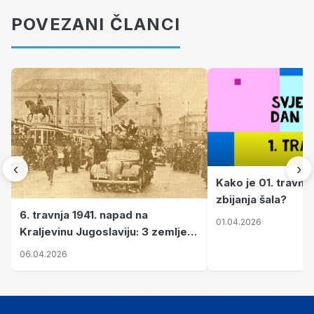
POVEZANI ČLANCI
‹
›
Kako je 01. travnj
zbijanja šala?
6. travnja 1941. napad na
01.04.2026
Kraljevinu Jugoslaviju: 3 zemlje
nastale njenim raspadom
06.04.2026