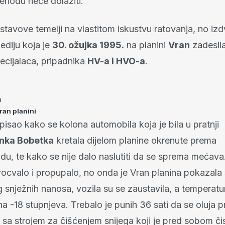
riodu neće dolaziti.”
stavove temelji na vlastitom iskustvu ratovanja, no izd
ediju koja je
30. ožujka 1995.
na planini
Vran
zadesila
ecijalaca, pripadnika
HV-a i HVO-a
.
o
ran planini
isao kako se kolona automobila koja je bila u pratnji
nka Bobetka
kretala dijelom planine okrenute prema
u, te kako se nije dalo naslutiti da se sprema mećava.
procvalo i propupalo, no onda je Vran planina pokazala
 snježnih nanosa, vozila su se zaustavila, a temperatu
na -18 stupnjeva. Trebalo je punih 36 sati da se oluja pr
 sa strojem za čišćenjem snijega koji je pred sobom či