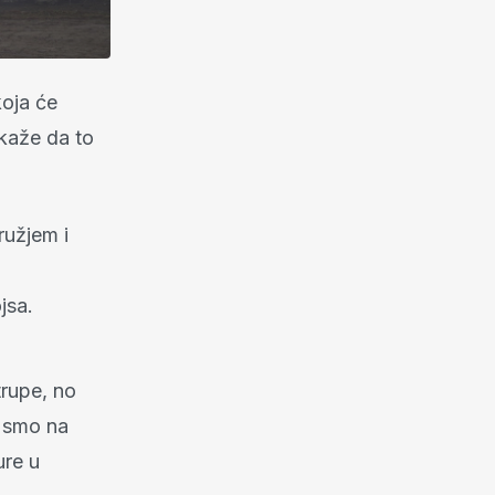
oja će
kaže da to
ružjem i
jsa.
trupe, no
a smo na
ure u