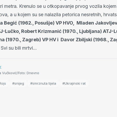
tri metra. Krenulo se u otkopavanje prvog vozila kojem 
va, a u kojem su se nalazila petorica nesretnih, hrvats
a Begić (1962., Posušje) VP HVO, Mladen Jakovljev
J-Lučko, Robert Krizmanić (1970., Ljubljana) ATJ-L
a (1970., Zagreb) VP HV i Davor Zbiljski (1968., Za
.
Svi su bili mrtvi…
r
 Vučković/Foto: Dnevno
Rojs
#snijeg
#smrznuta tijela
#Ukrajinski rat