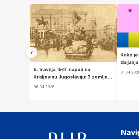
‹
Kako je
zbijanja
6. travnja 1941. napad na
01.04.202
Kraljevinu Jugoslaviju: 3 zemlje
nastale njenim raspadom
06.04.2026
Navi