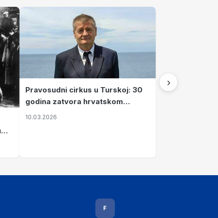
›
Pravosudni cirkus u Turskoj: 30
godina zatvora hrvatskom
kapetanu kojeg su sami pustili
10.03.2026
u
vavi
F