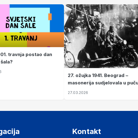
 01. travnja postao dan
 šala?
6
27. ožujka 1941. Beograd –
masonerija sudjelovala u puč
koji je Jugoslaviju odveo u kr
27.03.2026
II. svjetski rat
gacija
Kontakt