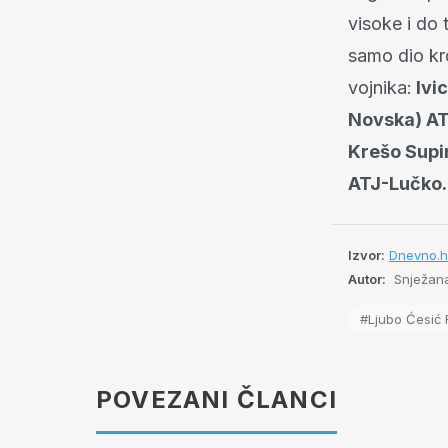
visoke i do 
samo dio kro
vojnika:
Ivic
Novska) AT
Krešo Supin
ATJ-Lučko
Izvor:
Dnevno.h
Autor:
Snježana
#Ljubo Ćesić 
POVEZANI ČLANCI