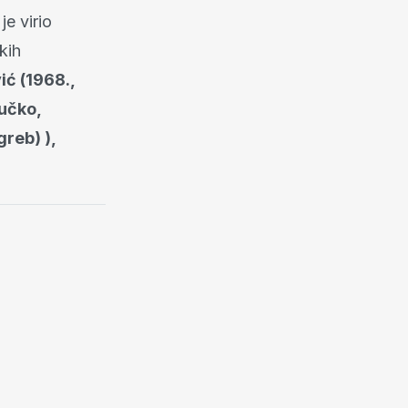
je virio
kih
ić (1968.,
učko,
greb) ),