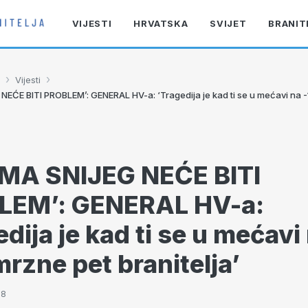
VIJESTI
HRVATSKA
SVIJET
BRANIT
›
›
Vijesti
NEĆE BITI PROBLEM’: GENERAL HV-a: ‘Tragedija je kad ti se u mećavi na 
MA SNIJEG NEĆE BITI
LEM’: GENERAL HV-a:
edija je kad ti se u mećavi
mrzne pet branitelja’
28