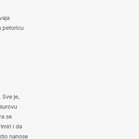
vaja
 petoricu
 Sve je,
 surovu
ra se
imiri i da
stio nanose