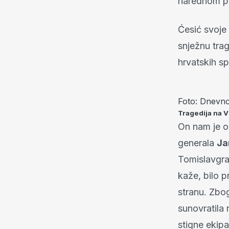
narednom pe
Ćesić svoje 
snježnu trag
hrvatskih sp
Foto: Dnevn
Tragedija na V
On nam je op
generala
Ja
Tomislavgrad
kaže, bilo 
stranu. Zbog
sunovratila 
stigne ekipa