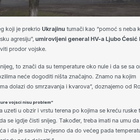
eg koji je prekrio
Ukrajinu
tumači kao “pomoć s neba k
usku agresiju”,
umirovljeni general HV-a Ljubo Ćesić
iti prodor vojske.
ijeg, to znači da su temperature oko nule i da se sa o
zilima neće dogoditi ništa značajno. Znamo na kojim
ma dolazi do smrzavanja i kvarova”, doznajemo od Ro
ure vojsci nisu problem”
a uzeti u obzir i vrstu terena po kojima se kreću ruske 
da se igdje čisti snijeg. Također, treba imati na umu d
eća i da je sasvim izvjesno da do većeg pada temperat