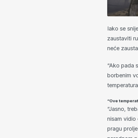
Iako se snij
zaustaviti r
neće zaustav
“Ako pada sn
borbenim vo
temperatura
“Ove temperat
“Jasno, treb
nisam vidio 
pragu prolj