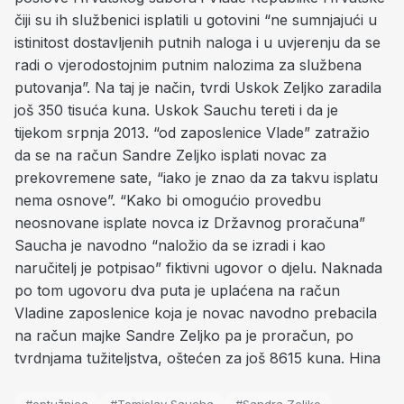
čiji su ih službenici isplatili u gotovini “ne sumnjajući u
istinitost dostavljenih putnih naloga i u uvjerenju da se
radi o vjerodostojnim putnim nalozima za službena
putovanja”. Na taj je način, tvrdi Uskok Zeljko zaradila
još 350 tisuća kuna. Uskok Sauchu tereti i da je
tijekom srpnja 2013. “od zaposlenice Vlade” zatražio
da se na račun Sandre Zeljko isplati novac za
prekovremene sate, “iako je znao da za takvu isplatu
nema osnove”. “Kako bi omogućio provedbu
neosnovane isplate novca iz Državnog proračuna”
Saucha je navodno “naložio da se izradi i kao
naručitelj je potpisao” fiktivni ugovor o djelu. Naknada
po tom ugovoru dva puta je uplaćena na račun
Vladine zaposlenice koja je novac navodno prebacila
na račun majke Sandre Zeljko pa je proračun, po
tvrdnjama tužiteljstva, oštećen za još 8615 kuna. Hina