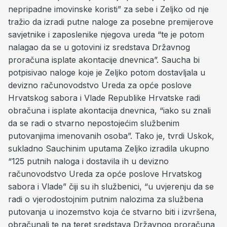
nepripadne imovinske koristi” za sebe i Zeljko od nje
tražio da izradi putne naloge za posebne premijerove
savjetnike i zaposlenike njegova ureda “te je potom
nalagao da se u gotovini iz sredstava Državnog
proračuna isplate akontacije dnevnica”. Saucha bi
potpisivao naloge koje je Zeljko potom dostavljala u
devizno računovodstvo Ureda za opće poslove
Hrvatskog sabora i Vlade Republike Hrvatske radi
obračuna i isplate akontacija dnevnica, “iako su znali
da se radi o stvarno nepostojećim službenim
putovanjima imenovanih osoba”. Tako je, tvrdi Uskok,
sukladno Sauchinim uputama Zeljko izradila ukupno
“125 putnih naloga i dostavila ih u devizno
računovodstvo Ureda za opće poslove Hrvatskog
sabora i Vlade” čiji su ih službenici, “u uvjerenju da se
radi o vjerodostojnim putnim nalozima za službena
putovanja u inozemstvo koja će stvarno biti i izvršena,
obračunali te na teret sredstava Državnog proračuna