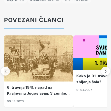
#optužnica
#Tomislav Saucha
#Sandra Zeljko
POVEZANI ČLANCI
‹
›
Kako je 01. travnj
zbijanja šala?
6. travnja 1941. napad na
01.04.2026
Kraljevinu Jugoslaviju: 3 zemlje
nastale njenim raspadom
06.04.2026