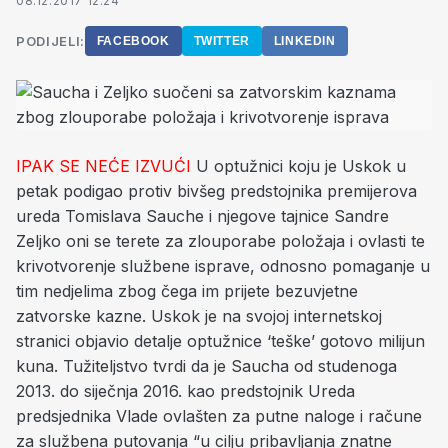
08.12.2017 12:24
PODIJELI:
FACEBOOK
TWITTER
LINKEDIN
IPAK SE NEĆE IZVUĆI
U optužnici koju je Uskok u
petak podigao protiv bivšeg predstojnika premijerova
ureda Tomislava Sauche i njegove tajnice Sandre
Zeljko oni se terete za zlouporabe položaja i ovlasti te
krivotvorenje službene isprave, odnosno pomaganje u
tim nedjelima zbog čega im prijete bezuvjetne
zatvorske kazne. Uskok je na svojoj internetskoj
stranici objavio detalje optužnice ‘teške’ gotovo milijun
kuna. Tužiteljstvo tvrdi da je Saucha od studenoga
2013. do siječnja 2016. kao predstojnik Ureda
predsjednika Vlade ovlašten za putne naloge i račune
za službena putovanja “u cilju pribavljanja znatne