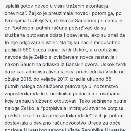
isplatili gotov novac u visini traženih akontacija
dnevnica”. Zeljko je preuzimala novac i potom ga, po
tvrdnjama tužiteljstva, dijelila sa Sauchom pri čemu je
on “potpisom putnih računa potvrđivao da su
službena putovanja doista i obavljena, iako su znali da
to nije odgovaralo istini”. Na taj su način međusobno
podijelili 590 tisuća kuna, tvrdi Uskok, a u optužnici
navode da je Zeljko s izvlačenjem novca nastavila i
nakon Sauchina odlaska iz Banskih dvora. Uskok tvrdi
da je kao administrativna tajnica predsjednika Vlade od
ožujka 2016. do veljače 2017. izradila ukupno 66
putnih naloga za službena putovanja u inozemstvo
zaposlenika Vlade s neistinitim podacima o osobama
koje trebaju službeno otputovati. Tako sačinjene putne
naloge Zeljko je “potpisivala imitirajući stvarne potpise
predstojnika Ureda predsjednika Vlade” te ih je potom
dostavljala u devizno računovodstvo Ureda za opće
poslove Hrvatskog sabora i Vlade Republike Hrvatske