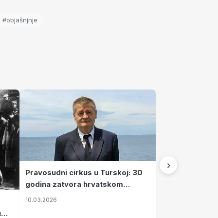
#objašnjnje
›
Pravosudni cirkus u Turskoj: 30
godina zatvora hrvatskom
kapetanu kojeg su sami pustili
10.03.2026
u