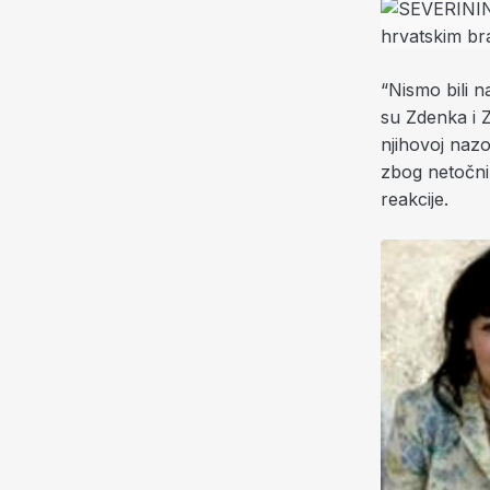
“Nismo bili n
su Zdenka i Z
njihovoj naz
zbog netočnih
reakcije.