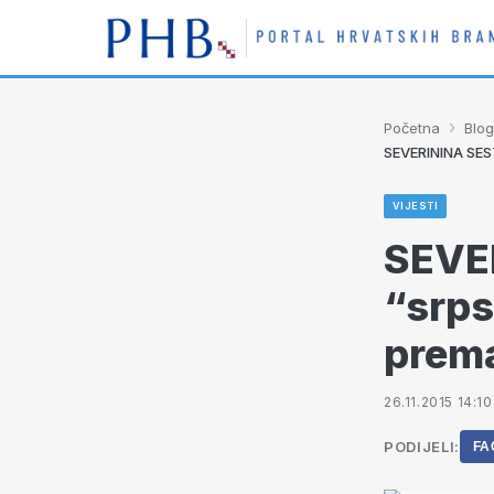
›
Početna
Blog
SEVERININA SEST
VIJESTI
SEVER
“srps
prema
26.11.2015 14:10
PODIJELI:
FA