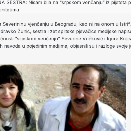
a Severininu vjenčanju u Beogradu, kao ni na onom u Istri”,
dravko Žunić, sestra i zet splitske pjevačice medijske napis
očnosti “srpskom venčanju” Severine Vučković i Igora Kojić
 navoda u pojedinim medijima, objasnili su i razloge svoje 