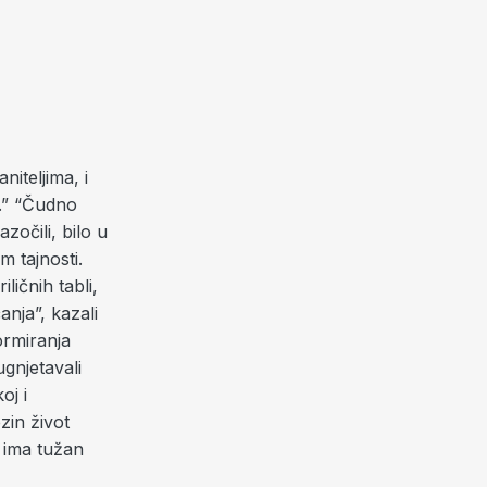
niteljima, i
s.” “Čudno
zočili, bilo u
m tajnosti.
ličnih tabli,
anja”, kazali
ormiranja
gnjetavali
oj i
zin život
 ima tužan