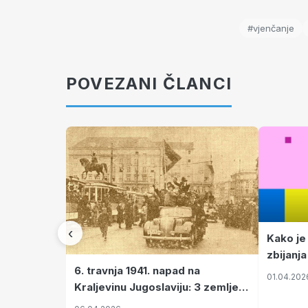
#vjenčanje
POVEZANI ČLANCI
‹
Kako je
zbijanja
6. travnja 1941. napad na
01.04.202
Kraljevinu Jugoslaviju: 3 zemlje
nastale njenim raspadom