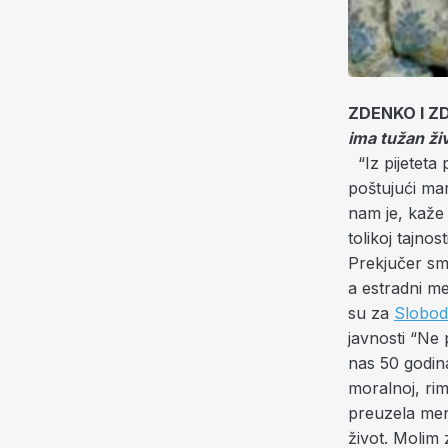
ZDENKO I Z
ima tužan ži
“Iz pijeteta 
poštujući mar
nam je, kaže 
tolikoj tajno
Prekjučer smo 
a estradni me
su za
Slobod
javnosti “Ne 
nas 50 godina
moralnoj, rimo
preuzela men
život. Molim 