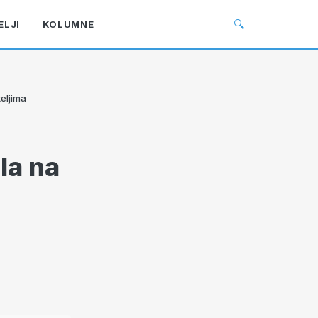
🔍
ELJI
KOLUMNE
eljima
la na
a