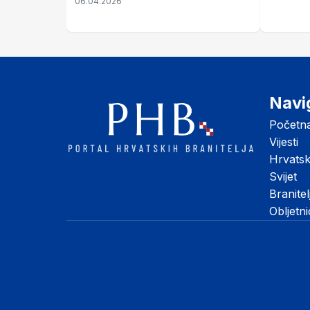
06.04.2026
Navi
Početn
Vijesti
Hrvats
Svijet
Branitel
Obljetn