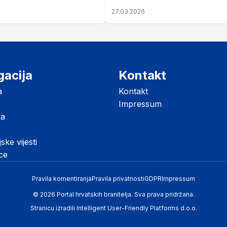
koji je Jugoslaviju odveo u kr
27.03.2026
II. svjetski rat
gacija
Kontakt
a
Kontakt
Impressum
ka
jske vijesti
ice
Pravila komentiranja
Pravila privatnosti
GDPR
Impressum
© 2026 Portal hrvatskih branitelja. Sva prava pridržana.
Stranicu izradili
Intelligent User-Friendly Platforms d.o.o.