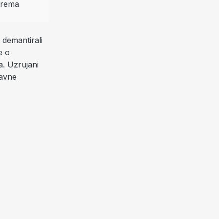
 demantirali
e o
a. Uzrujani
javne