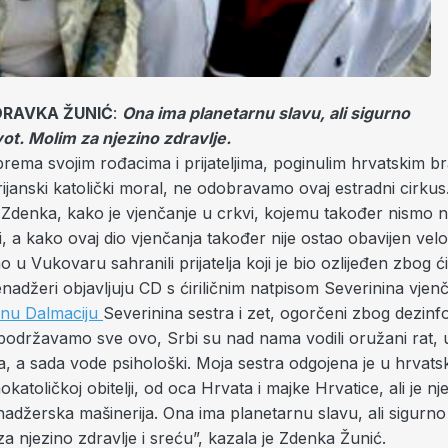
DRAVKA ŽUNIĆ
:
Ona ima planetarnu slavu, ali sigurno
vot. Molim za njezino zdravlje.
prema svojim rođacima i prijateljima, poginulim hrvatskim bra
ijanski katolički moral, ne odobravamo ovaj estradni cirku
Zdenka, kako je vjenčanje u crkvi, kojemu također nismo na
sti, a kako ovaj dio vjenčanja također nije ostao obavijen velo
u Vukovaru sahranili prijatelja koji je bio ozlijeđen zbog ćiri
nadžeri objavljuju CD s ćiriličnim natpisom Severinina vjenč
nu Dalmaciju
Severinina sestra i zet, ogorčeni zbog dezinf
podržavamo sve ovo, Srbi su nad nama vodili oružani rat, u
, a sada vode psihološki. Moja sestra odgojena je u hrvatsk
katoličkoj obitelji, od oca Hrvata i majke Hrvatice, ali je nje
adžerska mašinerija. Ona ima planetarnu slavu, ali sigurno
za njezino zdravlje i sreću”, kazala je Zdenka Žunić.