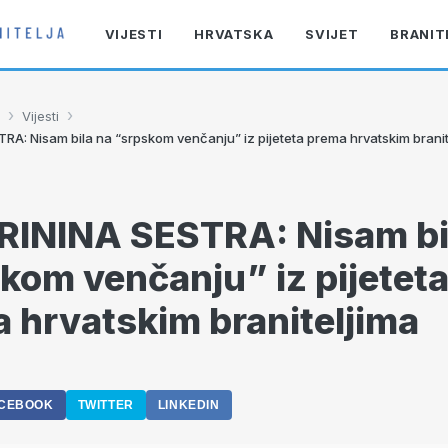
VIJESTI
HRVATSKA
SVIJET
BRANIT
›
›
Vijesti
RA: Nisam bila na “srpskom venčanju” iz pijeteta prema hrvatskim branit
ININA SESTRA: Nisam bi
kom venčanju” iz pijetet
 hrvatskim braniteljima
CEBOOK
TWITTER
LINKEDIN