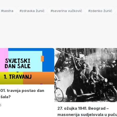
#sestra
#zdravka žunić
#severina vučković
#zdenko žunić
 01. travnja postao dan
 šala?
6
27. ožujka 1941. Beograd –
masonerija sudjelovala u puč