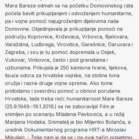
Mara Bareza odmah se na početku Domovinskog rata
počela baviti prikupljanjem i odvoženjem humanitarne,
pa i vojne pomoći najugroženijim dijelovima naše
Domovine. Objedinjavala je prikupljanje pomoći na
području Koprivnice, Križevaca, Vrbovca, Bjelovara,
Varaždina, Ludbrega, Virovitice, Garešnice, Daruvara i
Zagreba, i svu je tu pomoć dopremala u Osijek,
Vukovar, Vinkovce, često i pod granatama i
uzbunama. Prikupila je 250 kamiona hrane, lijekova,
tisuće odora za hrvatske vojnike, na stotine tona
oružja i razne druge vojne opreme. Ako tome
pridodamo i svesrdnu pomoć u obnovi porušene
Hrvatske, tada treba reći: humanitarnost Mare Bareze
(25.9.1949.-19.1.2016.) se ne zaboravlja! Film je
snimljen po scenariju Mladena Pavkovića, a u režiji
Marijana Hodaka. Snimatelj je bio Miljenko Bolanča, a
urednik Dokumentarnog programa HRT-a Miroslav
Mikuljan. - Želja nam je da se i na ovaj način prisjetimo