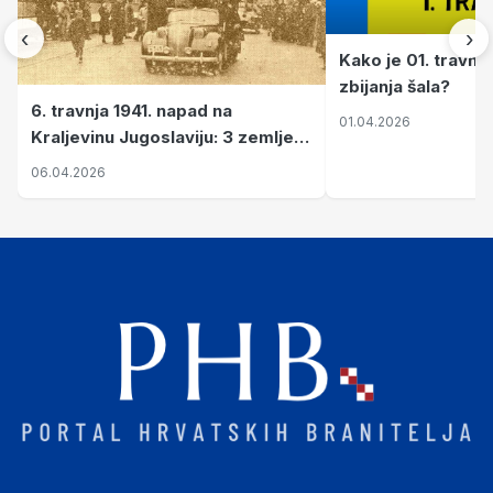
‹
›
Kako je 01. travnj
zbijanja šala?
6. travnja 1941. napad na
01.04.2026
Kraljevinu Jugoslaviju: 3 zemlje
nastale njenim raspadom
06.04.2026