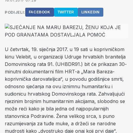
16.01.2017 07:28
PODIJELI:
FACEBOOK
TWITTER
LINKEDIN
U četvrtak, 19. siječnja 2017. u 19 sati u koprivničkom
kinu Velebit, u organizaciji Udruge hrvatskih branitelja
Domovinskog rata 91. (UHBDR91.) bit će prikazan 30-
minutni dokumentarni film HRT-a „Mara Bareza-
koprivnička darovateljica“, u povodu godišnjice smrti,
odnosno sjećanja na ovu iznimnu humanitarku i
sudionicu hrvatskog Domovinskoga rata. Zahvaljujući
njezinim brojnim humanitarnim akcijama, slobodno se
može reći kako je bila jedna od najpopularnijih
stanovnica Podravine. Žena velikog srca, s puno
razumijevanja za tuđe muke, a držeći se narodne
mudrosti kako „dvostruko daje onaj koji prvi daje“,