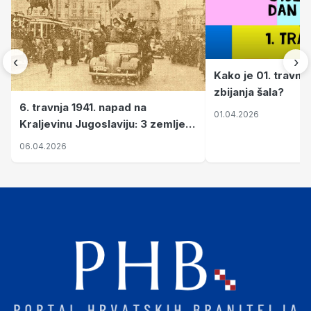
‹
›
Kako je 01. travnj
zbijanja šala?
6. travnja 1941. napad na
01.04.2026
Kraljevinu Jugoslaviju: 3 zemlje
nastale njenim raspadom
06.04.2026