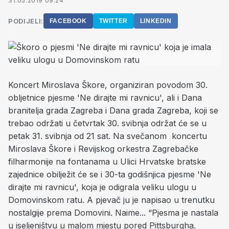
31.05.2019 09:24
PODIJELI:
FACEBOOK
TWITTER
LINKEDIN
Koncert Miroslava Škore, organiziran povodom 30.
obljetnice pjesme 'Ne dirajte mi ravnicu', ali i Dana
branitelja grada Zagreba i Dana grada Zagreba, koji se
trebao održati u četvrtak 30. svibnja održat će se u
petak 31. svibnja od 21 sat. Na svečanom koncertu
Miroslava Škore i Revijskog orkestra Zagrebačke
filharmonije na fontanama u Ulici Hrvatske bratske
zajednice obilježit će se i 30-ta godišnjica pjesme 'Ne
dirajte mi ravnicu', koja je odigrala veliku ulogu u
Domovinskom ratu. A pjevač ju je napisao u trenutku
nostalgije prema Domovini. Naime... “Pjesma je nastala
u iseljeništvu u malom mjestu pored Pittsburgha.