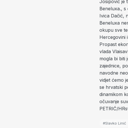
Josipović je
Beneluxa., s 
Ivica Dačić,
Beneluxa nem
okupu sve te 
Hercegovini i 
Propast ekono
vlada Vlaisav
mogla bi biti
zajednice, po
navodne neod
vidjet ćemo j
se hrvatski p
dinamikom koj
očuvanje suve
PETRIĆ/HRsvi
#Slavko Linić