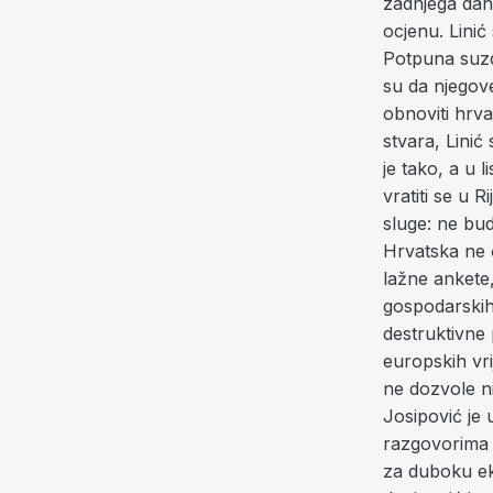
zadnjega dan
ocjenu. Linić
Potpuna suzdr
su da njegov
obnoviti hrva
stvara, Linić
je tako, a u 
vratiti se u R
sluge: ne bud
Hrvatska ne ć
lažne ankete,
gospodarskih 
destruktivne 
europskih vri
ne dozvole ni
Josipović je 
razgovorima s
za duboku ek