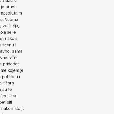
e slažu u
 je prava
i apsolutnim
čju. Veoma
voditelja,
oja se je
 on nakon
u scenu i
aravno, sama
evne ratne
a pridodati
ome kojem je
političari i
litičara
o su to
ćnosti se
et biti
 nakon što je