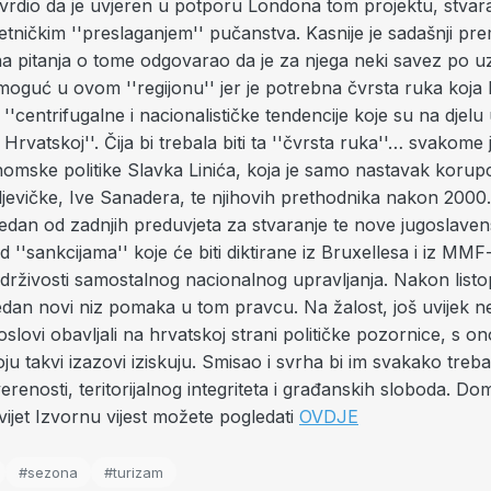
 tvrdio da je uvjeren u potporu Londona tom projektu, stva
etničkim ''preslaganjem'' pučanstva. Kasnije je sadašnji prem
 na pitanja o tome odgovarao da je za njega neki savez po 
oguć u ovom ''regijonu'' jer je potrebna čvrsta ruka koja 
''centrifugalne i nacionalističke tendencije koje su na djelu 
Hrvatskoj''. Čija bi trebala biti ta ''čvrsta ruka''… svakome 
mske politike Slavka Linića, koja je samo nastavak korupci
ljevičke, Ive Sanadera, te njihovih prethodnika nakon 2000.
 jedan od zadnjih preduvjeta za stvaranje te nove jugoslave
d ''sankcijama'' koje će biti diktirane iz Bruxellesa i iz MM
rživosti samostalnog nacionalnog upravljanja. Nakon listo
edan novi niz pomaka u tom pravcu. Na žalost, još uvijek ne
oslovi obavljali na hrvatskoj strani političke pozornice, s o
u takvi izazovi iziskuju. Smisao i svrha bi im svakako trebali
renosti, teritorijalnog integriteta i građanskih sloboda. D
jet Izvornu vijest možete pogledati
OVDJE
#sezona
#turizam