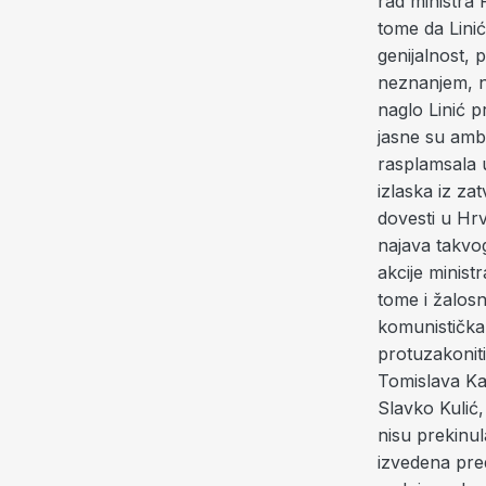
rad ministra 
tome da Linić
genijalnost, 
neznanjem, n
naglo Linić p
jasne su ambi
rasplamsala 
izlaska iz za
dovesti u Hr
najava takvo
akcije minist
tome i žalos
komunistička d
protuzakoniti 
Tomislava Ka
Slavko Kulić,
nisu prekinul
izvedena pre