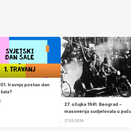
 01. travnja postao dan
 šala?
6
27. ožujka 1941. Beograd –
masonerija sudjelovala u puč
koji je Jugoslaviju odveo u kr
27.03.2026
II. svjetski rat