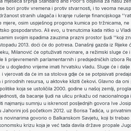
a mjeseca srpnja Standard and Poor's objavila za našu ze
 se bori protiv vremena i protiv stvarnosti, i to veoma neus
žanost stranih ulagača i krajnje rušenje financijskoga ''rat
e mjere, osim uspješnog progona kumica po tržnicama, n
tsko gospodarstvo. Ali evo, u trenutcima kada nitko u Vladi
 samim svojim ispadima zauzima prazni prostor ljudi ''koji zn
listopadu 2013. doći će do potresa. Današnji gazda iz Rijeke 
ijeku, Milanović će optuživati novinare, a režimski sluge će i 
e li prijevremenih parlamentarnih i predsjedničkih izbora R
e u dogledno vrijeme imati hrvatsku vladu. Sluge će i dalje
 i vjerovati da će im sa stolova gdje će se potpisivati predaj
i prirodnih resursa, u aktovke kliziti čekovi. Glavno da oni
politike koja se ustoličila 2000. godine u našoj zemlji, prog
jednosti, da bacanje ljudi na ulicu prikažu od nacionalnoga 
ti najmanju sumnju u iskrenost posljednjih govora Ive Josip
u Jahorini još početkom 2012. uz Borisa Tadića, u privatnim
 novinarima govorio o Balkanskom Savjetu, koji bi trebao b
onomsku krizu koja je već tada davila države propale Jugos