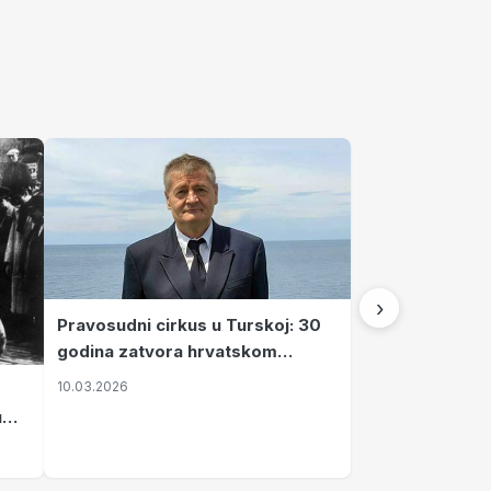
›
Pravosudni cirkus u Turskoj: 30
godina zatvora hrvatskom
kapetanu kojeg su sami pustili
10.03.2026
u
vavi