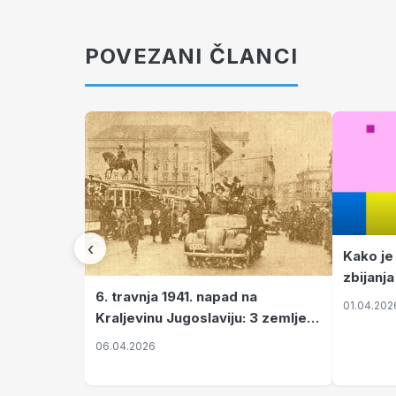
POVEZANI ČLANCI
‹
Kako je
zbijanja
6. travnja 1941. napad na
01.04.202
Kraljevinu Jugoslaviju: 3 zemlje
nastale njenim raspadom
06.04.2026