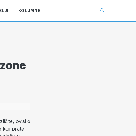
🔍
ELJI
KOLUMNE
ezone
ičite, ovisi o
a koji prate