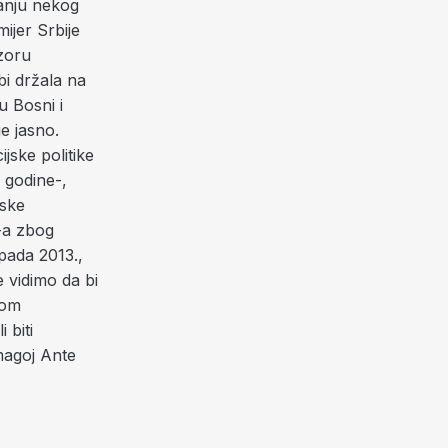
ranju nekog
ijer Srbije
uzoru
bi držala na
u Bosni i
je jasno.
jske politike
 godine-,
nske
F-a zbog
pada 2013.,
 vidimo da bi
nom
 biti
omagoj Ante