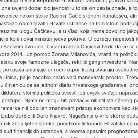
Financija u vladi Republike Hrvatske. Međutim, gotovo svi s
 zna uvjeriti dobar dio javnosti u to da on zaista znade, a to
posebice nakon što je Radimir Čačić sličnom bahatošću, ali 
astojao obmanjivati i Hrvate i strance na tom istom podru
reuzima ulogu Čačićevu, a u Vladi koja nema dovoljno jakog 
cije koje i ovaj ministar jedva pokriva. U ozračju napetosti k
u Banskim dvorima, bivši suradnici Čačićevi tvrde da će se
tvora 2014., uz pomoć Zorana Milanovića, vratiti na političk
vatsku svoje famozne ulagače, rekli bi gang-investitore. N
g pokušaja smanjuje prirodni otpor kojeg stvaraju svakodn
ra Linića, pa je zadobio nešto veći manevarski prostor. Treb
nu činjenicu da se jednom dijelu hrvatskoga građanstva, on
iktatura slomila političku svijest, još uvijek sviđaju naprasiti 
postupci. Njima ne mogu biti privlačivi niti stil staloženog po
ramarka niti ozbiljan znanstveni pristup ekonomista kao št
 Ljubo Jurčić ili Đuro Njavro. Nagađanja o vrlo skoroj budu
a niti zbog ljetne stanke: početkom listopada Hrvatska će op
d sud financijskih ustanova, s veoma opasnim prognozama