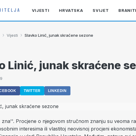
VIJESTI
HRVATSKA
SVIJET
BRANIT
›
›
Vijesti
Slavko Linić, junak skraćene sezone
o Linić, junak skraćene s
19
CEBOOK
TWITTER
LINKEDIN
ć zna''. Procjene o njegovom stručnom znanju su veoma razl
 osobnim interesima ili vlastitoj neovisnoj procjeni ekonomist