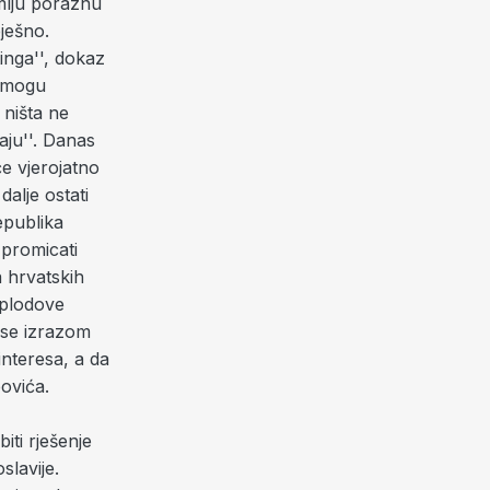
mlju poraznu
pješno.
inga'', dokaz
e mogu
 ništa ne
aju''. Danas
će vjerojatno
dalje ostati
epublika
 promicati
a hrvatskih
 plodove
lase izrazom
interesa, a da
ovića.
iti rješenje
lavije.