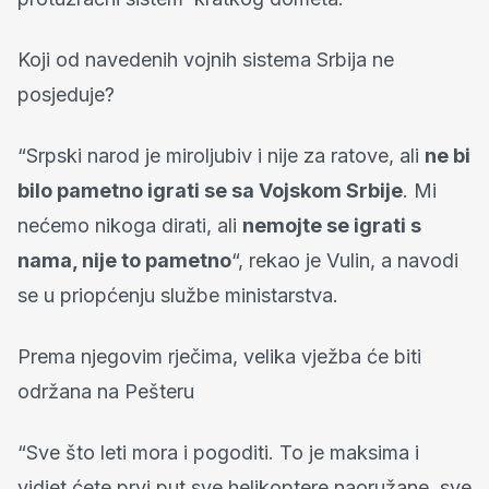
Koji od navedenih vojnih sistema Srbija ne
posjeduje?
“Srpski narod je miroljubiv i nije za ratove, ali
ne bi
bilo pametno igrati se sa Vojskom Srbije
. Mi
nećemo nikoga dirati, ali
nemojte se igrati s
nama, nije to pametno
“, rekao je Vulin, a navodi
se u priopćenju službe ministarstva.
Prema njegovim rječima, velika vježba će biti
održana na Pešteru
“Sve što leti mora i pogoditi. To je maksima i
vidjet ćete prvi put sve helikoptere naoružane, sve