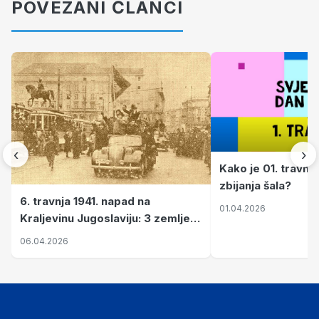
POVEZANI ČLANCI
‹
›
Kako je 01. travnj
zbijanja šala?
6. travnja 1941. napad na
01.04.2026
Kraljevinu Jugoslaviju: 3 zemlje
nastale njenim raspadom
06.04.2026