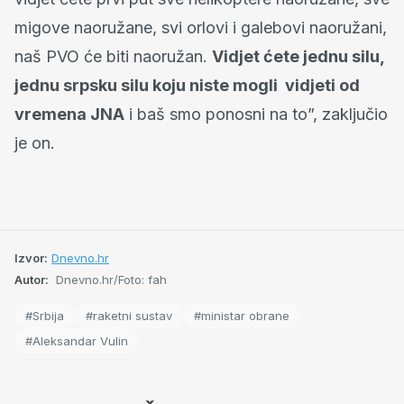
migove naoružane, svi orlovi i galebovi naoružani,
naš PVO će biti naoružan.
Vidjet ćete jednu silu,
jednu srpsku silu koju niste mogli vidjeti od
vremena JNA
i baš smo ponosni na to”, zaključio
je on.
Izvor:
Dnevno.hr
Autor:
Dnevno.hr/Foto: fah
#Srbija
#raketni sustav
#ministar obrane
#Aleksandar Vulin