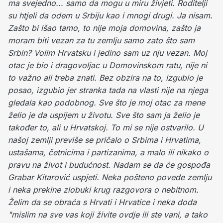
ma svejedno... samo da mogu u miru živjeti.
Roditelji
su htjeli da odem u Srbiju kao i mnogi drugi. Ja nisam.
Zašto bi išao tamo, to nije moja domovina, zašto ja
moram biti vezan za tu zemlju samo zato što sam
Srbin? Volim Hrvatsku i jedino sam uz nju vezan. Moj
otac je bio i dragovoljac u Domovinskom ratu, nije ni
to važno ali treba znati. Bez obzira na to, izgubio je
posao, izgubio jer stranka tada na vlasti nije na njega
gledala kao podobnog.
Sve što je moj otac za mene
želio je da uspijem u životu. Sve što sam ja želio je
također to, ali u Hrvatskoj. To mi se nije ostvarilo. U
našoj zemlji previše se pričalo o Srbima i Hrvatima,
ustašama, četnicima i partizanima, a malo ili nikako o
pravu na život i budućnost.
Nadam se da će gospođa
Grabar Kitarović uspjeti. Neka pošteno povede zemlju
i neka prekine zlobuki krug razgovora o nebitnom.
Želim da se obraća s Hrvati i Hrvatice i neka doda
"mislim na sve vas koji živite ovdje ili ste vani, a tako