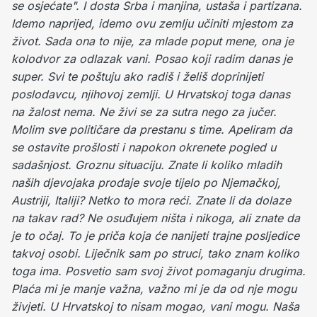
se osjećate". I dosta Srba i manjina, ustaša i partizana.
Idemo naprijed, idemo ovu zemlju učiniti mjestom za
život. Sada ona to nije, za mlade poput mene, ona je
kolodvor za odlazak vani.
Posao koji radim danas je
super. Svi te poštuju ako radiš i želiš doprinijeti
poslodavcu, njihovoj zemlji. U Hrvatskoj toga danas
na žalost nema. Ne živi se za sutra nego za jučer.
Molim sve političare da prestanu s time. Apeliram da
se ostavite prošlosti i napokon okrenete pogled u
sadašnjost. Groznu situaciju.
Znate li koliko mladih
naših djevojaka prodaje svoje tijelo po Njemačkoj,
Austriji, Italiji? Netko to mora reći. Znate li da dolaze
na takav rad? Ne osuđujem ništa i nikoga, ali znate da
je to očaj. To je priča koja će nanijeti trajne posljedice
takvoj osobi. Liječnik sam po struci, tako znam koliko
toga ima. Posvetio sam svoj život pomaganju drugima.
Plaća mi je manje važna, važno mi je da od nje mogu
živjeti. U Hrvatskoj to nisam mogao, vani mogu.
Naša