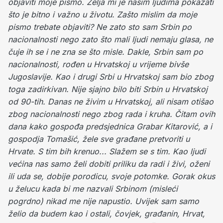
objaviti moje pismo. Želja mi je našim ljudima pokazati
što je bitno i važno u životu. Zašto mislim da moje
pismo trebate objaviti? Ne zato sto sam Srbin po
nacionalnosti nego zato što mali ljudi nemaju glasa, ne
čuje ih se i ne zna se što misle.
Dakle, Srbin sam po
nacionalnosti, rođen u Hrvatskoj u vrijeme bivše
Jugoslavije. Kao i drugi Srbi u Hrvatskoj sam bio zbog
toga zadirkivan. Nije sjajno bilo biti Srbin u Hrvatskoj
od 90-tih. Danas ne živim u Hrvatskoj, ali nisam otišao
zbog nacionalnosti nego zbog rada i kruha. Čitam ovih
dana kako gospođa predsjednica Grabar Kitarović, a i
gospodja Tomašić, žele sve građane pretvoriti u
Hrvate. S tim bih krenuo... Slažem se s tim. Kao ljudi
većina nas samo želi dobiti priliku da radi i živi, oženi
ili uda se, dobije porodicu, svoje potomke. Gorak okus
u želucu kada bi me nazvali Srbinom (misleći
pogrdno) nikad me nije napustio. Uvijek sam samo
želio da budem kao i ostali, čovjek, građanin, Hrvat,