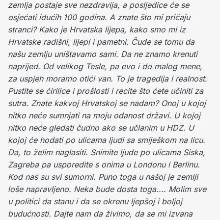
zemlja postaje sve nezdravija, a posljedice će se
osjećati idućih 100 godina. A znate što mi pričaju
stranci? Kako je Hrvatska lijepa, kako smo mi iz
Hrvatske radišni, lijepi i pametni. Čude se tomu da
našu zemlju uništavamo sami. Da ne znamo krenuti
naprijed.
Od velikog Tesle, pa evo i do malog mene,
za uspjeh moramo otići van. To je tragedija i realnost.
Pustite se ćirilice i prošlosti i recite što ćete učiniti za
sutra.
Znate kakvoj Hrvatskoj se nadam? Onoj u kojoj
nitko neće sumnjati na moju odanost državi. U kojoj
nitko neće gledati čudno ako se učlanim u HDZ. U
kojoj će hodati po ulicama ljudi sa smiješkom na licu.
Da, to želim naglasiti. Snimite ljude po ulicama Siska,
Zagreba pa usporedite s onima u Londonu i Berlinu.
Kod nas su svi sumorni.
Puno toga u našoj je zemlji
loše napravljeno. Neka bude dosta toga.... Molim sve
u politici da stanu i da se okrenu ljepšoj i boljoj
budućnosti. Dajte nam da živimo, da se mi izvana