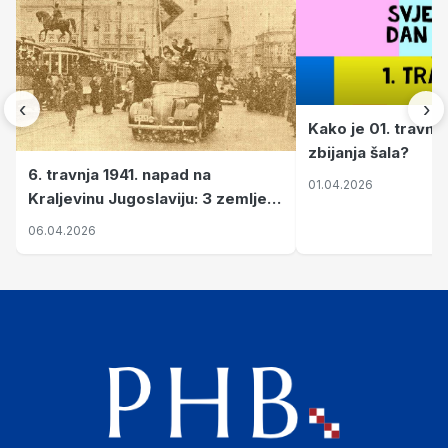
‹
›
Kako je 01. travnj
zbijanja šala?
6. travnja 1941. napad na
01.04.2026
Kraljevinu Jugoslaviju: 3 zemlje
nastale njenim raspadom
06.04.2026