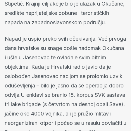
Stipetić. Krajnji cilj akcije bio je ulazak u Okučane,
središte neprijateljske pobune i terorističkih
napada na zapadnoslavonskom području.
Napad je uspio preko svih očekivanja. Već prvoga
dana hrvatske su snage došle nadomak Okučana
i ušle u Jasenovac te ovladale svim bitnim
objektima. Kada je Hrvatski radio javio da je
oslobođen Jasenovac nacijom se prolomio uzvik
oduševljenja – bilo je jasno da se operacija dobro
odvija.U enklavi se branio 18. korpus SVK sastava
tri lake brigade (s četvrtom na desnoj obali Save),
jačine oko 4000 vojnika, ali je pružio mlitav i
neorganizirani otpor i počeo se u rasulu povlačiti u