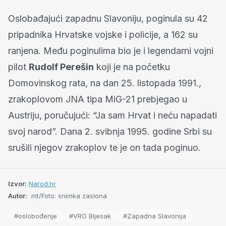
Oslobađajući zapadnu Slavoniju, poginula su 42
pripadnika Hrvatske vojske i policije, a 162 su
ranjena. Među poginulima bio je i legendarni vojni
pilot
Rudolf Perešin
koji je na početku
Domovinskog rata, na dan 25. listopada 1991.,
zrakoplovom JNA tipa MiG-21 prebjegao u
Austriju, poručujući: “Ja sam Hrvat i neću napadati
svoj narod”. Dana 2. svibnja 1995. godine Srbi su
srušili njegov zrakoplov te je on tada poginuo.
Izvor:
Narod.hr
Autor:
mt/Foto: snimka zaslona
#oslobođenje
#VRO Bljesak
#Zapadna Slavonija