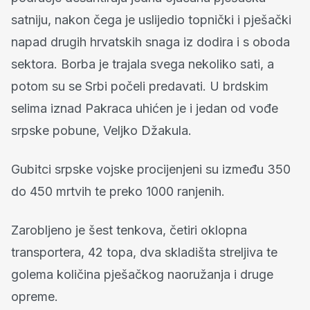
satniju, nakon čega je uslijedio topnički i pješački
napad drugih hrvatskih snaga iz dodira i s oboda
sektora. Borba je trajala svega nekoliko sati, a
potom su se Srbi počeli predavati. U brdskim
selima iznad Pakraca uhićen je i jedan od vođe
srpske pobune, Veljko Džakula.
Gubitci srpske vojske procijenjeni su između 350
do 450 mrtvih te preko 1000 ranjenih.
Zarobljeno je šest tenkova, četiri oklopna
transportera, 42 topa, dva skladišta streljiva te
golema količina pješačkog naoružanja i druge
opreme.