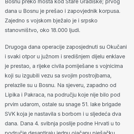
Bosnu preko mosta kod Stare Gradiške; prvog
dana u Bosnu je prešao i zapovjednik korpusa.
Zajedno s vojskom bježalo je i srpsko
stanovništvo, oko 18.000 ljudi.
Drugoga dana operacije zaposjednuti su Okučani
i svaki otpor u južnom i središnjem dijelu enklave
je prestao, a rijeke civila pomiješane s vojnicima
koji su izgubili vezu sa svojim postrojbama,
prelazile su u Bosnu. Na sjeveru, zapadno od
Lipika i Pakraca, na području koje nije bilo pod
prvim udarom, ostale su snage 51. lake brigade
SVK koja je nastavila s borbom i u sljedeća dva
dana. Dana 4. svibnja poslije podne Hrvati u to
područje desantiraju jednu ojačanu pješačku