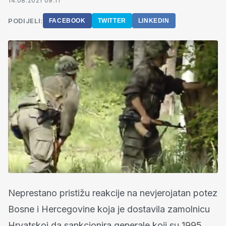
14.08.2021 09:11
PODIJELI:
FACEBOOK
TWITTER
LINKEDIN
Neprestano pristižu reakcije na nevjerojatan potez
Bosne i Hercegovine koja je dostavila zamolnicu
Hrvatskoj da sankcionira generale koji su 1995.