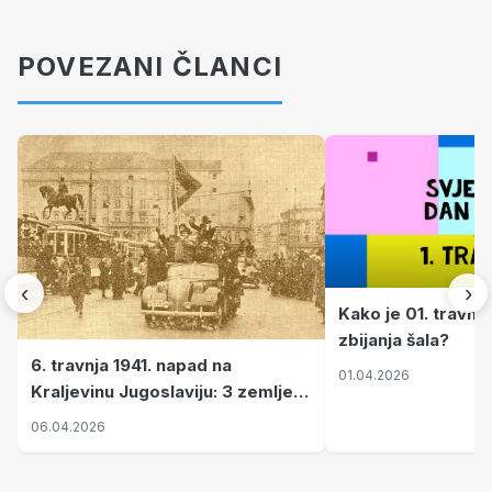
POVEZANI ČLANCI
‹
›
Kako je 01. travnj
zbijanja šala?
6. travnja 1941. napad na
01.04.2026
Kraljevinu Jugoslaviju: 3 zemlje
nastale njenim raspadom
06.04.2026