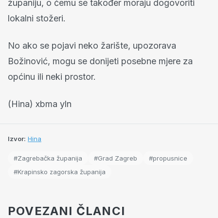
županiju, o čemu se također moraju dogovoriti
lokalni stožeri.
No ako se pojavi neko žarište, upozorava
Božinović, mogu se donijeti posebne mjere za
općinu ili neki prostor.
(Hina) xbma yln
Izvor:
Hina
#Zagrebačka županija
#Grad Zagreb
#propusnice
#Krapinsko zagorska županija
POVEZANI ČLANCI