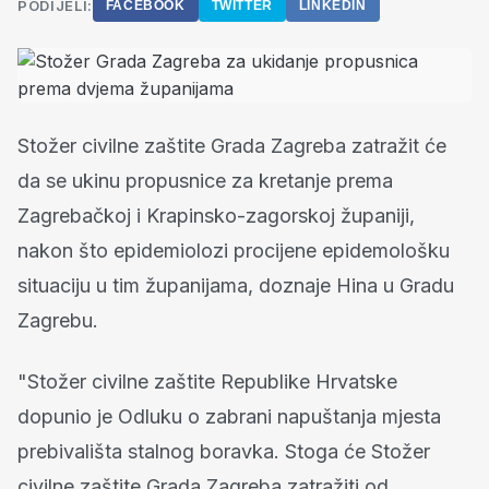
PODIJELI:
FACEBOOK
TWITTER
LINKEDIN
Stožer civilne zaštite Grada Zagreba zatražit će
da se ukinu propusnice za kretanje prema
Zagrebačkoj i Krapinsko-zagorskoj županiji,
nakon što epidemiolozi procijene epidemološku
situaciju u tim županijama, doznaje Hina u Gradu
Zagrebu.
"Stožer civilne zaštite Republike Hrvatske
dopunio je Odluku o zabrani napuštanja mjesta
prebivališta stalnog boravka. Stoga će Stožer
civilne zaštite Grada Zagreba zatražiti od