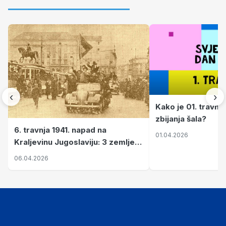
‹
›
Kako je 01. travnj
zbijanja šala?
6. travnja 1941. napad na
01.04.2026
Kraljevinu Jugoslaviju: 3 zemlje
nastale njenim raspadom
06.04.2026