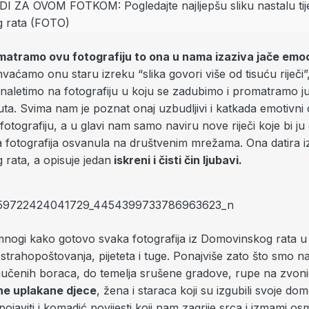
matramo ovu fotografiju to ona u nama izaziva jače emoc
vaćamo onu staru izreku “slika govori više od tisuću riječi
 naletimo na fotografiju u koju se zadubimo i promatramo 
ta. Svima nam je poznat onaj uzbudljivi i katkada emotivni 
tografiju, a u glavi nam samo naviru nove riječi koje bi ju 
va fotografija osvanula na društvenim mrežama. Ona datira 
rata, a opisuje jedan
iskreni i čisti čin ljubavi.
 mnogi kako gotovo svaka fotografija iz Domovinskog rata u
 strahopoštovanja, pijeteta i tuge. Ponajviše zato što smo nav
zmučenih boraca, do temelja srušene gradove, rupe na zvon
ne uplakane djece
, žena i staraca koji su izgubili svoje domo
ojaviti i komadić povijesti koji nam zagrije srca i izmami o