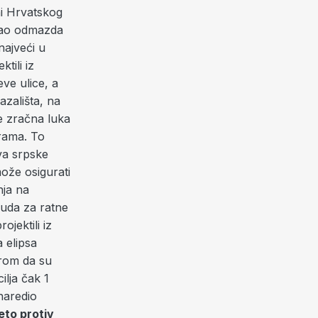
ni Hrvatskog
kao odmazda
najveći u
tili iz
ve ulice, a
azališta, na
e zračna luka
erama. To
tva srpske
ože osigurati
nja na
uda za ratne
jektili iz
 elipsa
irom da su
ilja čak 1
 naredio
to protiv