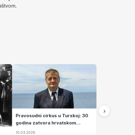
ništvom.
›
Pravosudni cirkus u Turskoj: 30
godina zatvora hrvatskom
kapetanu kojeg su sami pustili
10.03.2026