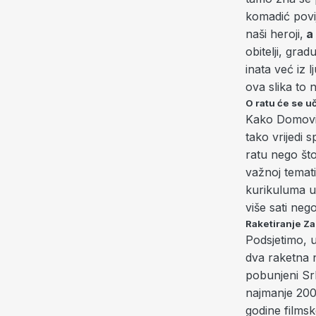
komadić povij
naši heroji,
a 
obitelji, grad
inata već iz l
ova slika to 
O ratu će se uč
Kako Domovin
tako vrijedi
ratu nego što
važnoj temat
kurikuluma u
više sati neg
Raketiranje Z
Podsjetimo, 
dva raketna n
pobunjeni Srb
najmanje 200 
godine films