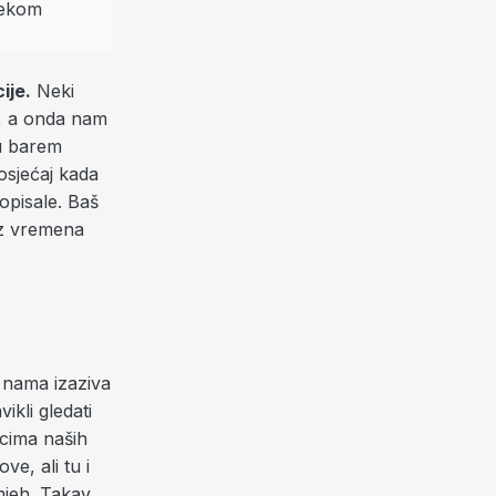
ije.
Neki
”, a onda nam
ju barem
osjećaj kada
opisale. Baš
iz vremena
 nama izaziva
ikli gledati
icima naših
ve, ali tu i
smjeh. Takav