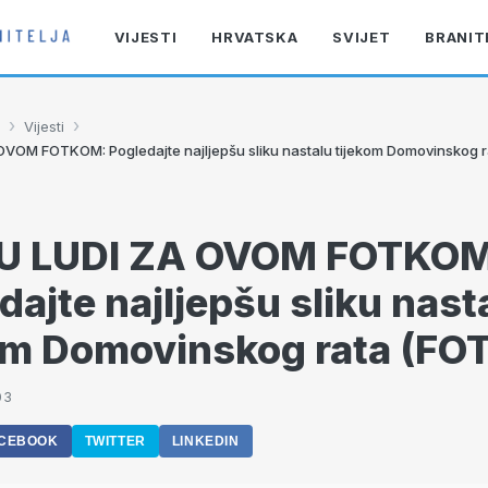
VIJESTI
HRVATSKA
SVIJET
BRANIT
›
›
Vijesti
OVOM FOTKOM: Pogledajte najljepšu sliku nastalu tijekom Domovinskog 
SU LUDI ZA OVOM FOTKOM
dajte najljepšu sliku nast
om Domovinskog rata (FO
03
CEBOOK
TWITTER
LINKEDIN