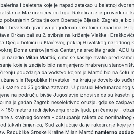
 balerina i baletana koje je napad zatekao u baletnoj dvora
ališta na Mažuranićevom trgu. Raketiranje je provedeno 
z pobunjenih Srba tijekom Operacije Bljesak. Zagreb je bio 
liko hrvatskih gradova pogođenim raketnim napadima. Projek
ava Orkan pali su 2. svibnja na križanje Vlaške i Draškoviće
na Dječju bolnicu u Klaićevoj, pokraj Hrvatskog narodnog k
 pokraj Doma umirovljenika Centar,na središte grada, ADU t
 je naredio
Milan Martić
, čime se kasnije hvalio pred kam
sanje koje je zacijelo bilo namijenjeno hrabrenju stanovniš
 širenju pouzdanja da vodstvo kojem je Martić bio na čelu m
užane sile Republike Hrvatske, na kraju je dovelo do suđe
i kazne od 35 godina zatvora. U presudi Međunarodnog s
jene na području bivše Jugoslavije iznosi se da su kasetni pro
jima je gađan Zagreb neselektivno oružje, gdje se zasipava
x 180 metara radi djelovanja protiv ljudi, pri čemu je – obz
ivane s krajnjeg dometa – odstupanje raketa od nominalnog c
od takvih činjenica, Sud zaključuje da je raketiranje koje je
tzv. Republike Srpske Krajine Milan Martić
namjerno poduze