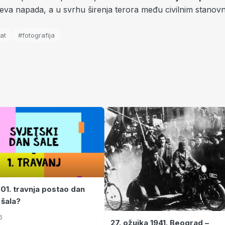
jeva napada, a u svrhu širenja terora među civilnim stanov
at
#fotografija
 01. travnja postao dan
 šala?
6
27. ožujka 1941. Beograd –