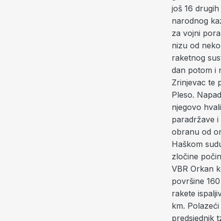
još 16 drugih
narodnog kaz
za vojni pora
nizu od neko
raketnog sust
dan potom i 
Zrinjevac te
Pleso. Napad
njegovo hvali
paradržave i
obranu od or
Haškom sudu 
zločine počin
VBR Orkan ko
površine 160 
rakete ispalj
km. Polazeći 
predsjednik 