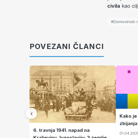
civila
kao cil
#Domovinski r
POVEZANI ČLANCI
‹
Kako je
zbijanja
6. travnja 1941. napad na
01.04.202
Kraljevinu Jugoslaviju: 3 zemlje