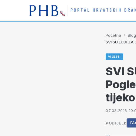
›
Početna
Blog
SVI SU LUDI ZA 
VIJESTI
SVI 
Pogle
tijek
07.03.2016 20:
PODIJELI:
FA