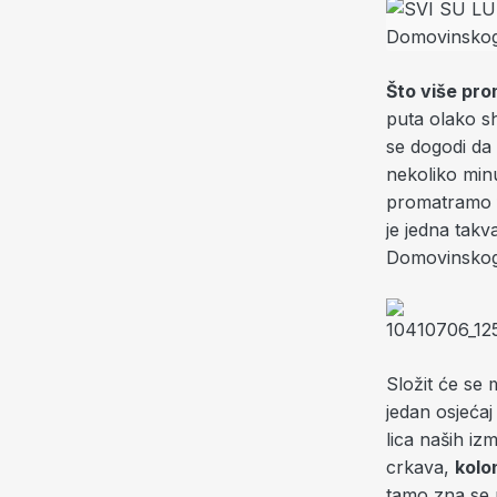
Što više pro
puta olako sh
se dogodi da
nekoliko minu
promatramo fo
je jedna tak
Domovinskog 
Složit će se
jedan osjećaj
lica naših i
crkava,
kolo
tamo zna se p