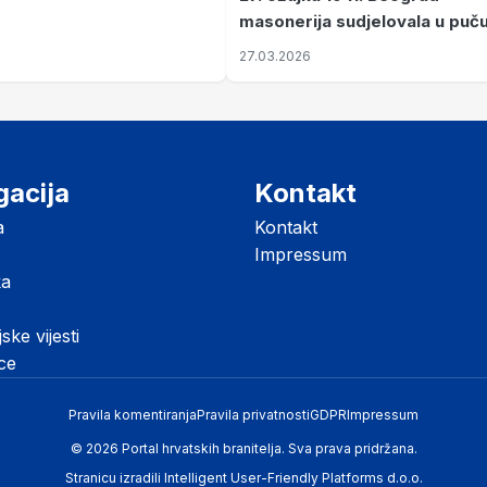
masonerija sudjelovala u puč
koji je Jugoslaviju odveo u kr
27.03.2026
II. svjetski rat
gacija
Kontakt
a
Kontakt
Impressum
ka
jske vijesti
ice
Pravila komentiranja
Pravila privatnosti
GDPR
Impressum
© 2026 Portal hrvatskih branitelja. Sva prava pridržana.
Stranicu izradili
Intelligent User-Friendly Platforms d.o.o.