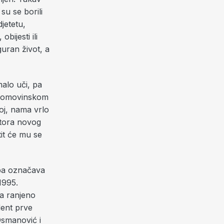
su se borili
djetetu,
bijesti ili
iguran život, a
alo uči, pa
o Domovinskom
oj, nama vrlo
utora novog
it će mu se
eba označava
1995.
 a ranjeno
dent prve
Osmanović i