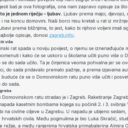
esti baš je ova fotografija, ona nam zapravo opisuje za što 
to je jednom riječju – ljubav
. Ljubav prema majci, djevojci, 
u i na koncu domovini. Naši borci nisu kretali u rat iz mržnje, o
jubavi prema bližnjima, to jest, kako bi njihovi voljeni imali s
najbolje opisuje, donosi
zagreb.info
.
iti više
ski rat spada u noviju povijest, o njemu se iznenađujuće m
 spomenuti i kako će se uskoro u školama učiti puno više 
 se do sada učilo. Ta je činjenica veoma pohvalna jer se ov
ici, do sada pridavalo premalo pažnje, a prema izjavama a
 buduće će se o Domovinskom ratu puno više učiti i posvet
o do sada.
agreba
u Domovinskom ratu stradao je i Zagreb. Raketiranje Zagr
apada kasetnim bombama kojega su počinili 2. i 3. svibnja 
i na civilne ciljeve u Zagrebu. U napadu je ubijeno sedam,
hrvatskih civila. Među poginulima je bio Luka Skračić, stu
ke režije, a među ranjenima hrvatska primabalerina Almira 