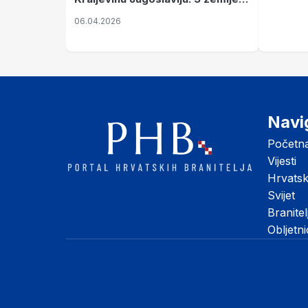
nastale njenim raspadom
06.04.2026
Navi
Početn
Vijesti
Hrvats
Svijet
Branitel
Obljetn