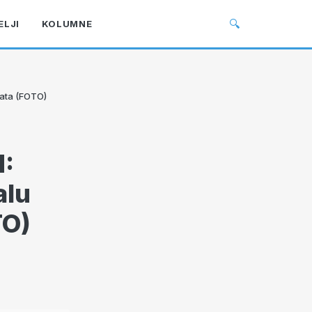
🔍
ELJI
KOLUMNE
rata (FOTO)
:
alu
TO)