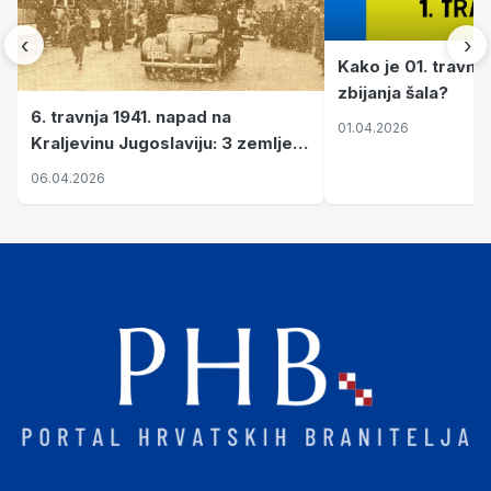
‹
›
Kako je 01. travnj
zbijanja šala?
6. travnja 1941. napad na
01.04.2026
Kraljevinu Jugoslaviju: 3 zemlje
nastale njenim raspadom
06.04.2026