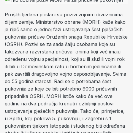
Prošlih tjedana poslani su pozivi vojnim obveznicima
diljem zemlje. Ministarstvo obrane (MORH) kaže kako
je riječ samo o jednoj fazi ustrojavanja šest pješačkih
pukovnija pričuve Oružanih snaga Republike Hrvatske
(OSRH). Pozivi se za sada šalju osobama koje su
takozvana razvrstana pričuva, onima koji već imaju
određenu vojnu specijalnost, koji su ili služili vojni rok
ili bili u Domovinskom ratu u borbenim jedinicama ili
pak završili dragovoljno vojno osposobljavanje. Svima
do 55 godina starosti. Radi se o potrebama šest
pukovnija za koje će biti potrebno 9000 pričuvnih
pripadnika OSRH. MORH ističe kako će već ove
godine na dva područja krenuti i ozbiljniji poslovi
ustrojavanja pješačkih pukovnija. Tako će, primjerice,
u Splitu, koji pokriva 5. pukovniju, i Zagrebu s 1.
pukovnijom tijekom listopada i studenog biti odrađena