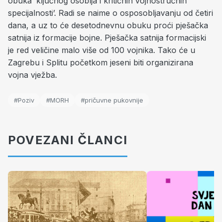
obuka ‘ključnog osoblja i kritičnih vojnostručnih
specijalnosti’. Radi se naime o osposobljavanju od četiri
dana, a uz to će desetodnevnu obuku proći pješačka
satnija iz formacije bojne. Pješačka satnija formacijski
je red veličine malo više od 100 vojnika. Tako će u
Zagrebu i Splitu početkom jeseni biti organizirana
vojna vježba.
#Poziv
#MORH
#pričuvne pukovnije
POVEZANI ČLANCI