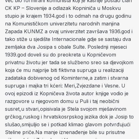
već bio formirani komunista koji je kasnije postao član
CK KP – Slovenije a odlazak Kopniniča u Moskvu
stupio je krajem 1934.god i to odmah na drugu godinu
na Komunističkom univerzitetu narodnih manjina
Zapada KUNMZ a ovaj univerzitet završava 1936.god i
tako stiže u sjedište Internacionale gdje se sastaju dva
zemljaka dva Josipa s obale Sulte. Poslednji mjeseci
1939.god doveli su do preokreta u Kopničevom
privatnu životu jer tada se službeno sreo sa djevojkom
koja će mu najprije biti fiktivna supruga u realizaciji
zadataka dobivenog od Kominterne,a zatim i stvarna
supruga i majka tri kćeri: Meri,Zvjezdane i Vesne. U
ovoj epizodi iz Kopničeva života autor knjige vodio je
razgovore u njegovom domu u Puli i taj neobični
susret,u stvari,opisivala je Stela svojom mješavinom
grčkog,ruskog i hrvatskosrpskog jezika dok je Josip to
slušao,smijuljio se i potkad klimao glavom potvrđujući
Steline priče.Na manje iznenađenje bile su prisutne