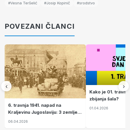
#Vesna Teršelić
#Josip Kopinič
#srodstvo
POVEZANI ČLANCI
‹
›
Kako je 01. travnj
zbijanja šala?
6. travnja 1941. napad na
01.04.2026
Kraljevinu Jugoslaviju: 3 zemlje
nastale njenim raspadom
06.04.2026