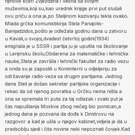
njihove kćeri Zvjezdana i Vesna sa svojim
muževima,koji su,kao urednik knjige prvi put slušali
ovu priču a ona je,po Steljinom kazivanju tekla ovako.
Mlada grčka komunistikinja Stela Panajotis-
Bamjadzidos,pošto je odležala godinu dana u zatvoru
u Kavali,u svojoj,dvadest četvrtoj godini(1934)
emigriala je u SSSR i partija ju je uputila na školovanje
u Lenjinsku školu.Obdarena za matematičke i tehničke
nauke,Stela je završila i tehnički fakultet za radio vezu
a onda su je zaposlili u Kominterni u odjeljenju za
održavanje radio-veza sa drugim partijama. Jednog
dana Steli je došao sekretar partijske organizacije i
rekao da od njenog povratka u Grčku nema ništa a
ona se spremala tri puta za taj odlazak i svaki put je
čas napuštanja Moskve zbog nečeg bio pomican,a
jednog dana je pozvana da dođe k Dimitrovu na
razgovor a kad je ušla u njegov kabinet,vidjela je da u
predsoblju sjedi i čita novine neki nepoznati čovjek.Kad