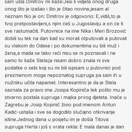
sam ušla Dmitrov mi kaže:Jesi li vidjela onog druga
onog što je izašao i što je čitao novine,jesam al
neznam tko je on: Dmitrov je odgovorio: E,vidiš,to je
tvoj pretpostavljeni,s njim ćeš u Jugoslaviju a on će ti
sve rastumačiti. Putovnice na ime Nika i Meri Brozović
dobili su tek na dan kad su morali otputovati a putovali
su vlakom do Odese i po dokumentima su bili muž i
žena,a mada se tako reći nisu se ni poznavali i ne
samo to kaže Stela:ja nisam dobro znala ni sve
podatke o sebi koji su mi bili ispisani u putovnici pod
prezmenom moga nepoznatog supruga pa sam ih u
nužniku učila napamet. Interesantno je da je Stela
saznala za pravo ime Josipa Kopiniča tek pošto mu je
stvarno postala supruga i majka prvog djeteta. Inače u
Zagrebu je Josip Kopinič živio pod imenom Antun
Kadić-ustaša i sve se dogodilo slučajno otkrivanje
istine.Jednog dana u posjetu im je došla Titova
supruga Herta i još s vrata rekla: E mala danas je dan