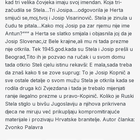
kad tri velika čovjeka imaju svoj imendan. Koja tri-
začudila se Stela…Tri Josipa….odgovorila je Herta
smijući se,moj,tvoj i Josip Visarinovič. Stela je zinula u
čudu te pitala…Kako moj Josip pa zar njemu nije ime
Antun?“““ a Herta se slatko smijala i objasnila joj da je
Josip Slovenac,iz Bele krajine,ali mu ni tada prezme
nije otkrila. Tek 1945.god.kada su Stela i Josip prešli u
Beograd,Tito ih je pozvao na ručak i u svom domu
tada otkrio Steli cjelu istinu rekavši: E mala,sada treba
da znaš kako ti se zove suprug: To je Josip Kopnič a
sve ostale detalje o svom mužu Stela je otkrila kada se
rodila druga kći Zvjezdana i tada je trebalo mijenjati
ranije ilegalno prezme u pravo-Kopinič. Koliko je Ruski
Stela stiglo u bivšu Jugoslaviju a njihova prikrivena
djeca ne miruju već prikupljaju kompromitirajuće
materijale i prozivaju Hrvatske branitelje. Autor članka:
Zvonko Palavra