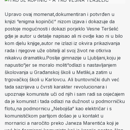
Upravo ovaj momenat,dokumentiran i potvrđen u
knjizi “enigma kopinčić“ nizom izjava i dokazuje da
postoje mogućnosti i dokazi porjeklo Vesne Teršelić
gdje je autor u detalje napisao ali ni ovdje kao ni u bilo
kom djelu knjige,autor ne izlazi iz okvira prikazivanja
rada i njegove uže obitelji al svoj život ne otkriva
nikakvu dramatiku.Poslije gimnazije u Ljubljani,koju je
napustio“jer se moralo moliti“odlazi s nastavljanjem
školovanja u Građanskoj školi u Metliki,a zatim u
trgovačkoj školi u Karlovcu. Ali buntovnički duh već
tada sazrijeva u čvrsti karakter revolucionara i
upoznaje komuniste uči od njih i sam radi sa osjećajem
da je komunist i tada odlazi na dužnost u podmorničku
flotu,na podmornicu „Nebojiša“ kao električar i s
komunističkom partijom došao je u kontakt u
mornarici a naročito preko Janeza Marentića koji je