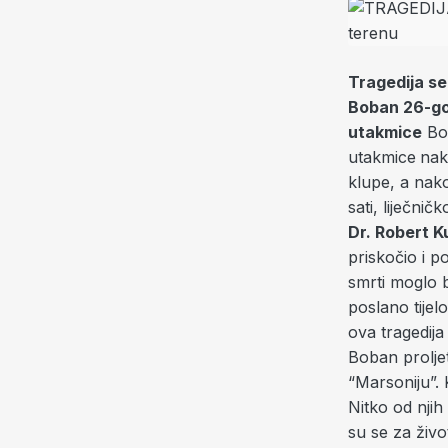
Tragedija se
Boban
26-go
utakmice
Bob
utakmice
nak
klupe, a nako
sati, liječni
Dr. Robert 
priskočio i p
smrti moglo 
poslano tije
ova tragedij
Boban prolje
“Marsoniju”. 
Nitko od njih
su se za živo