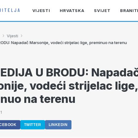
VIJESTI
HRVATSKA
SVIJET
BRANIT
›
›
Vijesti
DU: Napadač Marsonije, vodeći strijelac lige, preminuo na terenu
EDIJA U BRODU: Napada
ije, vodeći strijelac lige,
nuo na terenu
1
CEBOOK
TWITTER
LINKEDIN