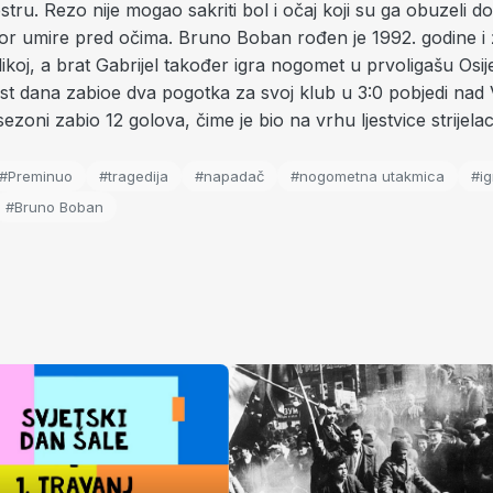
ru. Rezo nije mogao sakriti bol i očaj koji su ga obuzeli do
r umire pred očima. Bruno Boban rođen je 1992. godine i ži
koj, a brat Gabrijel također igra nogomet u prvoligašu Osi
est dana zabioe dva pogotka za svoj klub u 3:0 pobjedi nad
ezoni zabio 12 golova, čime je bio na vrhu ljestvice strijelac
#Preminuo
#tragedija
#napadač
#nogometna utakmica
#ig
#Bruno Boban