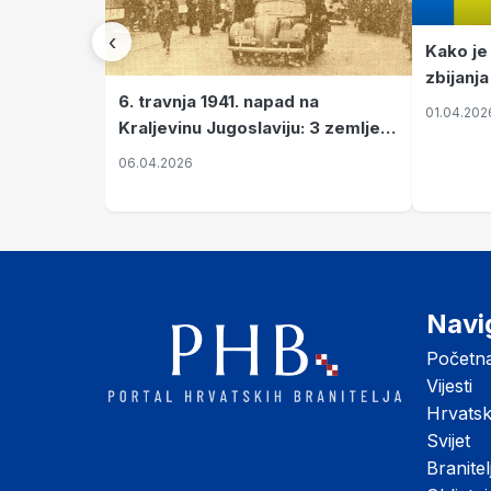
‹
Kako je
zbijanja
6. travnja 1941. napad na
01.04.202
Kraljevinu Jugoslaviju: 3 zemlje
nastale njenim raspadom
06.04.2026
Navi
Početn
Vijesti
Hrvats
Svijet
Branitel