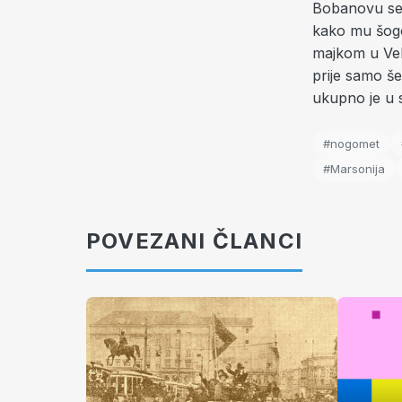
Bobanovu sest
kako mu šogo
majkom u Veli
prije samo š
ukupno je u s
#nogomet
#Marsonija
POVEZANI ČLANCI