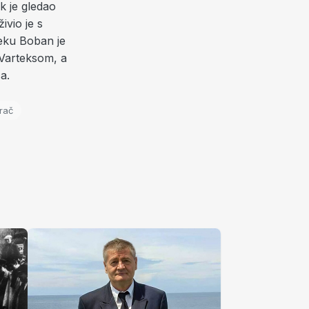
k je gledao
vio je s
jeku Boban je
 Varteksom, a
a.
rač