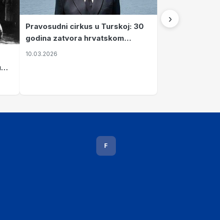
›
Pravosudni cirkus u Turskoj: 30
godina zatvora hrvatskom
kapetanu kojeg su sami pustili
10.03.2026
u
vavi
F