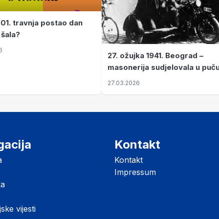
 01. travnja postao dan
 šala?
6
27. ožujka 1941. Beograd –
masonerija sudjelovala u puč
koji je Jugoslaviju odveo u kr
27.03.2026
II. svjetski rat
gacija
Kontakt
a
Kontakt
Impressum
ka
jske vijesti