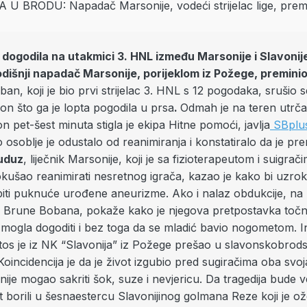
 dogodila na utakmici 3. HNL između Marsonije i Slavonij
dišnji napadač Marsonije, porijeklom iz Požege, preminio
an, koji je bio prvi strijelac 3. HNL s 12 pogodaka, srušio s
on što ga je lopta pogodila u prsa
.
Odmah je na teren utrčao
n pet-šest minuta stigla je ekipa Hitne pomoći, javlja
SBplu
čko osoblje je odustalo od reanimiranja i konstatiralo da je pr
Kuduz
, liječnik Marsonije, koji je sa fizioterapeutom i suigrač
okušao reanimirati nesretnog igrača, kazao je kako bi uzro
biti puknuće urođene aneurizme. Ako i nalaz obdukcije, na 
lo Brune Bobana, pokaže kako je njegova pretpostavka toč
a mogla dogoditi i bez toga da se mladić bavio nogometom. 
tos je iz NK “Slavonija” iz Požege prešao u slavonskobro
Koincidencija je da je život izgubio pred sugiračima oba svoj
 nije mogao sakriti šok, suze i nevjericu. Da tragedija bude
t borili u šesnaestercu Slavonijinog golmana Reze koji je o