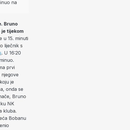
e. Bruno
 je tijekom
e u 15. minuti
 liječnik s
s
. U 16:20
eminuo.
ima prvi
k njegove
koju je
na, onda se
Inače, Bruno
dsku NK
a kluba.
 veća Bobanu
ženio