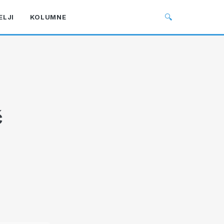
🔍
ELJI
KOLUMNE
č